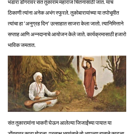
भंडारा डोंगरावर संत तुकाराम महाराज चिंतनासाठी जात. याच
ठिकाणी त्यांना अनेक अभंग स्फुरले. तुकोबारायांच्या या तपोभूमीत
त्यांचा हा ‘अनुग्रह दिन’ उत्साहात साजरा केला जातो. त्यानिमित्ताने
सप्ताह आणि अन्नदानाचे आयोजन केले जाते. कार्यक्रमासाठी हजारो
भाविक जमतात.
संत तुकारामांना भाकरी घेऊन आलेल्या जिजाईंच्या पायात या
डोंगरावर काटा मोडला. प्रत्यक्ष भगवंताने तो आपल्या हाताने काढला,