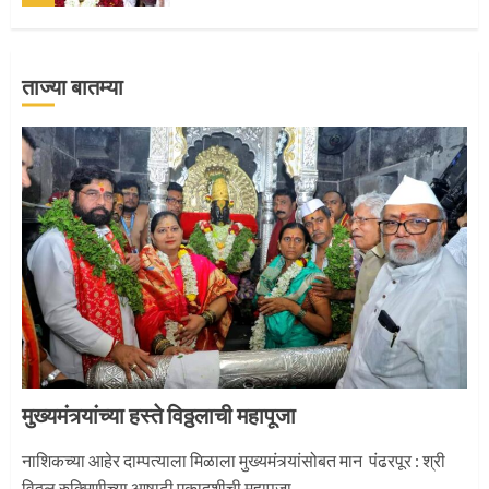
ताज्या बातम्या
‘तुकाराम तुकाराम’ गजरी दुमदुमली देहूनगरी
1
नगरच्या काळे दाम्पत्याला महापूजेचा मान
2
मुख्यमंत्र्यांच्या हस्ते विठ्ठलाची महापूजा
प्रस्थान सोहळ्यासाठी आळंदी सज्ज
नाशिकच्या आहेर दाम्पत्याला मिळाला मुख्यमंत्र्यांसोबत मान पंढरपूर : श्री
विठ्ठल रुक्मिणीच्या आषाढी एकादशीची महापूजा...