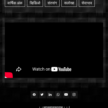
वार्षिक अंक
व्हिडिओ
संतसंग
सलोखा
सेवाभाव
Facebook
Twitter
Linkedin
whatsapp
Youtube
Instagram
।।ज्ञानबातुकाराम।।
|