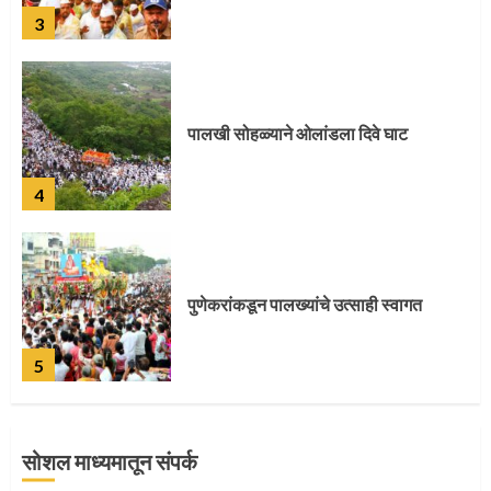
3
पालखी सोहळ्याने ओलांडला दिवे घाट
4
पुणेकरांकडून पालख्यांचे उत्साही स्वागत
5
सोशल माध्यमातून संपर्क
मुख्यमंत्र्यांच्या हस्ते विठ्ठलाची महापूजा