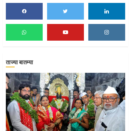
1
माऊलींच्या पादुकांना नीरा स्नान
2
ताज्या बातम्या
माऊलींची पालखी खंडेरायाच्या जेजुरीत
3