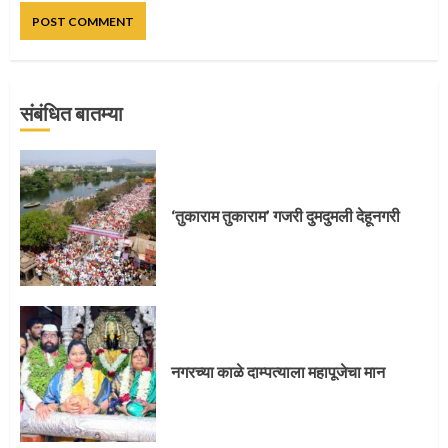
संबंधित बातम्या
प्रस्थान सोहळ्यासाठी आळंदी सज्ज
‘तुकाराम तुकाराम’ गजरी दुमदुमली देहूनगरी
3
संत दासगणू महाराज पुण्यतिथी
नगरच्या काळे दाम्पत्याला महापूजेचा मान
4