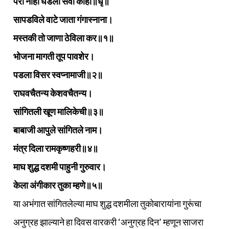
परी नाही घडली सेवा काही॥धृ॥
सापडविले वाटे जाता गंगास्नाना।
मस्तकी तो जाणा ठेविला कर॥१॥
भोजना मागती तूप पावशेर।
पडला विसर स्वप्नामाजी॥२॥
राघवचैतन्य केशवचैतन्य।
सांगितली खूण मालिकेची॥३॥
बाबाजी आपुले सांगितले नाम।
मंत्र दिला रामकृष्णहरी॥४॥
माघ शुद्ध दशमी पाहुनी गुरुवार।
केला अंगीकार तुका म्हणे॥५॥
या अभंगात सांगितलेल्या माघ शुद्ध दशमीला तुकोबारायांना गुरूंचा
अनुग्रह झाल्याने हा दिवस वारकरी ‘अनुग्रह दिन’ म्हणून साजरा