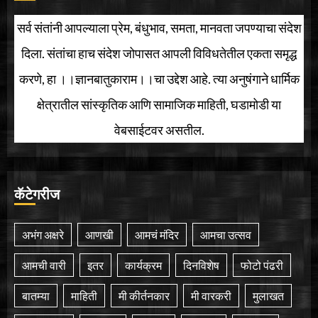
सर्व संतांनी आपल्याला प्रेम, बंधुभाव, समता, मानवता जपण्याचा संदेश
दिला. संतांचा हाच संदेश जोपासत आपली विविधतेतील एकता समृद्ध
करणे, हा ।।ज्ञानबातुकाराम।।चा उद्देश आहे. त्या अनुषंगाने धार्मिक
क्षेत्रातील सांस्कृतिक आणि सामाजिक माहिती, घडामोडी या
वेबसाईटवर असतील.
कॅटेगरीज
अभंग अक्षरे
आणखी
आमचं मंदिर
आमचा उत्सव
आमची वारी
इतर
कार्यक्रम
दिनविशेष
फोटो पंढरी
बातम्या
माहिती
मी कीर्तनकार
मी वारकरी
मुलाखत