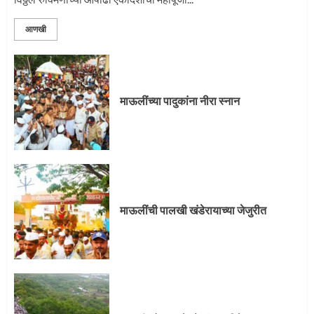
3
आणखी
माऊलींची पालखी खंडेरायाच्या जेजुरीत
3
माऊलींच्या पादुकांना नीरा स्नान
पालखी सोहळ्याने ओलांडला दिवे घाट
4
माऊलींची पालखी खंडेरायाच्या जेजुरीत
पुणेकरांकडून पालख्यांचे उत्साही स्वागत