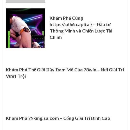
Khám Phá Cùng
https//s666.capital/ – Đầu tư
Thông Minh và Chiến Lược Tài
Chính
Khám Phá Thế Giới Đầy Đam Mê Của 78win – Nơi Giải Trí
Vượt Trội
Khám Phá 79king.sa.com – Cổng Giải Trí Đỉnh Cao