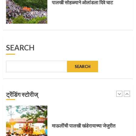
5
पालखी सोहळ्याने ओलांडला दिवे घाट
मुख्यमंत्र्यांच्या हस्ते विठ्ठलाची महापूजा
SEARCH
1
SEARCH
माऊलींच्या पादुकांना नीरा स्नान
ट्रेंडिंग स्टोरीज्
2
माऊलींची पालखी खंडेरायाच्या जेजुरीत