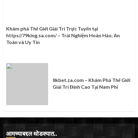
Khám phá Thế Giới Giải Trí Trực Tuyến tại
https//79king.sa.com/ – Trải Nghiệm Hoàn Hảo, An
Toàn và Uy Tín
8kbet.za.com – Khám Phá Thế Giới
Giải Trí Đỉnh Cao Tại Nam Phi
आमच्याबद्दल थोडक्यात..