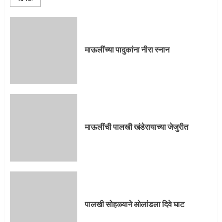
माऊलींची पालखी खंडेरायाच्या जेजुरीत
3
माऊलींच्या पादुकांना नीरा स्नान
पालखी सोहळ्याने ओलांडला दिवे घाट
4
माऊलींची पालखी खंडेरायाच्या जेजुरीत
पुणेकरांकडून पालख्यांचे उत्साही स्वागत
5
पालखी सोहळ्याने ओलांडला दिवे घाट