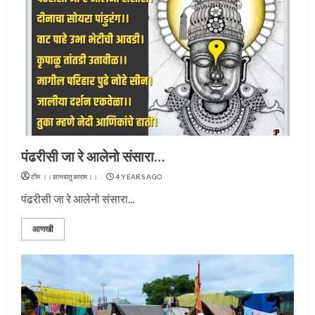
पंढरीसी जा रे आलेनो संसारा…
टीम ।।ज्ञानबातुकाराम।।
4 YEARS AGO
पंढरीसी जा रे आलेनो संसारा...
आणखी