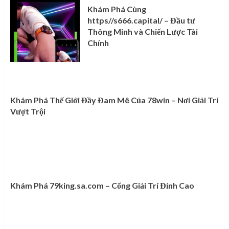
Khám Phá Cùng
https//s666.capital/ – Đầu tư
Thông Minh và Chiến Lược Tài
Chính
Khám Phá Thế Giới Đầy Đam Mê Của 78win – Nơi Giải Trí
Vượt Trội
Khám Phá 79king.sa.com – Cổng Giải Trí Đỉnh Cao