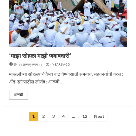
प्रस्थान सोहळ्यासाठी आळंदी सज्ज
‘माझा सोहळा माझी जबाबदारी’
3
टीम ।।ज्ञानबातुकाराम।।
4 YEARS AGO
माऊलींच्या सोहळ्याचे वैभव वाढविण्यासाठी समन्वय, सहकार्याची गरज :
ॲड. ढगे पाटील लोणंद : आळंदी...
संत दासगणू महाराज पुण्यतिथी
आणखी
4
Posts
1
2
3
4
…
12
Next
pagination