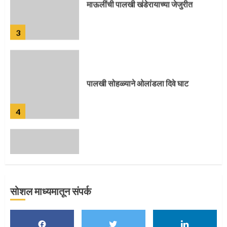
पालखी सोहळ्याने ओलांडला दिवे घाट
4
पुणेकरांकडून पालख्यांचे उत्साही स्वागत
5
सोशल माध्यमातून संपर्क
मुख्यमंत्र्यांच्या हस्ते विठ्ठलाची महापूजा
1