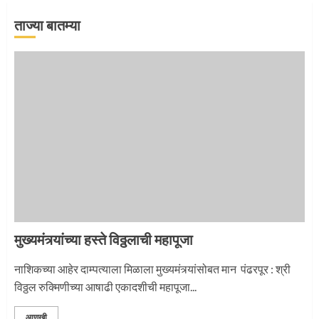
ताज्या बातम्या
‘तुकाराम तुकाराम’ गजरी दुमदुमली देहूनगरी
1
नगरच्या काळे दाम्पत्याला महापूजेचा मान
2
मुख्यमंत्र्यांच्या हस्ते विठ्ठलाची महापूजा
प्रस्थान सोहळ्यासाठी आळंदी सज्ज
नाशिकच्या आहेर दाम्पत्याला मिळाला मुख्यमंत्र्यांसोबत मान पंढरपूर : श्री
विठ्ठल रुक्मिणीच्या आषाढी एकादशीची महापूजा...
3
आणखी