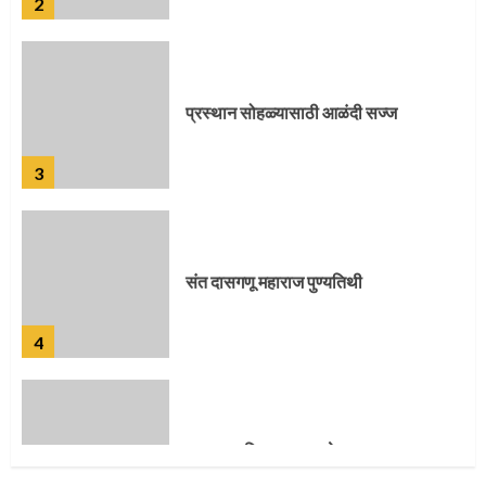
प्रस्थान सोहळ्यासाठी आळंदी सज्ज
3
संत दासगणू महाराज पुण्यतिथी
4
जवानाला मिळाला महापूजेचा मान
5