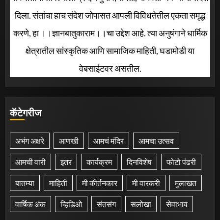
दिला. संतांचा हाच संदेश जोपासत आपली विविधतेतील एकता समृद्ध
करणे, हा ।।ज्ञानबातुकाराम।।चा उद्देश आहे. त्या अनुषंगाने धार्मिक
क्षेत्रातील सांस्कृतिक आणि सामाजिक माहिती, घडामोडी या
वेबसाईटवर असतील.
कॅटेगरीज
अभंग अक्षरे
आणखी
आमचं मंदिर
आमचा उत्सव
आमची वारी
इतर
कार्यक्रम
दिनविशेष
फोटो पंढरी
बातम्या
माहिती
मी कीर्तनकार
मी वारकरी
मुलाखत
वार्षिक अंक
व्हिडिओ
संतसंग
सलोखा
सेवाभाव