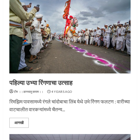
पहिल्या उभ्या रिंगणाचा उत्साह
टीम ।।ज्ञानबातुकाराम।।
4 YEARS AGO
रिमझिम पावसामध्ये रंगले चांदोबाचा लिंब येथे उभे रिंगण फलटण : वारीच्या
वाटचालीत वारकऱ्यांमध्ये चैतन्य...
आणखी