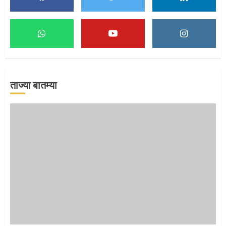
माऊलींच्या पादुकांना नीरा स्नान
2
ताज्या बातम्या
माऊलींची पालखी खंडेरायाच्या जेजुरीत
3