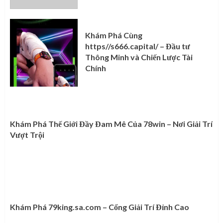
Khám Phá Cùng
https//s666.capital/ – Đầu tư
Thông Minh và Chiến Lược Tài
Chính
Khám Phá Thế Giới Đầy Đam Mê Của 78win – Nơi Giải Trí
Vượt Trội
Khám Phá 79king.sa.com – Cổng Giải Trí Đỉnh Cao