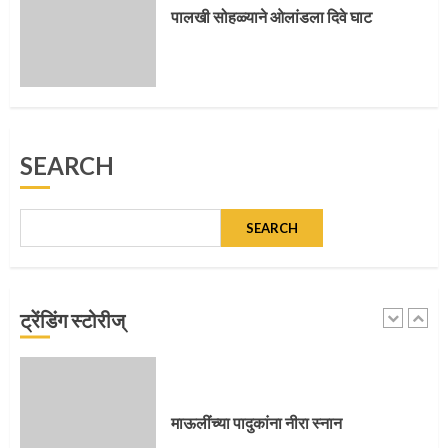
5
पालखी सोहळ्याने ओलांडला दिवे घाट
मुख्यमंत्र्यांच्या हस्ते विठ्ठलाची महापूजा
SEARCH
1
SEARCH
माऊलींच्या पादुकांना नीरा स्नान
ट्रेंडिंग स्टोरीज्
2
माऊलींची पालखी खंडेरायाच्या जेजुरीत