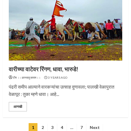
प्रस्थान सोहळ्यासाठी आळंदी सज्ज
वारीच्या वाटेवर रिंगण, धावा, भारुडे!
3
टीम ।।ज्ञानबातुकाराम।।
3 YEARS AGO
पंढरी समीप आल्याने वारकऱ्यांचा उत्साह दुणावला; पालखी वेळापुरात
वेळापूर : तुका म्हणे धावा। आहे...
संत दासगणू महाराज पुण्यतिथी
आणखी
4
Posts
1
2
3
4
…
7
Next