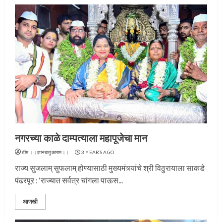
नगरच्या काळे दाम्पत्याला महापूजेचा मान
टीम ।।ज्ञानबातुकाराम।।
3 YEARS AGO
राज्य सुजलाम् सुफलाम् होण्यासाठी मुख्यमंत्र्यांचे श्री विठुरायाला साकडे
पंढरपूर : ‘राज्यात सर्वत्र चांगला पाऊस...
आणखी