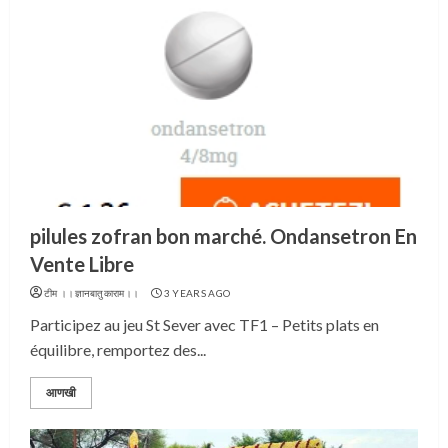
pilules zofran bon marché. Ondansetron En
Vente Libre
टीम ।।ज्ञानबातुकाराम।।
3 YEARS AGO
Participez au jeu St Sever avec TF1 – Petits plats en
équilibre, remportez des...
आणखी