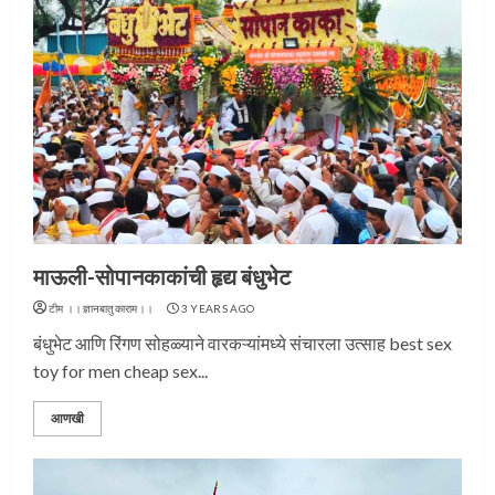
माऊली-सोपानकाकांची हृद्य बंधुभेट
टीम ।।ज्ञानबातुकाराम।।
3 YEARS AGO
बंधुभेट आणि रिंगण सोहळ्याने वारकऱ्यांमध्ये संचारला उत्साह best sex
toy for men cheap sex...
आणखी