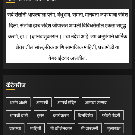
सर्व संतांनी आपल्याला प्रेम, बंधुभाव, समता, मानवता जपण्याचा संदेश
दिला. संतांचा हाच संदेश जोपासत आपली विविधतेतील एकता समृद्ध
करणे, हा ।।ज्ञानबातुकाराम।।चा उद्देश आहे. त्या अनुषंगाने धार्मिक
क्षेत्रातील सांस्कृतिक आणि सामाजिक माहिती, घडामोडी या
वेबसाईटवर असतील.
कॅटेगरीज
अभंग अक्षरे
आणखी
आमचं मंदिर
आमचा उत्सव
आमची वारी
इतर
कार्यक्रम
दिनविशेष
फोटो पंढरी
बातम्या
माहिती
मी कीर्तनकार
मी वारकरी
मुलाखत