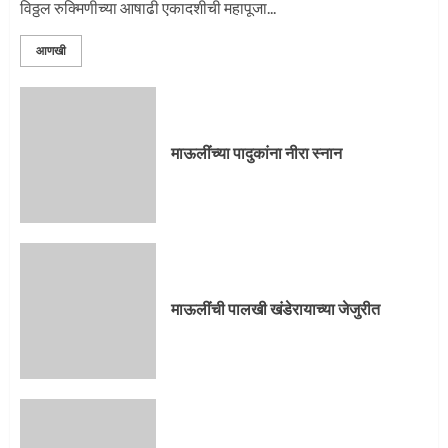
विठ्ठल रुक्मिणीच्या आषाढी एकादशीची महापूजा...
3
आणखी
माऊलींची पालखी खंडेरायाच्या जेजुरीत
3
माऊलींच्या पादुकांना नीरा स्नान
पालखी सोहळ्याने ओलांडला दिवे घाट
4
माऊलींची पालखी खंडेरायाच्या जेजुरीत
पुणेकरांकडून पालख्यांचे उत्साही स्वागत