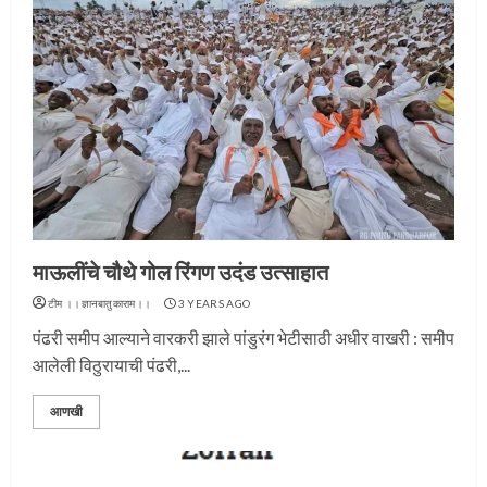
माऊलींचे चौथे गोल रिंगण उदंड उत्साहात
टीम ।।ज्ञानबातुकाराम।।
3 YEARS AGO
पंढरी समीप आल्याने वारकरी झाले पांडुरंग भेटीसाठी अधीर वाखरी : समीप
आलेली विठुरायाची पंढरी,...
आणखी