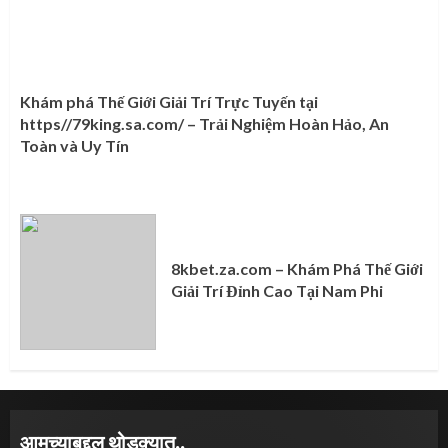
Khám phá Thế Giới Giải Trí Trực Tuyến tại
https//79king.sa.com/ – Trải Nghiệm Hoàn Hảo, An
Toàn và Uy Tín
8kbet.za.com – Khám Phá Thế Giới
Giải Trí Đỉnh Cao Tại Nam Phi
आमच्याबद्दल थोडक्यात..