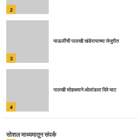
3
पालखी सोहळ्याने ओलांडला दिवे घाट
4
पुणेकरांकडून पालख्यांचे उत्साही स्वागत
5
सोशल माध्यमातून संपर्क
मुख्यमंत्र्यांच्या हस्ते विठ्ठलाची महापूजा