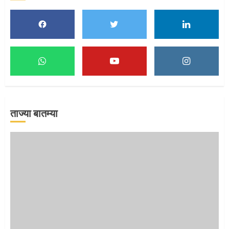
1
माऊलींच्या पादुकांना नीरा स्नान
2
ताज्या बातम्या
माऊलींची पालखी खंडेरायाच्या जेजुरीत
3