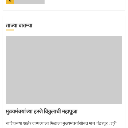
5
ताज्या बातम्या
‘तुकाराम तुकाराम’ गजरी दुमदुमली देहूनगरी
1
नगरच्या काळे दाम्पत्याला महापूजेचा मान
2
मुख्यमंत्र्यांच्या हस्ते विठ्ठलाची महापूजा
प्रस्थान सोहळ्यासाठी आळंदी सज्ज
नाशिकच्या आहेर दाम्पत्याला मिळाला मुख्यमंत्र्यांसोबत मान पंढरपूर : श्री