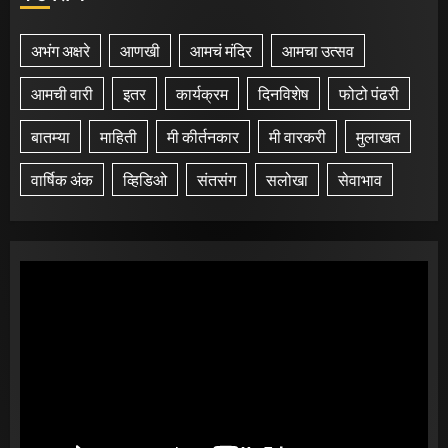
अभंग अक्षरे
आणखी
आमचं मंदिर
आमचा उत्सव
आमची वारी
इतर
कार्यक्रम
दिनविशेष
फोटो पंढरी
बातम्या
माहिती
मी कीर्तनकार
मी वारकरी
मुलाखत
वार्षिक अंक
व्हिडिओ
संतसंग
सलोखा
सेवाभाव