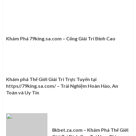
Khám Phá 79king.sa.com – Cổng Giải Trí Đỉnh Cao
Khám phá Thế Giới Giải Trí Trực Tuyến tại
https//79king.sa.com/ – Trải Nghiệm Hoàn Hảo, An
Toàn và Uy Tín
8kbet.za.com – Khám Phá Thế Giới