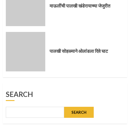
4
माऊलींची पालखी खंडेरायाच्या जेजुरीत
पुणेकरांकडून पालख्यांचे उत्साही स्वागत
5
पालखी सोहळ्याने ओलांडला दिवे घाट
मुख्यमंत्र्यांच्या हस्ते विठ्ठलाची महापूजा
SEARCH
1
SEARCH
माऊलींच्या पादुकांना नीरा स्नान