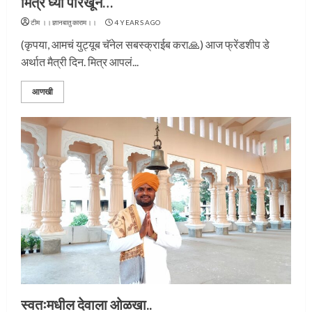
मित्र घ्या पारखून…
टीम ।।ज्ञानबातुकाराम।।
4 YEARS AGO
(कृपया, आमचं युट्यूब चॅनेल सबस्क्राईब करा🙏) आज फ्रेंडशीप डे
अर्थात मैत्री दिन. मित्र आपलं...
आणखी
स्वतःमधील देवाला ओळखा..