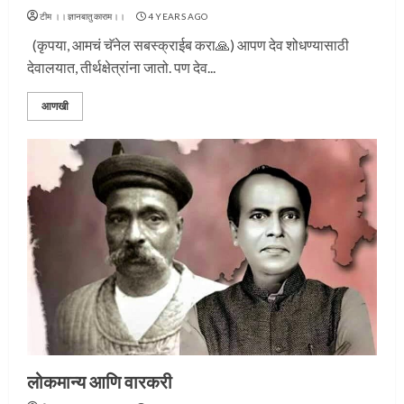
टीम ।।ज्ञानबातुकाराम।।
4 YEARS AGO
(कृपया, आमचं चॅनेल सबस्क्राईब करा🙏) आपण देव शोधण्यासाठी
देवालयात, तीर्थक्षेत्रांना जातो. पण देव...
आणखी
लोकमान्य आणि वारकरी