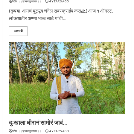
टीम ।।ज्ञानबातुकाराम।।
4 YEARS AGO
(कृपया, आमचं युट्यूब चॅनेल सबस्क्राईब करा🙏) आज १ ऑगस्ट.
लोकशाहीर अण्णा भाऊ साठे यांची...
आणखी
दुःखाला धीरानं सामोरं जावं…
टीम ।।ज्ञानबातुकाराम।।
4 YEARS AGO