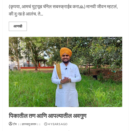
(कृपया, आमचं युट्यूब चॅनेल सबस्क्राईब करा🙏) मानवी जीवन म्हटलं,
की दुःख हे आलंच. ते...
आणखी
प्रस्थान सोहळ्यासाठी आळंदी सज्ज
पिकातील तण आणि आपल्यातील अवगुण
3
टीम ।।ज्ञानबातुकाराम।।
4 YEARS AGO