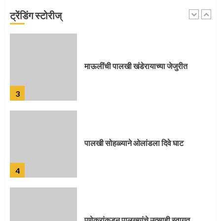
ट्रेंडिंग स्टोरीज्
2
माऊलींची पालखी खंडेरायाच्या जेजुरीत
3
पालखी सोहळ्याने ओलांडला दिवे घाट
4
पुणेकरांकडून पालख्यांचे उत्साही स्वागत