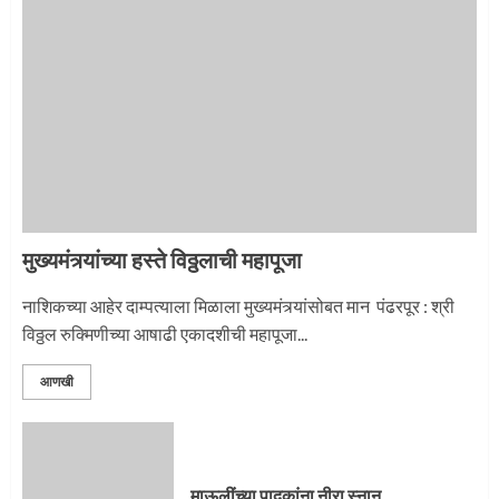
माऊलींची पालखी खंडेरायाच्या जेजुरीत
3
मुख्यमंत्र्यांच्या हस्ते विठ्ठलाची महापूजा
नाशिकच्या आहेर दाम्पत्याला मिळाला मुख्यमंत्र्यांसोबत मान पंढरपूर : श्री
विठ्ठल रुक्मिणीच्या आषाढी एकादशीची महापूजा...
आणखी
माऊलींच्या पादुकांना नीरा स्नान