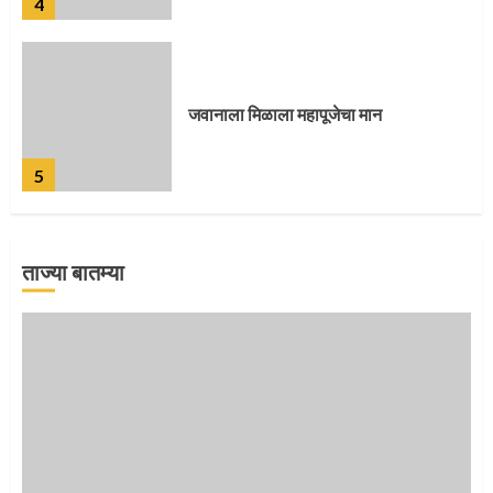
4
जवानाला मिळाला महापूजेचा मान
5
ताज्या बातम्या
‘तुकाराम तुकाराम’ गजरी दुमदुमली देहूनगरी
1
नगरच्या काळे दाम्पत्याला महापूजेचा मान