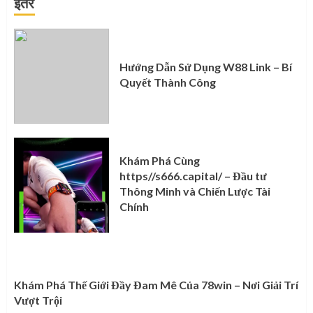
इतर
Hướng Dẫn Sử Dụng W88 Link – Bí
Quyết Thành Công
Khám Phá Cùng
https//s666.capital/ – Đầu tư
Thông Minh và Chiến Lược Tài
Chính
Khám Phá Thế Giới Đầy Đam Mê Của 78win – Nơi Giải Trí
Vượt Trội