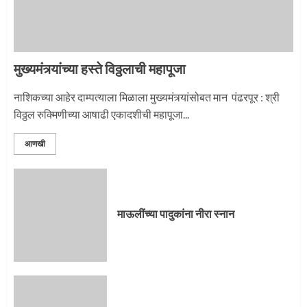
2
मुख्यमंत्र्यांच्या हस्ते विठ्ठलाची महापूजा
प्रस्थान सोहळ्यासाठी आळंदी सज्ज
नाशिकच्या आहेर दाम्पत्याला मिळाला मुख्यमंत्र्यांसोबत मान पंढरपूर : श्री
विठ्ठल रुक्मिणीच्या आषाढी एकादशीची महापूजा...
3
आणखी
माऊलींची पालखी खंडेरायाच्या जेजुरीत
3
माऊलींच्या पादुकांना नीरा स्नान
पालखी सोहळ्याने ओलांडला दिवे घाट