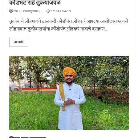
कोंडभट राहे तुकयाजवळ
टीम ।।ज्ञानबातुकाराम।।
3 YEARS AGO
तुकोबांचे लोहगावचे टाळकरी कोंडोपंत लोहकरे आपल्या आजोळात म्हणजे
लोहगावात तुकोबारायांना कोंडोपंत लोहकरे नावाचे ब्राह्मण...
आणखी