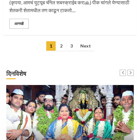
(कृपया, आमचं युट्यूब चॅनेल सबस्क्राईब करा🙏) पीक चांगले येण्यासाठी
शेतकरी शेतामधील तण काढून टाकतो....
संत दासगणू महाराज पुण्यतिथी
आणखी
4
Posts
1
2
3
Next
pagination
जवानाला मिळाला महापूजेचा मान
दिनविशेष
5
‘तुकाराम तुकाराम’ गजरी दुमदुमली देहूनगरी
1