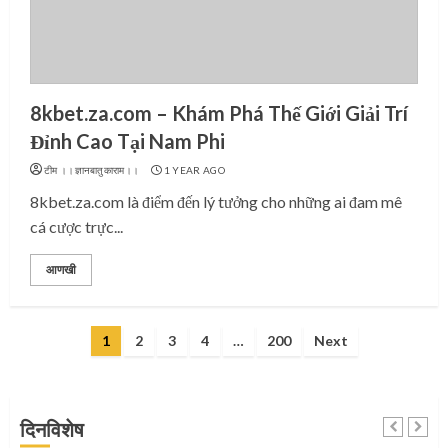
प्रस्थान सोहळ्यासाठी आळंदी सज्ज
8kbet.za.com – Khám Phá Thế Giới Giải Trí
Đỉnh Cao Tại Nam Phi
3
टीम ।।ज्ञानबातुकाराम।।
1 YEAR AGO
8kbet.za.com là điểm đến lý tưởng cho những ai đam mê
cá cược trực...
संत दासगणू महाराज पुण्यतिथी
आणखी
4
Posts
1
2
3
4
…
200
Next
pagination
जवानाला मिळाला महापूजेचा मान
दिनविशेष