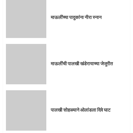
3
माऊलींच्या पादुकांना नीरा स्नान
पालखी सोहळ्याने ओलांडला दिवे घाट
4
माऊलींची पालखी खंडेरायाच्या जेजुरीत
पुणेकरांकडून पालख्यांचे उत्साही स्वागत
5
पालखी सोहळ्याने ओलांडला दिवे घाट