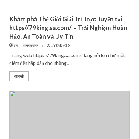
Khám phá Thế Giới Giải Trí Trực Tuyến tại
https//79king.sa.com/ – Trải Nghiệm Hoàn
Hảo, An Toàn và Uy Tín
टीम ।।ज्ञानबातुकाराम।।
1 YEAR AGO
Trang web https://79king.sa.com/ đang nổi lên như một
điểm đến hấp dẫn cho những...
आणखी