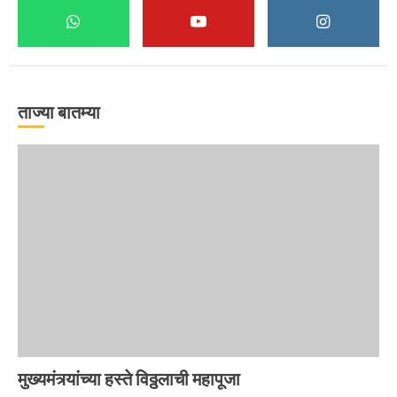
माऊलींच्या पादुकांना नीरा स्नान
2
ताज्या बातम्या
माऊलींची पालखी खंडेरायाच्या जेजुरीत
3
मुख्यमंत्र्यांच्या हस्ते विठ्ठलाची महापूजा