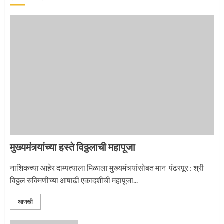
‘तुकाराम तुकाराम’ गजरी दुमदुमली देहूनगरी
1
नगरच्या काळे दाम्पत्याला महापूजेचा मान
2
मुख्यमंत्र्यांच्या हस्ते विठ्ठलाची महापूजा
प्रस्थान सोहळ्यासाठी आळंदी सज्ज
नाशिकच्या आहेर दाम्पत्याला मिळाला मुख्यमंत्र्यांसोबत मान पंढरपूर : श्री
विठ्ठल रुक्मिणीच्या आषाढी एकादशीची महापूजा...
3
आणखी
माऊलींची पालखी खंडेरायाच्या जेजुरीत