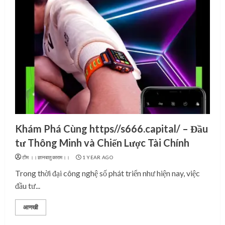
Khám Phá Cùng https//s666.capital/ – Đầu
tư Thông Minh và Chiến Lược Tài Chính
टीम ।।ज्ञानबातुकाराम।।
1 YEAR AGO
Trong thời đại công nghệ số phát triển như hiện nay, việc
đầu tư...
आणखी