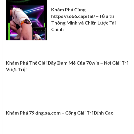
Khám Phá Cùng
https//s666.capital/ – Đầu tư
Thông Minh và Chiến Lược Tài
Chính
Khám Phá Thế Giới Đầy Đam Mê Của 78win – Nơi Giải Trí
Vượt Trội
Khám Phá 79king.sa.com – Cổng Giải Trí Đỉnh Cao