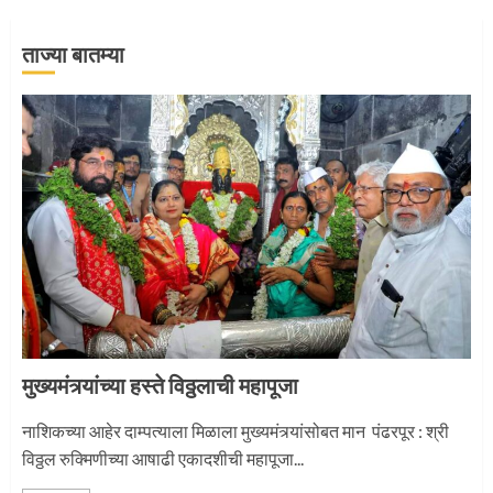
ताज्या बातम्या
‘तुकाराम तुकाराम’ गजरी दुमदुमली देहूनगरी
1
नगरच्या काळे दाम्पत्याला महापूजेचा मान
2
मुख्यमंत्र्यांच्या हस्ते विठ्ठलाची महापूजा
प्रस्थान सोहळ्यासाठी आळंदी सज्ज
नाशिकच्या आहेर दाम्पत्याला मिळाला मुख्यमंत्र्यांसोबत मान पंढरपूर : श्री
विठ्ठल रुक्मिणीच्या आषाढी एकादशीची महापूजा...
3