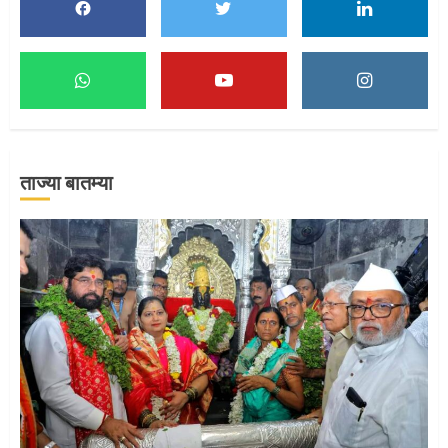
1
माऊलींच्या पादुकांना नीरा स्नान
2
ताज्या बातम्या
माऊलींची पालखी खंडेरायाच्या जेजुरीत
3