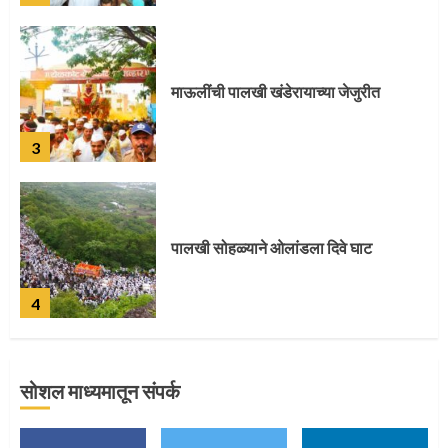
पालखी सोहळ्याने ओलांडला दिवे घाट
4
पुणेकरांकडून पालख्यांचे उत्साही स्वागत
5
सोशल माध्यमातून संपर्क
मुख्यमंत्र्यांच्या हस्ते विठ्ठलाची महापूजा