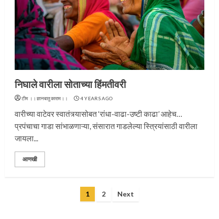
प्रस्थान सोहळ्यासाठी आळंदी सज्ज
निघाले वारीला सोताच्या हिंमतीवरी
टीम ।।ज्ञानबातुकाराम।।
4 YEARS AGO
3
वारीच्या वाटेवर स्वातंत्र्यासोबत ‘रांधा-वाढा-उष्टी काढा’ आहेच…
प्रपंचाचा गाडा सांभाळणाऱ्या, संसारात गाडलेल्या स्त्रियांसाठी वारीला
जायला...
संत दासगणू महाराज पुण्यतिथी
आणखी
4
Posts
1
2
Next
pagination