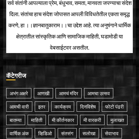
सर्व संतांनी आपल्याला प्रेम, बंधुभाव, समता, मानवता जपण्याचा संदेश
दिला. संतांचा हाच संदेश जोपासत आपली विविधतेतील एकता समृद्ध
करणे, हा ।।ज्ञानबातुकाराम।।चा उद्देश आहे. त्या अनुषंगाने धार्मिक
क्षेत्रातील सांस्कृतिक आणि सामाजिक माहिती, घडामोडी या
वेबसाईटवर असतील.
कॅटेगरीज
अभंग अक्षरे
आणखी
आमचं मंदिर
आमचा उत्सव
आमची वारी
इतर
कार्यक्रम
दिनविशेष
फोटो पंढरी
बातम्या
माहिती
मी कीर्तनकार
मी वारकरी
मुलाखत
वार्षिक अंक
व्हिडिओ
संतसंग
सलोखा
सेवाभाव