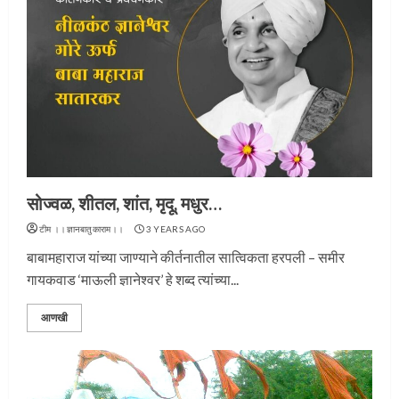
सोज्वळ, शीतल, शांत, मृदू, मधुर…
टीम ।।ज्ञानबातुकाराम।।
3 YEARS AGO
बाबामहाराज यांच्या जाण्याने कीर्तनातील सात्विकता हरपली – समीर
गायकवाड ‘माऊली ज्ञानेश्वर’ हे शब्द त्यांच्या...
आणखी