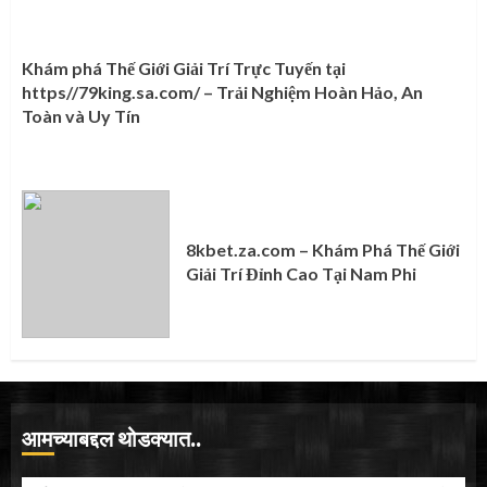
Khám phá Thế Giới Giải Trí Trực Tuyến tại
https//79king.sa.com/ – Trải Nghiệm Hoàn Hảo, An
Toàn và Uy Tín
8kbet.za.com – Khám Phá Thế Giới
Giải Trí Đỉnh Cao Tại Nam Phi
आमच्याबद्दल थोडक्यात..