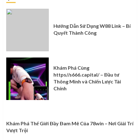
Hướng Dẫn Sử Dụng W88 Link – Bí
Quyết Thành Công
Khám Phá Cùng
https//s666.capital/ – Đầu tư
Thông Minh và Chiến Lược Tài
Chính
Khám Phá Thế Giới Đầy Đam Mê Của 78win – Nơi Giải Trí
Vượt Trội