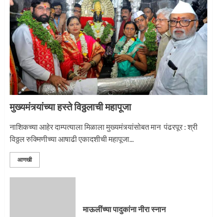
माऊलींच्या पादुकांना नीरा स्नान
2
माऊलींची पालखी खंडेरायाच्या जेजुरीत
3
मुख्यमंत्र्यांच्या हस्ते विठ्ठलाची महापूजा
नाशिकच्या आहेर दाम्पत्याला मिळाला मुख्यमंत्र्यांसोबत मान पंढरपूर : श्री
विठ्ठल रुक्मिणीच्या आषाढी एकादशीची महापूजा...
आणखी
माऊलींच्या पादुकांना नीरा स्नान