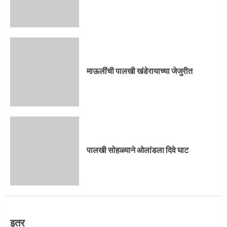
माऊलींची पालखी खंडेरायाच्या जेजुरीत
पालखी सोहळ्याने ओलांडला दिवे घाट
इतर