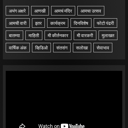
अभंग अक्षरे
आणखी
आमचं मंदिर
आमचा उत्सव
आमची वारी
इतर
कार्यक्रम
दिनविशेष
फोटो पंढरी
बातम्या
माहिती
मी कीर्तनकार
मी वारकरी
मुलाखत
वार्षिक अंक
व्हिडिओ
संतसंग
सलोखा
सेवाभाव