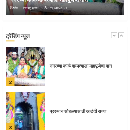
टीम ।।ज्ञानबातुकाराम।।
3 YEARS AGO
‘तुकाराम तुकाराम’ गजरी दुमदुमली देहूनगरी
ट्रेंडिंग न्यूज
1
नगरच्या काळे दाम्पत्याला महापूजेचा मान
2
प्रस्थान सोहळ्यासाठी आळंदी सज्ज
3