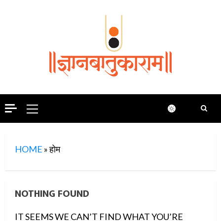
Skip
to
content
Primary
Menu
HOME
»
होम
NOTHING FOUND
IT SEEMS WE CAN’T FIND WHAT YOU’RE