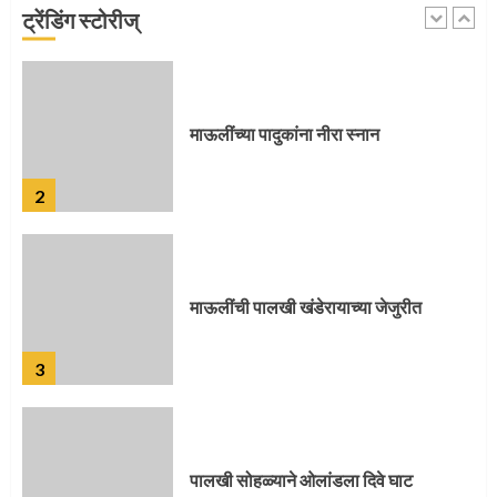
ट्रेंडिंग स्टोरीज्
1
माऊलींच्या पादुकांना नीरा स्नान
2
माऊलींची पालखी खंडेरायाच्या जेजुरीत
3
पालखी सोहळ्याने ओलांडला दिवे घाट