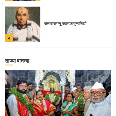
संत दासगणू महाराज पुण्यतिथी
4
ताज्या बातम्या
जवानाला मिळाला महापूजेचा मान
5
‘तुकाराम तुकाराम’ गजरी दुमदुमली देहूनगरी