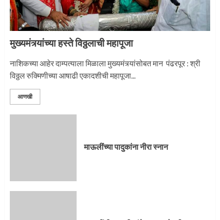
1
मुख्यमंत्र्यांच्या हस्ते विठ्ठलाची महापूजा
नगरच्या काळे दाम्पत्याला महापूजेचा मान
नाशिकच्या आहेर दाम्पत्याला मिळाला मुख्यमंत्र्यांसोबत मान पंढरपूर : श्री
विठ्ठल रुक्मिणीच्या आषाढी एकादशीची महापूजा...
2
आणखी
प्रस्थान सोहळ्यासाठी आळंदी सज्ज
माऊलींच्या पादुकांना नीरा स्नान
3
माऊलींची पालखी खंडेरायाच्या जेजुरीत