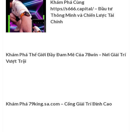
Khám Phá Cùng
https//s666.capital/ – Đầu tư
Thông Minh và Chiến Lược Tài
Chính
Khám Phá Thế Giới Đầy Đam Mê Của 78win – Nơi Giải Trí
Vượt Trội
Khám Phá 79king.sa.com – Cổng Giải Trí Đỉnh Cao