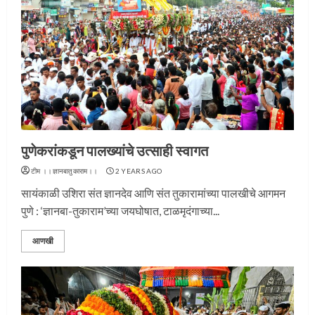
पुणेकरांकडून पालख्यांचे उत्साही स्वागत
टीम ।।ज्ञानबातुकाराम।।
2 YEARS AGO
सायंकाळी उशिरा संत ज्ञानदेव आणि संत तुकारामांच्या पालखीचे आगमन
पुणे : ‘ज्ञानबा-तुकाराम’च्या जयघोषात, टाळमृदंगाच्या...
आणखी