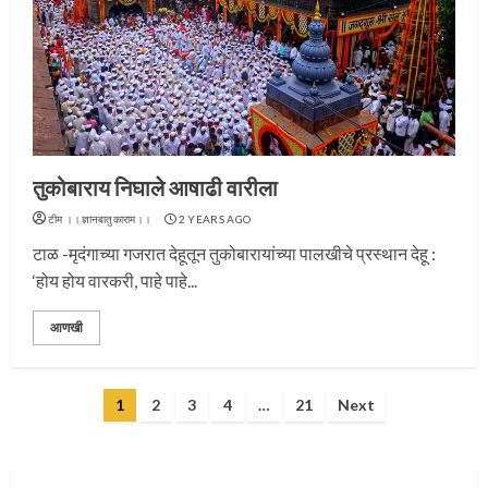
प्रस्थान सोहळ्यासाठी आळंदी सज्ज
तुकोबाराय निघाले आषाढी वारीला
3
टीम ।।ज्ञानबातुकाराम।।
2 YEARS AGO
टाळ -मृदंगाच्या गजरात देहूतून तुकोबारायांच्या पालखीचे प्रस्थान देहू :
‘होय होय वारकरी, पाहे पाहे...
संत दासगणू महाराज पुण्यतिथी
आणखी
4
Posts
1
2
3
4
…
21
Next
pagination
जवानाला मिळाला महापूजेचा मान