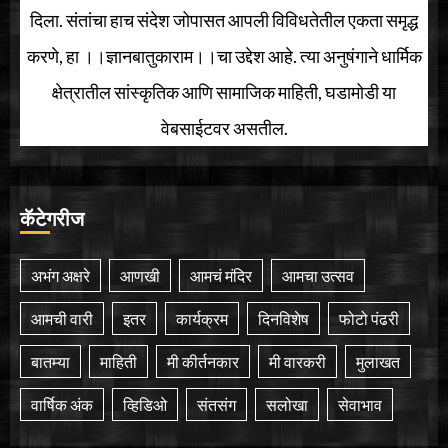
दिला. संतांचा हाच संदेश जोपासत आपली विविधतेतील एकता समृद्ध
करणे, हा ।।ज्ञानबातुकाराम।।चा उद्देश आहे. त्या अनुषंगाने धार्मिक
क्षेत्रातील सांस्कृतिक आणि सामाजिक माहिती, घडामोडी या
वेबसाईटवर असतील.
कॅटेगरीज
अभंग अक्षरे
आणखी
आमचं मंदिर
आमचा उत्सव
आमची वारी
इतर
कार्यक्रम
दिनविशेष
फोटो पंढरी
बातम्या
माहिती
मी कीर्तनकार
मी वारकरी
मुलाखत
वार्षिक अंक
व्हिडिओ
संतसंग
सलोखा
सेवाभाव