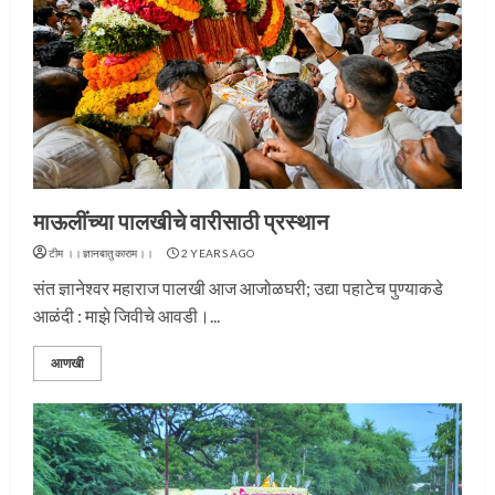
माऊलींच्या पालखीचे वारीसाठी प्रस्थान
टीम ।।ज्ञानबातुकाराम।।
2 YEARS AGO
संत ज्ञानेश्वर महाराज पालखी आज आजोळघरी; उद्या पहाटेच पुण्याकडे
आळंदी : माझे जिवीचे आवडी।...
आणखी