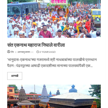
संत एकनाथ महाराज निघाले वारीला
टीम ।।ज्ञानबातुकाराम।।
2 YEARS AGO
‘भानुदास-एकनाथ’च्या गजरामध्ये श्री नाथबाबांच्या पालखीचे प्रस्थान
पैठण : पंढरपूरच्या आषाढी एकादशीच्या मानाच्या पालख्यांपैकी एक...
आणखी