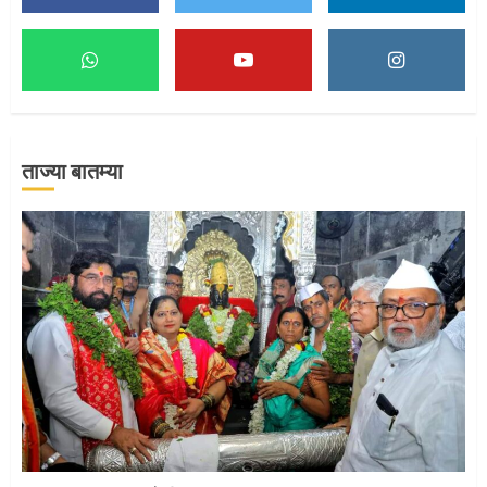
माऊलींच्या पादुकांना नीरा स्नान
2
ताज्या बातम्या
माऊलींची पालखी खंडेरायाच्या जेजुरीत
3