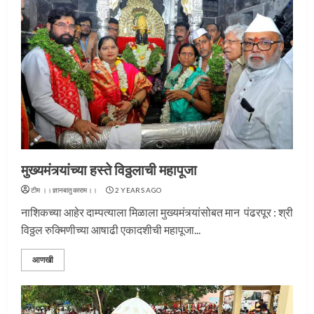
मुख्यमंत्र्यांच्या हस्ते विठ्ठलाची महापूजा
टीम ।।ज्ञानबातुकाराम।।
2 YEARS AGO
नाशिकच्या आहेर दाम्पत्याला मिळाला मुख्यमंत्र्यांसोबत मान पंढरपूर : श्री
विठ्ठल रुक्मिणीच्या आषाढी एकादशीची महापूजा...
आणखी