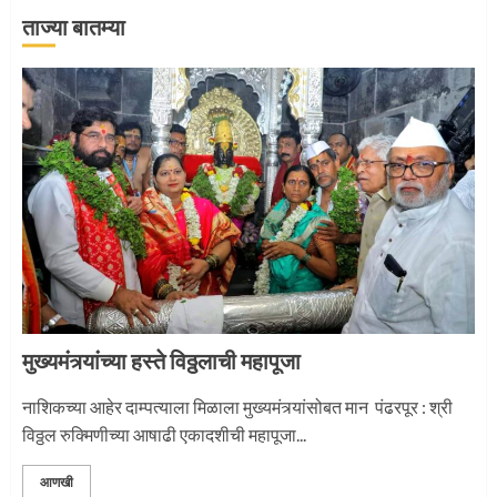
ताज्या बातम्या
‘तुकाराम तुकाराम’ गजरी दुमदुमली देहूनगरी
1
नगरच्या काळे दाम्पत्याला महापूजेचा मान
2
मुख्यमंत्र्यांच्या हस्ते विठ्ठलाची महापूजा
प्रस्थान सोहळ्यासाठी आळंदी सज्ज
नाशिकच्या आहेर दाम्पत्याला मिळाला मुख्यमंत्र्यांसोबत मान पंढरपूर : श्री
विठ्ठल रुक्मिणीच्या आषाढी एकादशीची महापूजा...
3
आणखी