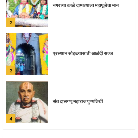
प्रस्थान सोहळ्यासाठी आळंदी सज्ज
3
संत दासगणू महाराज पुण्यतिथी
4
जवानाला मिळाला महापूजेचा मान
5