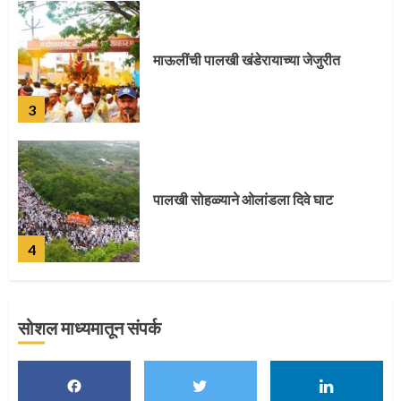
पालखी सोहळ्याने ओलांडला दिवे घाट
4
पुणेकरांकडून पालख्यांचे उत्साही स्वागत
5
सोशल माध्यमातून संपर्क
मुख्यमंत्र्यांच्या हस्ते विठ्ठलाची महापूजा
1