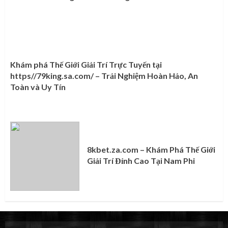
Khám phá Thế Giới Giải Trí Trực Tuyến tại
https//79king.sa.com/ – Trải Nghiệm Hoàn Hảo, An
Toàn và Uy Tín
8kbet.za.com – Khám Phá Thế Giới
Giải Trí Đỉnh Cao Tại Nam Phi