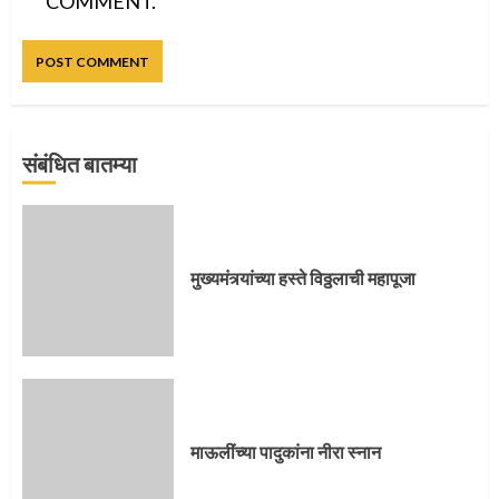
COMMENT.
संबंधित बातम्या
मुख्यमंत्र्यांच्या हस्ते विठ्ठलाची महापूजा
प्रस्थान सोहळ्यासाठी आळंदी सज्ज
माऊलींच्या पादुकांना नीरा स्नान
3