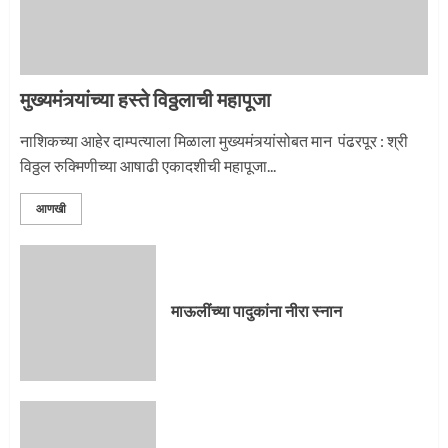
माऊलींची पालखी खंडेरायाच्या जेजुरीत
3
मुख्यमंत्र्यांच्या हस्ते विठ्ठलाची महापूजा
नाशिकच्या आहेर दाम्पत्याला मिळाला मुख्यमंत्र्यांसोबत मान पंढरपूर : श्री
विठ्ठल रुक्मिणीच्या आषाढी एकादशीची महापूजा...
आणखी
माऊलींच्या पादुकांना नीरा स्नान