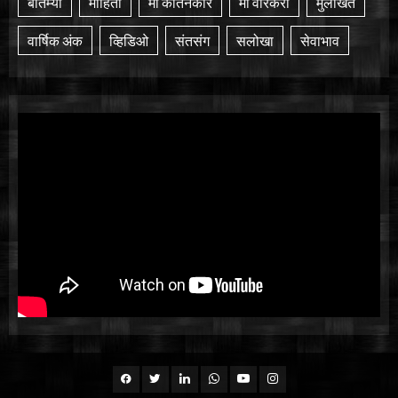
बातम्या
माहिती
मी कीर्तनकार
मी वारकरी
मुलाखत
वार्षिक अंक
व्हिडिओ
संतसंग
सलोखा
सेवाभाव
Facebook
Twitter
Linkedin
whatsapp
Youtube
Instagram