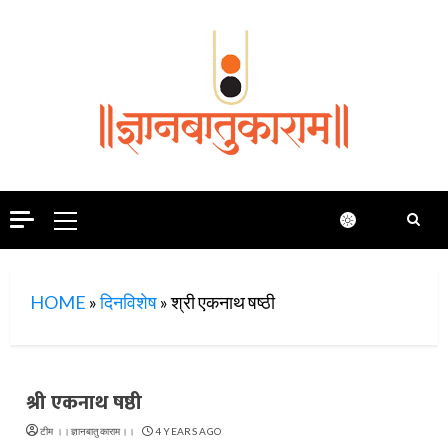
Skip
to
content
Primary
Menu
HOME
»
दिनविशेष
»
श्री एकनाथ षष्ठी
श्री एकनाथ षष्ठी
टीम ।।ज्ञानबातुकाराम।।
4 YEARS AGO