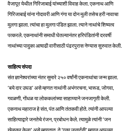
वैजापूर येथील गिरिजाबाई यांच्याशी विवाह केला. एकनाथ आणि
गिरिजाबाई यांना गोदावरी आणि गंगा या दोन मुली तसेच हरी नावाचा
मुलगा झाला. त्यांचा हा मुलगा पंडित झाला. त्याने नाथांचे शिष्यत्व
पत्करले. एकनाथांनी समाधी घेतल्यानंतर हरिपंडितांनी दरवर्षी
नाथांच्या पादुका आषाढी वारीसाठी पंढरपुरास नेण्यास सुरुवात केली.
साहित्य संपदा
संत ज्ञानेश्वरांच्या नंतर सुमारे २५० वर्षांनी एकनाथांचा जन्म झाला.
‘बये दार उघड’ असे म्हणत नाथांनी अभंगरचना, भारूड, जोगवा,
गवळणी, गोंधळ या लोककलांच्या साहाय्याने जनजागृती केली.
एकनाथ महाराज हे संत, पंत आणि तंतकवी होते. त्यांनी आपल्या
साहित्याद्वारे जनतेचे रंजन, प्रबोधन केले. त्यामुळे त्यांनी ‘जन
खेळकर केला’ असे म्हणतात. ते ’एका जनार्दनी’ म्हणून आपल्या