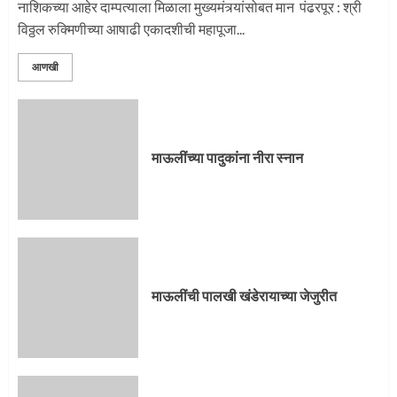
नाशिकच्या आहेर दाम्पत्याला मिळाला मुख्यमंत्र्यांसोबत मान पंढरपूर : श्री
विठ्ठल रुक्मिणीच्या आषाढी एकादशीची महापूजा...
2
आणखी
प्रस्थान सोहळ्यासाठी आळंदी सज्ज
माऊलींच्या पादुकांना नीरा स्नान
3
माऊलींची पालखी खंडेरायाच्या जेजुरीत
3
माऊलींची पालखी खंडेरायाच्या जेजुरीत
पालखी सोहळ्याने ओलांडला दिवे घाट