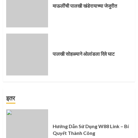
माऊलींची पालखी खंडेरायाच्या जेजुरीत
पालखी सोहळ्याने ओलांडला दिवे घाट
इतर
Hướng Dẫn Sử Dụng W88 Link – Bí
Quyết Thành Công