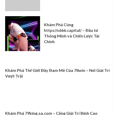
Khám Phá Cùng
https//s666.capital/ – Đầu tư
Thông Minh và Chiến Lược Tài
Chính
Khám Phá Thế Giới Đầy Đam Mê Của 78win – Nơi Giải Trí
Vượt Trội
Khám Phá 79king.sa.com – Cổng Giải Trí Đỉnh Cao