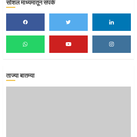
सोशल माध्यमातून संपर्क
पुणेकरांकडून पालख्यांचे उत्साही स्वागत
5
मुख्यमंत्र्यांच्या हस्ते विठ्ठलाची महापूजा
1
ताज्या बातम्या
माऊलींच्या पादुकांना नीरा स्नान
2