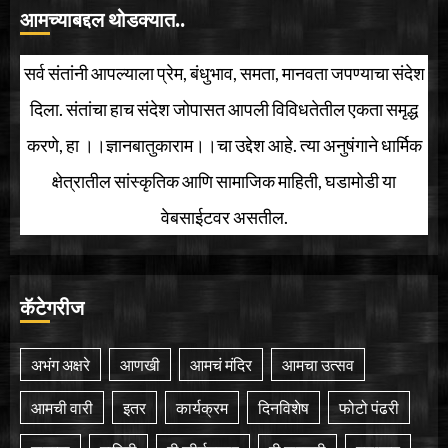
आमच्याबद्दल थोडक्यात..
सर्व संतांनी आपल्याला प्रेम, बंधुभाव, समता, मानवता जपण्याचा संदेश
दिला. संतांचा हाच संदेश जोपासत आपली विविधतेतील एकता समृद्ध
करणे, हा ।।ज्ञानबातुकाराम।।चा उद्देश आहे. त्या अनुषंगाने धार्मिक
क्षेत्रातील सांस्कृतिक आणि सामाजिक माहिती, घडामोडी या
वेबसाईटवर असतील.
कॅटेगरीज
अभंग अक्षरे
आणखी
आमचं मंदिर
आमचा उत्सव
आमची वारी
इतर
कार्यक्रम
दिनविशेष
फोटो पंढरी