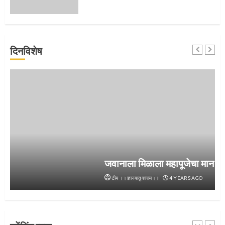
संत दासगणू महाराज पुण्यतिथी
दिनविशेष
4
जवानाला मिळाला महापूजेचा मान
5
जवानाला मिळाला महापूजेचा मान
टीम ।।ज्ञानबातुकाराम।।
4 YEARS AGO
‘तुकाराम तुकाराम’ गजरी दुमदुमली देहूनगरी