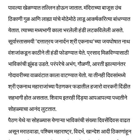
पावल्या खेळण्यात तल्लिन होऊन जातात. मंदिराच्या बाजूस उंच
ठिकाणी गुळ आणि लाह्या यांचे मोठेमोठे लाडू आकर्षकरित्या बांधण्यात
येतात. त्याच्या मध्यभागी काला भरलेली हंडी लटकविलेली असते.
सूर्यास्तासमयी ’दत्तात्रय जनार्दन श्री एकनाथ’च्या जयघोषात नाथ
वंशजांकडून काठीने ती हंडी फोडण्यात येते. प्रसाद मिळविण्यासाठी
भाविकांची झुंबड उडते. परंपरेचे अभंग, गौळणी, आरती झाल्यानंतर
गोदावरीच्या वाळवंटात काला वाटण्यात येतो. या तीनही दिवसांमध्ये
श्री एकनाथ महाराजांच्या पैठणकर फडातील हजारो वारकरी दिंडीत
सहभागी होत असतात. शिवाय इतरही दिंड्‍या आपआपल्या पध्दतीने
सोहळ्याचा आनंद लुटतात.
पैठण येथे या सोहळ्यास येणाऱ्या भाविकांची संख्या दिवसेंदिवस वाढत
असून मराठवाडा, पश्चिम महाराष्ट्र, विदर्भ, खान्देश आदी ठिकाणांहून