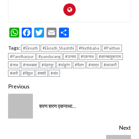
WhatsApp
Facebook
Twitter
Email
Share
Tags:
#Eknath
#Eknath_Shashthi
#Nathbaba
#Paithan
#Pandharpur
#pandurang
#उत्सव
#एकनाथ
#ज्ञानबातुकाराम
#नाथ
#नाथबाबा
#पंढरपूर
#पांडुरंग
#पैठण
#यात्रा
#वारकरी
#वारी
#विठ्ठल
#षष्ठी
#संत
Continue
Previous
Reading
Pre
शरण शरण एकनाथा…
pos
Next