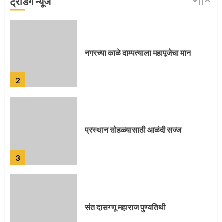
ट्रेंडिंग न्यूज
1
नगरच्या काळे दाम्पत्याला महापूजेचा मान
2
प्रस्थान सोहळ्यासाठी आळंदी सज्ज
3
संत दासगणू महाराज पुण्यतिथी