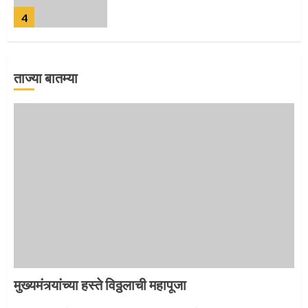
4
ताज्या बातम्या
जवानाला मिळाला महापूजेचा मान
5
‘तुकाराम तुकाराम’ गजरी दुमदुमली देहूनगरी
1
मुख्यमंत्र्यांच्या हस्ते विठ्ठलाची महापूजा
नगरच्या काळे दाम्पत्याला महापूजेचा मान