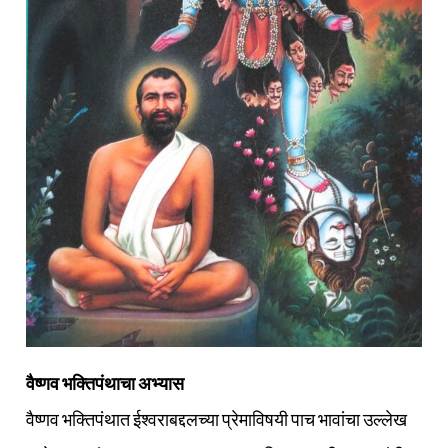
वैष्णव भक्‍तिपंथाचा अभ्यास
वैष्णव भक्तिपंथात ईश्वराबद्दलच्या प्रेमाविषयी पाच भावांचा उल्लेख