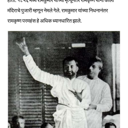
होती. १८५६ मध्ये रामकुमार यांच्या मृत्यूनंतर रामकृष्ण यांना काली
मंदिराचे पुजारी म्हणून नेमले गेले. रामकुमार यांच्या निधनानंतर
रामकृष्ण परमहंस हे अधिक ध्यानधारित झाले.