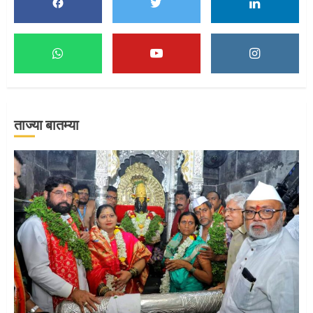
1
माऊलींच्या पादुकांना नीरा स्नान
2
ताज्या बातम्या
माऊलींची पालखी खंडेरायाच्या जेजुरीत
3