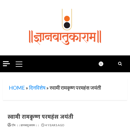
Skip
to
content
Primary
Menu
HOME
»
दिनविशेष
»
स्वामी रामकृष्ण परमहंस जयंती
स्वामी रामकृष्ण परमहंस जयंती
टीम ।।ज्ञानबातुकाराम।।
4 YEARS AGO