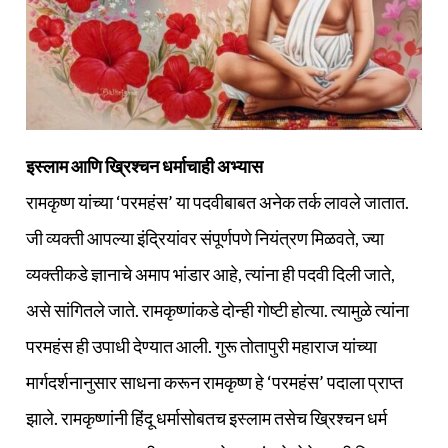
इस्लाम आणि ख्रिश्‍चन धर्माचाही अभ्यास
रामकृष्ण यांच्या ‘परमहंस’ या पदवीबाबत अनेक तर्क लावले जातात.
जी व्यक्‍ती आपल्या इंद्रियांवर संपूर्णपणे नियंत्रण मिळवते, ज्या
व्यक्तीकडे ज्ञानाचे अमाप भांडार आहे, त्यांना ही पदवी दिली जाते,
असे सांगितले जाते. रामकृष्णांकडे दोन्ही गोष्टी होत्या. त्यामुळे त्यांना
परमहंस ही उपाधी देण्यात आली. गुरू तोतापुरी महाराज यांच्या
मार्गदर्शनानुसार साधना करून रामकृष्ण हे ‘परमहंस’ पदाला प्राप्त
झाले. रामकृष्णांनी हिंदू धर्मासोबतच इस्लाम तसेच ख्रिश्‍चन धर्म