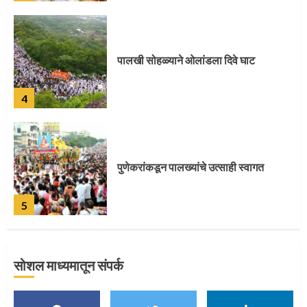
पालखी सोहळ्याने ओलांडला दिवे घाट
4
पुणेकरांकडून पालख्यांचे उत्साही स्वागत
5
सोशल माध्यमातून संपर्क
मुख्यमंत्र्यांच्या हस्ते विठ्ठलाची महापूजा