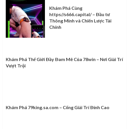
Khám Phá Cùng
https//s666.capital/ – Đầu tư
Thông Minh và Chiến Lược Tài
Chính
Khám Phá Thế Giới Đầy Đam Mê Của 78win – Nơi Giải Trí
Vượt Trội
Khám Phá 79king.sa.com – Cổng Giải Trí Đỉnh Cao