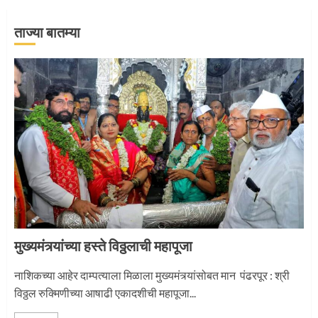
ताज्या बातम्या
‘तुकाराम तुकाराम’ गजरी दुमदुमली देहूनगरी
1
नगरच्या काळे दाम्पत्याला महापूजेचा मान
2
मुख्यमंत्र्यांच्या हस्ते विठ्ठलाची महापूजा
प्रस्थान सोहळ्यासाठी आळंदी सज्ज
नाशिकच्या आहेर दाम्पत्याला मिळाला मुख्यमंत्र्यांसोबत मान पंढरपूर : श्री
विठ्ठल रुक्मिणीच्या आषाढी एकादशीची महापूजा...
3