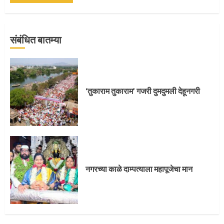
संबंधित बातम्या
प्रस्थान सोहळ्यासाठी आळंदी सज्ज
‘तुकाराम तुकाराम’ गजरी दुमदुमली देहूनगरी
3
संत दासगणू महाराज पुण्यतिथी
नगरच्या काळे दाम्पत्याला महापूजेचा मान
4