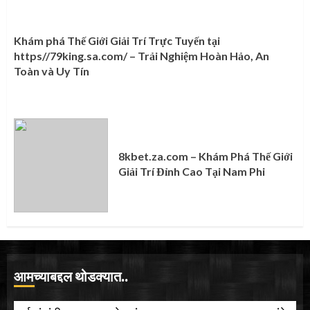
Khám phá Thế Giới Giải Trí Trực Tuyến tại
https//79king.sa.com/ – Trải Nghiệm Hoàn Hảo, An
Toàn và Uy Tín
8kbet.za.com – Khám Phá Thế Giới
Giải Trí Đỉnh Cao Tại Nam Phi
आमच्याबद्दल थोडक्यात..