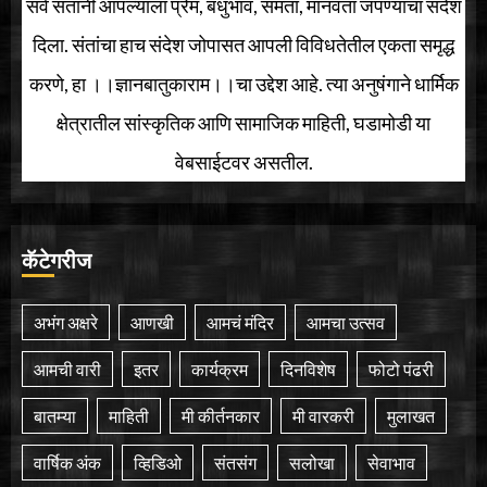
सर्व संतांनी आपल्याला प्रेम, बंधुभाव, समता, मानवता जपण्याचा संदेश
दिला. संतांचा हाच संदेश जोपासत आपली विविधतेतील एकता समृद्ध
करणे, हा ।।ज्ञानबातुकाराम।।चा उद्देश आहे. त्या अनुषंगाने धार्मिक
क्षेत्रातील सांस्कृतिक आणि सामाजिक माहिती, घडामोडी या
वेबसाईटवर असतील.
कॅटेगरीज
अभंग अक्षरे
आणखी
आमचं मंदिर
आमचा उत्सव
आमची वारी
इतर
कार्यक्रम
दिनविशेष
फोटो पंढरी
बातम्या
माहिती
मी कीर्तनकार
मी वारकरी
मुलाखत
वार्षिक अंक
व्हिडिओ
संतसंग
सलोखा
सेवाभाव