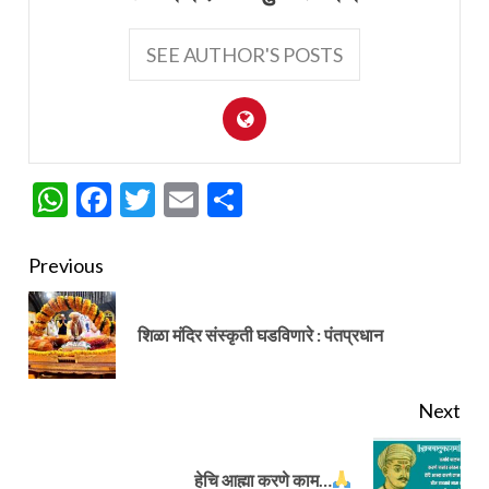
SEE AUTHOR'S POSTS
WhatsApp
Facebook
Twitter
Email
Share
Continue
Previous
Reading
Pre
शिळा मंदिर संस्कृती घडविणारे : पंतप्रधान
pos
Next
Next
हेचि आह्मा करणे काम…