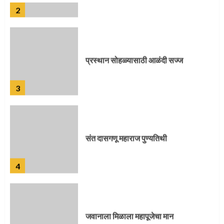
प्रस्थान सोहळ्यासाठी आळंदी सज्ज
3
संत दासगणू महाराज पुण्यतिथी
4
जवानाला मिळाला महापूजेचा मान
5