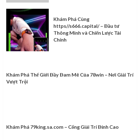
Khám Phá Cùng
https//s666.capital/ – Đầu tư
Thông Minh và Chiến Lược Tài
Chính
Khám Phá Thế Giới Đầy Đam Mê Của 78win – Nơi Giải Trí
Vượt Trội
Khám Phá 79king.sa.com – Cổng Giải Trí Đỉnh Cao