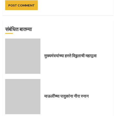
संबंधित बातम्या
प्रस्थान सोहळ्यासाठी आळंदी सज्ज
मुख्यमंत्र्यांच्या हस्ते विठ्ठलाची महापूजा
3
संत दासगणू महाराज पुण्यतिथी
माऊलींच्या पादुकांना नीरा स्नान
4