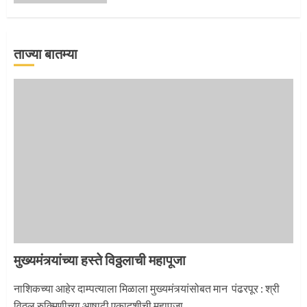
ताज्या बातम्या
‘तुकाराम तुकाराम’ गजरी दुमदुमली देहूनगरी
1
नगरच्या काळे दाम्पत्याला महापूजेचा मान
2
मुख्यमंत्र्यांच्या हस्ते विठ्ठलाची महापूजा
प्रस्थान सोहळ्यासाठी आळंदी सज्ज
नाशिकच्या आहेर दाम्पत्याला मिळाला मुख्यमंत्र्यांसोबत मान पंढरपूर : श्री
विठ्ठल रुक्मिणीच्या आषाढी एकादशीची महापूजा...