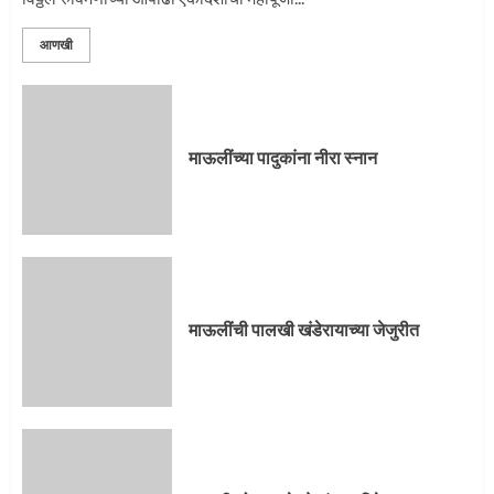
3
आणखी
माऊलींची पालखी खंडेरायाच्या जेजुरीत
3
माऊलींच्या पादुकांना नीरा स्नान
पालखी सोहळ्याने ओलांडला दिवे घाट
4
माऊलींची पालखी खंडेरायाच्या जेजुरीत
पुणेकरांकडून पालख्यांचे उत्साही स्वागत