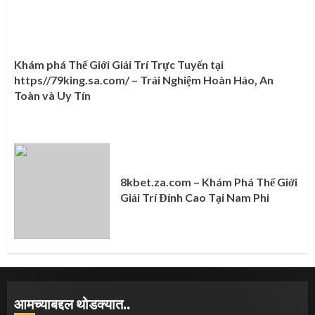
Khám phá Thế Giới Giải Trí Trực Tuyến tại
https//79king.sa.com/ – Trải Nghiệm Hoàn Hảo, An
Toàn và Uy Tín
8kbet.za.com – Khám Phá Thế Giới
Giải Trí Đỉnh Cao Tại Nam Phi
आमच्याबद्दल थोडक्यात..