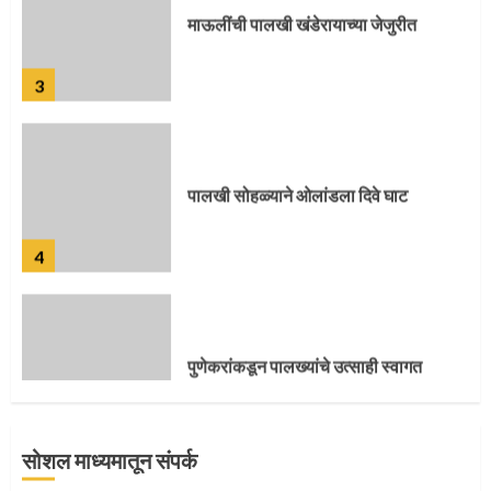
3
पालखी सोहळ्याने ओलांडला दिवे घाट
4
पुणेकरांकडून पालख्यांचे उत्साही स्वागत
5
सोशल माध्यमातून संपर्क
मुख्यमंत्र्यांच्या हस्ते विठ्ठलाची महापूजा