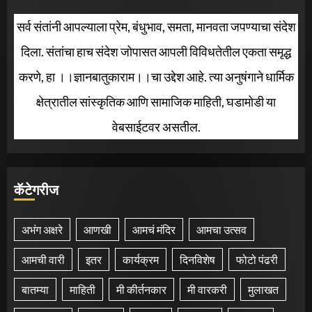
सर्व संतांनी आपल्याला प्रेम, बंधुभाव, समता, मानवता जपण्याचा संदेश
दिला. संतांचा हाच संदेश जोपासत आपली विविधतेतील एकता समृद्ध
करणे, हा ।।ज्ञानबातुकाराम।।चा उद्देश आहे. त्या अनुषंगाने धार्मिक
क्षेत्रातील सांस्कृतिक आणि सामाजिक माहिती, घडामोडी या
वेबसाईटवर असतील.
कॅटेगरीज
अभंग अक्षरे
आणखी
आमचं मंदिर
आमचा उत्सव
आमची वारी
इतर
कार्यक्रम
दिनविशेष
फोटो पंढरी
बातम्या
माहिती
मी कीर्तनकार
मी वारकरी
मुलाखत