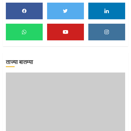
1
माऊलींच्या पादुकांना नीरा स्नान
2
ताज्या बातम्या
माऊलींची पालखी खंडेरायाच्या जेजुरीत
3