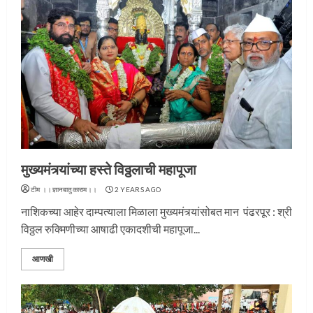
मुख्यमंत्र्यांच्या हस्ते विठ्ठलाची महापूजा
टीम ।।ज्ञानबातुकाराम।।
2 YEARS AGO
नाशिकच्या आहेर दाम्पत्याला मिळाला मुख्यमंत्र्यांसोबत मान पंढरपूर : श्री
विठ्ठल रुक्मिणीच्या आषाढी एकादशीची महापूजा...
आणखी