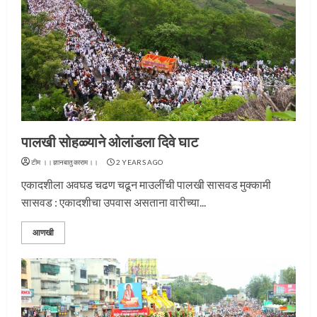
पालखी सोहळ्याने ओलांडला दिवे घाट
टीम ।।ज्ञानबातुकाराम।।
2 YEARS AGO
एकादशीला अवघड चढण चढून माउलींची पालखी सासवड मुक्कामी
सासवड : एकादशीचा उपवास असताना वारीच्या...
आणखी