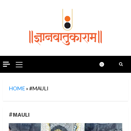
Skip
to
content
Primary
Menu
HOME
»
#MAULI
#MAULI