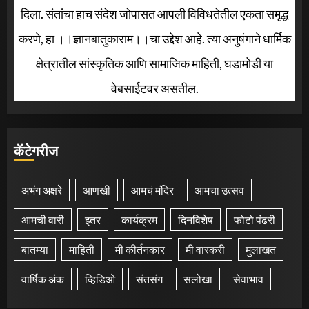
दिला. संतांचा हाच संदेश जोपासत आपली विविधतेतील एकता समृद्ध
करणे, हा ।।ज्ञानबातुकाराम।।चा उद्देश आहे. त्या अनुषंगाने धार्मिक
क्षेत्रातील सांस्कृतिक आणि सामाजिक माहिती, घडामोडी या
वेबसाईटवर असतील.
कॅटेगरीज
अभंग अक्षरे
आणखी
आमचं मंदिर
आमचा उत्सव
आमची वारी
इतर
कार्यक्रम
दिनविशेष
फोटो पंढरी
बातम्या
माहिती
मी कीर्तनकार
मी वारकरी
मुलाखत
वार्षिक अंक
व्हिडिओ
संतसंग
सलोखा
सेवाभाव