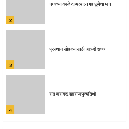
प्रस्थान सोहळ्यासाठी आळंदी सज्ज
3
संत दासगणू महाराज पुण्यतिथी
4
जवानाला मिळाला महापूजेचा मान
5