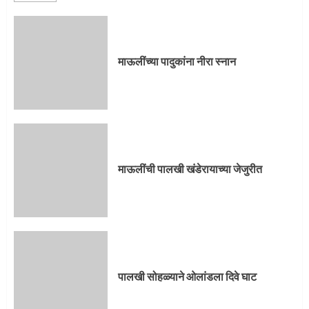
माऊलींची पालखी खंडेरायाच्या जेजुरीत
3
माऊलींच्या पादुकांना नीरा स्नान
पालखी सोहळ्याने ओलांडला दिवे घाट
4
माऊलींची पालखी खंडेरायाच्या जेजुरीत
पुणेकरांकडून पालख्यांचे उत्साही स्वागत
5
पालखी सोहळ्याने ओलांडला दिवे घाट