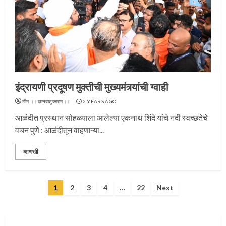
प्रस्थान सोहळ्यासाठी आळंदी सज्ज
इंद्रायणी प्रदूषण मुक्तीची मुख्यमंत्र्यांची ग्वाही
3
टीम ।।ज्ञानबातुकाराम।।
2 YEARS AGO
आळंदीत प्रस्थान सोहळ्याला आलेल्या एकनाथ शिंदे यांचे नदी स्वच्छतेचे
वचन पुणे : आळंदीतून वाहणाऱ्या...
संत दासगणू महाराज पुण्यतिथी
आणखी
4
Posts
1
2
3
4
…
22
Next
pagination
जवानाला मिळाला महापूजेचा मान