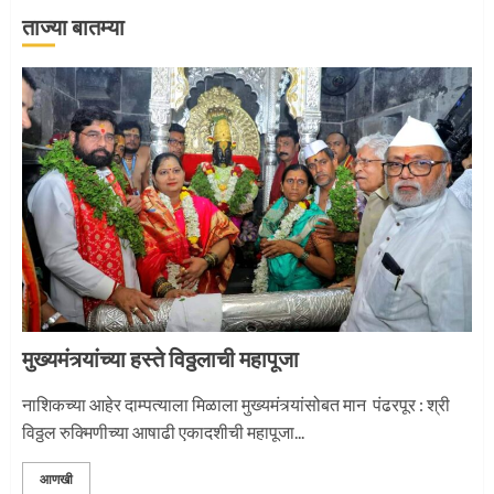
ताज्या बातम्या
‘तुकाराम तुकाराम’ गजरी दुमदुमली देहूनगरी
1
नगरच्या काळे दाम्पत्याला महापूजेचा मान
2
मुख्यमंत्र्यांच्या हस्ते विठ्ठलाची महापूजा
प्रस्थान सोहळ्यासाठी आळंदी सज्ज
नाशिकच्या आहेर दाम्पत्याला मिळाला मुख्यमंत्र्यांसोबत मान पंढरपूर : श्री
विठ्ठल रुक्मिणीच्या आषाढी एकादशीची महापूजा...
3
आणखी