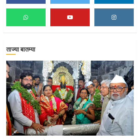
माऊलींच्या पादुकांना नीरा स्नान
2
ताज्या बातम्या
माऊलींची पालखी खंडेरायाच्या जेजुरीत
3