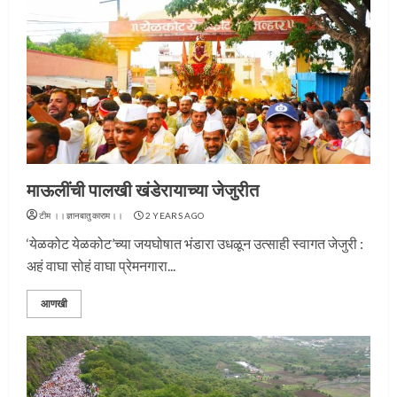
माऊलींची पालखी खंडेरायाच्या जेजुरीत
टीम ।।ज्ञानबातुकाराम।।
2 YEARS AGO
‘येळकोट येळकोट’च्या जयघोषात भंडारा उधळून उत्साही स्वागत जेजुरी :
अहं वाघा सोहं वाघा प्रेमनगारा...
आणखी