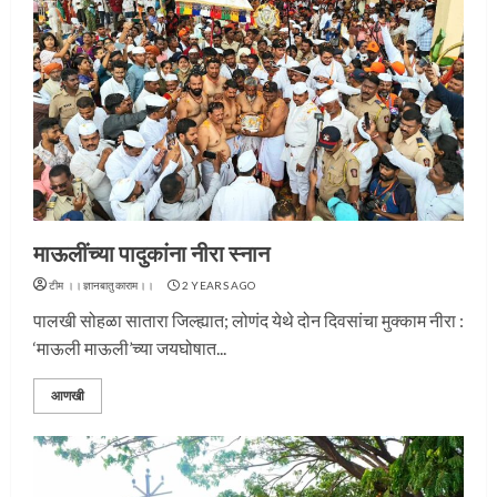
माऊलींच्या पादुकांना नीरा स्नान
टीम ।।ज्ञानबातुकाराम।।
2 YEARS AGO
पालखी सोहळा सातारा जिल्ह्यात; लोणंद येथे दोन दिवसांचा मुक्काम नीरा :
‘माऊली माऊली’च्या जयघोषात...
आणखी