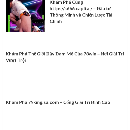
Khám Phá Cùng
https//s666.capital/ – Đầu tư
Thông Minh và Chiến Lược Tài
Chính
Khám Phá Thế Giới Đầy Đam Mê Của 78win – Nơi Giải Trí
Vượt Trội
Khám Phá 79king.sa.com – Cổng Giải Trí Đỉnh Cao