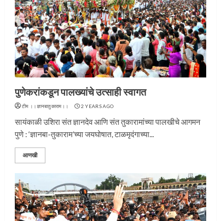
पुणेकरांकडून पालख्यांचे उत्साही स्वागत
टीम ।।ज्ञानबातुकाराम।।
2 YEARS AGO
सायंकाळी उशिरा संत ज्ञानदेव आणि संत तुकारामांच्या पालखीचे आगमन
पुणे : ‘ज्ञानबा-तुकाराम’च्या जयघोषात, टाळमृदंगाच्या...
आणखी