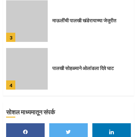
पालखी सोहळ्याने ओलांडला दिवे घाट
4
पुणेकरांकडून पालख्यांचे उत्साही स्वागत
5
सोशल माध्यमातून संपर्क
मुख्यमंत्र्यांच्या हस्ते विठ्ठलाची महापूजा
1