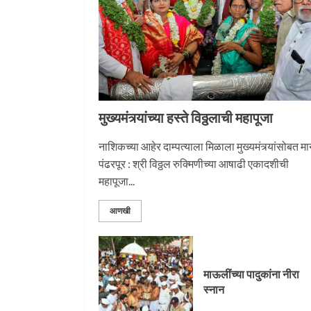
‘तुकाराम तुकाराम’ गजरी
दुमदुमली देहूनगरी
1
मुख्यमंत्र्यांच्या हस्ते विठ्ठलाची महापूजा
नगरच्या काळे दाम्पत्याला
महापूजेचा मान
नाशिकच्या आहेर दाम्पत्याला मिळाला मुख्यमंत्र्यांसोबत म
पंढरपूर : श्री विठ्ठल रुक्मिणीच्या आषाढी एकादशीची
2
महापूजा...
आणखी
प्रस्थान सोहळ्यासाठी आळं
सज्ज
माऊलींच्या पादुकांना नीरा
3
स्नान