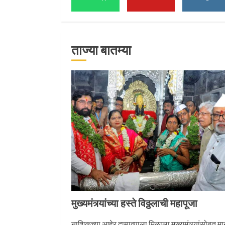
1
ताज्या बातम्या
माऊलींच्या पादुकांना नीरा
स्नान
2
माऊलींची पालखी खंडेरायाच्
जेजुरीत
3
मुख्यमंत्र्यांच्या हस्ते विठ्ठलाची महापूजा
नाशिकच्या आहेर दाम्पत्याला मिळाला मुख्यमंत्र्यांसोबत म