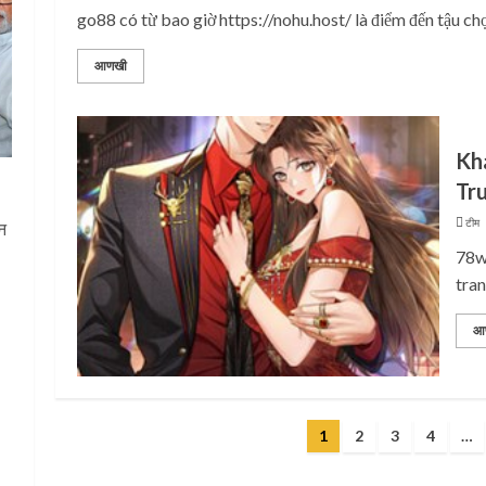
go88 có từ bao giờ https://nohu.host/ là điểm đến tậu chọ
आणखी
Kh
Tr
टीम 
ान
78wi
tran
आ
दी
Posts
1
2
3
4
…
pagination