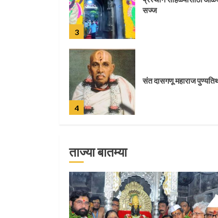
सज्ज
3
संत दासगणू महाराज पुण्यति
4
ताज्या बातम्या
जवानाला मिळाला महापूजेचा
मान
5