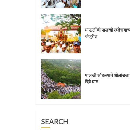
माऊलींची पालखी खंडेरायाच्
जेजुरीत
माऊलींची पालखी खंडेरायाच्
3
जेजुरीत
पालखी सोहळ्याने ओलांडला
दिवे घाट
पालखी सोहळ्याने ओलांडला
4
दिवे घाट
पुणेकरांकडून पालख्यांचे
उत्साही स्वागत
SEARCH
5