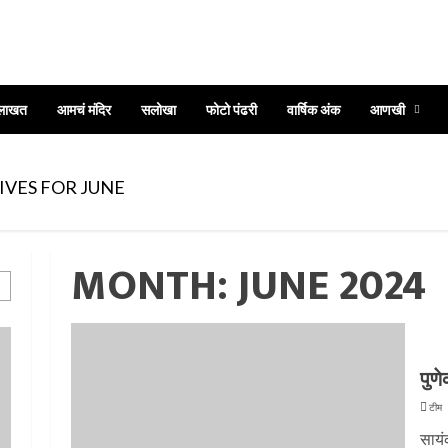
ुलाखत
आमचं मंदिर
सलोखा
फोटो पंढरी
वार्षिक अंक
आणखी
दी
IVES FOR JUNE
MONTH:
JUNE 2024
थी
पुणे
टीम 
सायं