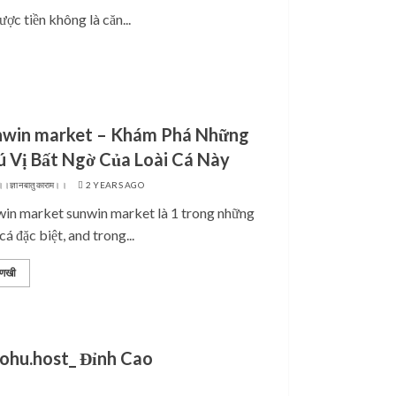
ợc tiền không là căn...
nwin market – Khám Phá Những
ú Vị Bất Ngờ Của Loài Cá Này
।।ज्ञानबातुकाराम।।
2 YEARS AGO
win market sunwin market là 1 trong những
 cá đặc biệt, and trong...
णखी
ohu.host_ Đỉnh Cao