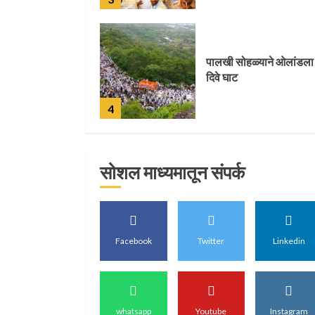
पालखी सोहळ्याने ओलांडला
दिवे घाट
4
सोशल माध्यमातून संपर्क
पुणेकरांकडून पालख्यांचे
उत्साही स्वागत
5
Facebook
Twitter
Linkedin
मुख्यमंत्र्यांच्या हस्ते विठ्ठलाच
महापूजा
whatsapp
Youtube
Instagram