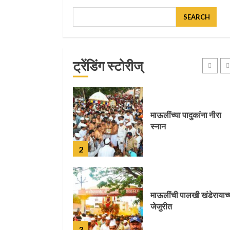
SEARCH
मुख्यमंत्र्यांच्या हस्ते विठ्ठलाच
महापूजा
ट्रेंडिंग स्टोरीज्
1
माऊलींच्या पादुकांना नीरा
स्नान
2
माऊलींची पालखी खंडेरायाच्
जेजुरीत
3