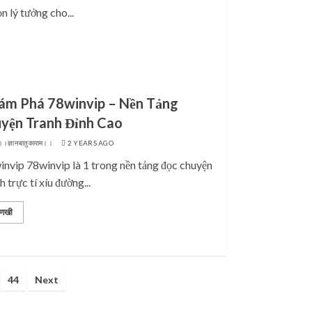
n lý tưởng cho...
ám Phá 78winvip – Nền Tảng
uyện Tranh Đỉnh Cao
।।ज्ञानबातुकाराम।।
2 YEARS AGO
nvip 78winvip là 1 trong nền tảng đọc chuyện
h trực tí xíu đường...
णखी
44
Next