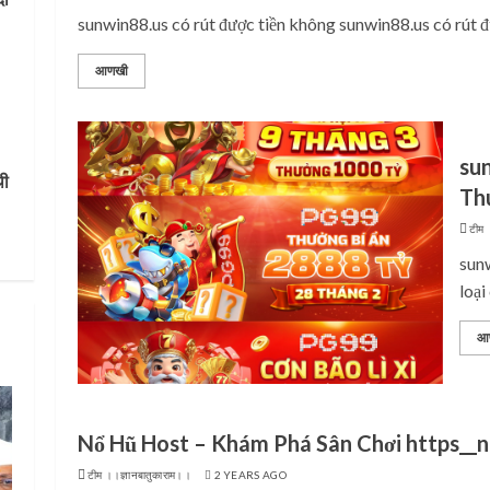
sunwin88.us có rút được tiền không sunwin88.us có rút đư
आणखी
su
थी
Th
टीम 
sun
loại
आ
Nổ Hũ Host – Khám Phá Sân Chơi https__n
टीम ।।ज्ञानबातुकाराम।।
2 YEARS AGO