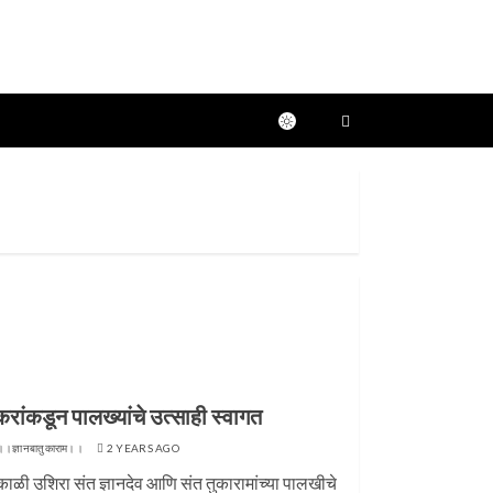
करांकडून पालख्यांचे उत्साही स्वागत
।।ज्ञानबातुकाराम।।
2 YEARS AGO
काळी उशिरा संत ज्ञानदेव आणि संत तुकारामांच्या पालखीचे