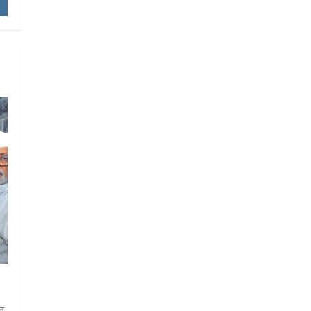
या
ान