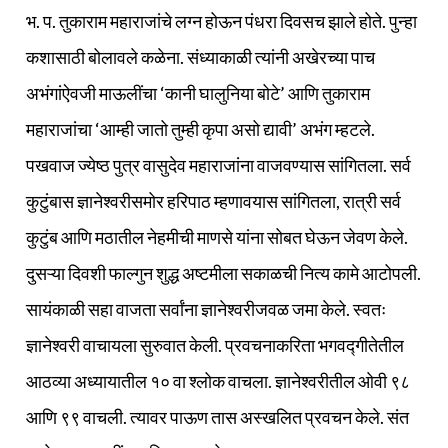
भ. प. तुकाराम महाराजांचे लग्न होऊन पंधरा दिवसच झाले होते. पुन्हा
कशासाठी बोलावले कळेना. संध्याकाळी त्यांनी अखेरच्या पाच
अभंगांऐवजी माऊलींचा ‘कानी घालुनिया बोटे’ आणि तुकाराम
महाराजांचा ‘आम्ही जातो तुम्ही कृपा असो द्यावी’ अभंग म्हटले.
पखवाज ज्येष्ठ पुत्र वासुदेव महाराजांना वाजवण्यास सांगितला. सर्व
कुटुंबास ज्ञानेश्वरीसमोर हरिपाठ म्हणावयास सांगितला, रात्री सर्व
कुटुंब आणि मठातील नेहमीची माणसे यांना सोबत घेऊन जेवण केले.
दुसऱ्या दिवशी फाल्गुन शुद्ध अष्टमीला सकाळची नित्य कामे आटोपली.
सायंकाळी सहा वाजता सर्वांना ज्ञानेश्वरीजवळ जमा केले. स्वतः
ज्ञानेश्वरी वाचायला सुरुवात केली. प्रवचनाकरिता भगवद्गीतेतील
आठव्या अध्यायातील १० वा श्लोक वाचला. ज्ञानेश्वरीतील ओवी ९८
आणि ९९ वाचली. त्यावर पाऊण तास अस्खलित प्रवचन केले. संत