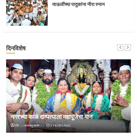
माऊलींच्या पादुकांना नीरा स्नान
4
जवानाला मिळाला महापूजेचा मान
दिनविशेष
5
‘तुकाराम तुकाराम’ गजरी दुमदुमली देहूनगरी
1
नगरच्या काळे दाम्पत्याला महापूजेचा मान
टीम ।।ज्ञानबातुकाराम।।
3 YEARS AGO