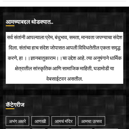
आमच्याबद्दल थोडक्यात..
सर्व संतांनी आपल्याला प्रेम, बंधुभाव, समता, मानवता जपण्याचा संदेश
दिला. संतांचा हाच संदेश जोपासत आपली विविधतेतील एकता समृद्ध
करणे, हा ।।ज्ञानबातुकाराम।।चा उद्देश आहे. त्या अनुषंगाने धार्मिक
क्षेत्रातील सांस्कृतिक आणि सामाजिक माहिती, घडामोडी या
वेबसाईटवर असतील.
कॅटेगरीज
अभंग अक्षरे
आणखी
आमचं मंदिर
आमचा उत्सव