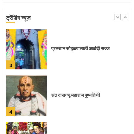
नगरच्या काळे दाम्पत्याला महापूजेचा मान
ट्रेंडिंग न्यूज
2
प्रस्थान सोहळ्यासाठी आळंदी सज्ज
3
संत दासगणू महाराज पुण्यतिथी
4