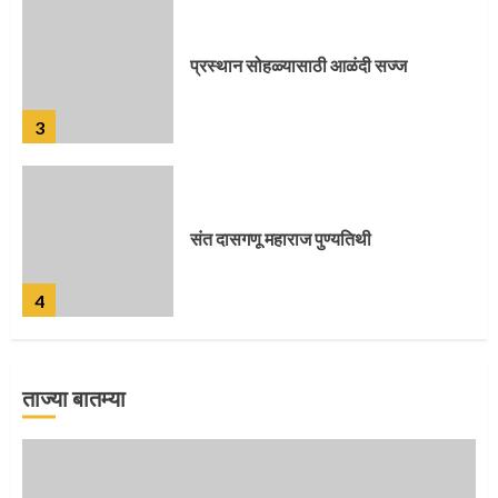
संत दासगणू महाराज पुण्यतिथी
4
जवानाला मिळाला महापूजेचा मान
5
ताज्या बातम्या
‘तुकाराम तुकाराम’ गजरी दुमदुमली देहूनगरी
1