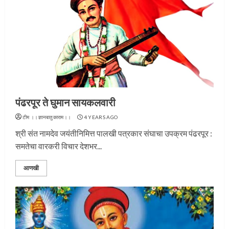
पंढरपूर ते घुमान सायकलवारी
टीम ।।ज्ञानबातुकाराम।।
4 YEARS AGO
श्री संत नामदेव जयंतीनिमित्त पालखी पत्रकार संघाचा उपक्रम पंढरपूर :
समतेचा वारकरी विचार देशभर...
आणखी