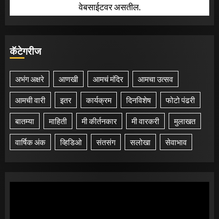
वेबसाईटवर असतील.
कॅटेगरीज
अभंग अक्षरे
आणखी
आमचं मंदिर
आमचा उत्सव
आमची वारी
इतर
कार्यक्रम
दिनविशेष
फोटो पंढरी
बातम्या
माहिती
मी कीर्तनकार
मी वारकरी
मुलाखत
वार्षिक अंक
व्हिडिओ
संतसंग
सलोखा
सेवाभाव