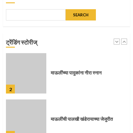
SEARCH
माऊलींच्या पादुकांना नीरा स्नान
ट्रेंडिंग स्टोरीज्
2
माऊलींची पालखी खंडेरायाच्या जेजुरीत
3
पालखी सोहळ्याने ओलांडला दिवे घाट