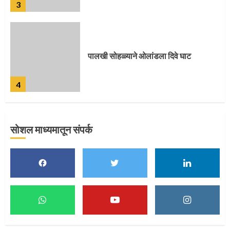
4
पुणेकरांकडून पालख्यांचे उत्साही स्वागत
5
सोशल माध्यमातून संपर्क
मुख्यमंत्र्यांच्या हस्ते विठ्ठलाची महापूजा
1
माऊलींच्या पादुकांना नीरा स्नान