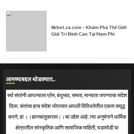
8kbet.za.com – Khám Phá Thế Giới
Giải Trí Đỉnh Cao Tại Nam Phi
आमच्याबद्दल थोडक्यात..
सर्व संतांनी आपल्याला प्रेम, बंधुभाव, समता, मानवता जपण्याचा संदेश
दिला. संतांचा हाच संदेश जोपासत आपली विविधतेतील एकता समृद्ध
करणे, हा ।।ज्ञानबातुकाराम।।चा उद्देश आहे. त्या अनुषंगाने धार्मिक
क्षेत्रातील सांस्कृतिक आणि सामाजिक माहिती, घडामोडी या