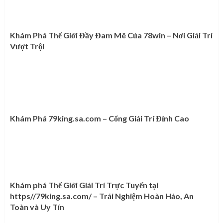
Khám Phá Thế Giới Đầy Đam Mê Của 78win – Nơi Giải Trí
Vượt Trội
Khám Phá 79king.sa.com – Cổng Giải Trí Đỉnh Cao
Khám phá Thế Giới Giải Trí Trực Tuyến tại
https//79king.sa.com/ – Trải Nghiệm Hoàn Hảo, An
Toàn và Uy Tín