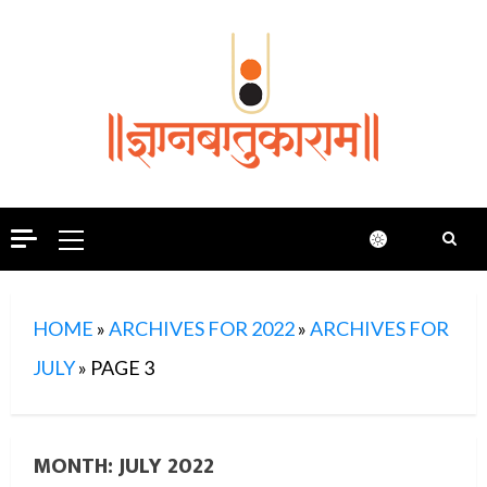
Skip
to
content
Primary
Menu
HOME
»
ARCHIVES FOR 2022
»
ARCHIVES FOR
JULY
»
PAGE 3
MONTH:
JULY 2022