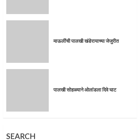
पालखी सोहळ्याने ओलांडला दिवे घाट
4
माऊलींची पालखी खंडेरायाच्या जेजुरीत
पुणेकरांकडून पालख्यांचे उत्साही स्वागत
5
पालखी सोहळ्याने ओलांडला दिवे घाट
मुख्यमंत्र्यांच्या हस्ते विठ्ठलाची महापूजा
SEARCH
1