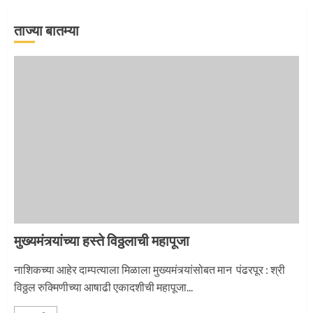
2
ताज्या बातम्या
माऊलींची पालखी खंडेरायाच्या जेजुरीत
3
मुख्यमंत्र्यांच्या हस्ते विठ्ठलाची महापूजा
नाशिकच्या आहेर दाम्पत्याला मिळाला मुख्यमंत्र्यांसोबत मान पंढरपूर : श्री
विठ्ठल रुक्मिणीच्या आषाढी एकादशीची महापूजा...