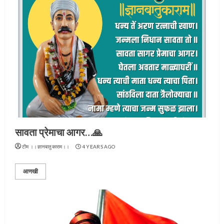
सावता प्रेमाचा आगर…🙏
टीम ।।ज्ञानबातुकाराम।।
4 YEARS AGO
आणखी