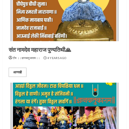
संत नामदेव महाराज पुण्यतिथी🙏
टीम ।।ज्ञानबातुकाराम।।
4 YEARS AGO
आणखी