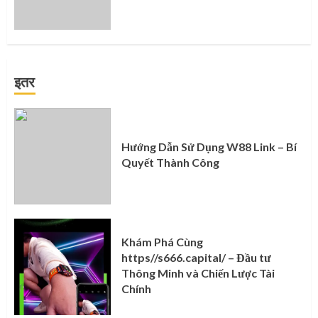
इतर
Hướng Dẫn Sử Dụng W88 Link – Bí
Quyết Thành Công
Khám Phá Cùng
https//s666.capital/ – Đầu tư
Thông Minh và Chiến Lược Tài
Chính