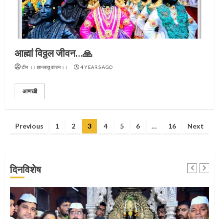
प्रस्थान सोहळ्यासाठी आळंदी सज्ज
3
आह्मां विठ्ठल जीवन…🙏
टीम ।।ज्ञानबातुकाराम।।
4 YEARS AGO
संत दासगणू महाराज पुण्यतिथी
आणखी
4
Posts
Previous
1
2
3
4
5
6
…
16
Next
pagination
जवानाला मिळाला महापूजेचा मान
दिनविशेष
5