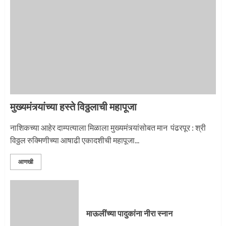
नगरच्या काळे दाम्पत्याला महापूजेचा मान
2
मुख्यमंत्र्यांच्या हस्ते विठ्ठलाची महापूजा
प्रस्थान सोहळ्यासाठी आळंदी सज्ज
नाशिकच्या आहेर दाम्पत्याला मिळाला मुख्यमंत्र्यांसोबत मान पंढरपूर : श्री
विठ्ठल रुक्मिणीच्या आषाढी एकादशीची महापूजा...
3
आणखी
माऊलींची पालखी खंडेरायाच्या जेजुरीत
3
माऊलींच्या पादुकांना नीरा स्नान