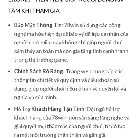
TÂM KHI THAM GIA.
Bảo Mật Thông Tin
: 78win sử dụng các công
nghệ mã hóa hiện đại để bảo vệ dữ liệu cá nhân của
người chơi. Điều này không chỉ giúp người chơi
cảm thấy an toàn mà còn gia tăng tính cạnh tranh
trong thị trường game.
Chính Sách Rõ Ràng
: Trang web cung cấp các
thông tin chi tiết về quy định và điều khoản sử
dụng, giúp người chơi hiểu rõ hơn về quyền lợi và
nghĩa vụ của mình.
Hỗ Trợ Khách Hàng Tận Tình
: Đội ngũ hỗ trợ
khách hàng của 78win luôn sẵn sàng lắng nghe và
giải quyết mọi thắc mắc của người chơi, từ đó tạo
ra một môi trường thân thiện và gần gũi.