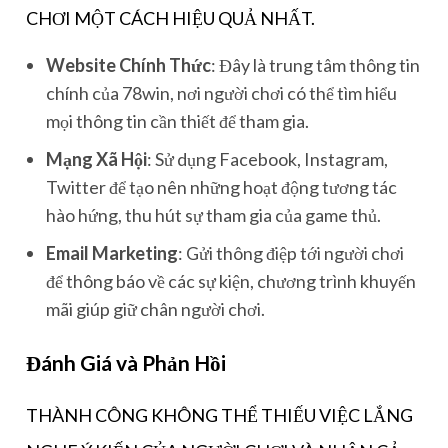
CHƠI MỘT CÁCH HIỆU QUẢ NHẤT.
Website Chính Thức
: Đây là trung tâm thông tin
chính của 78win, nơi người chơi có thể tìm hiểu
mọi thông tin cần thiết để tham gia.
Mạng Xã Hội
: Sử dụng Facebook, Instagram,
Twitter để tạo nên những hoạt động tương tác
hào hứng, thu hút sự tham gia của game thủ.
Email Marketing
: Gửi thông điệp tới người chơi
để thông báo về các sự kiện, chương trình khuyến
mãi giúp giữ chân người chơi.
Đánh Giá và Phản Hồi
THÀNH CÔNG KHÔNG THỂ THIẾU VIỆC LẮNG