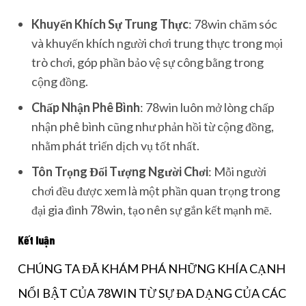
Khuyến Khích Sự Trung Thực
: 78win chăm sóc
và khuyến khích người chơi trung thực trong mọi
trò chơi, góp phần bảo vệ sự công bằng trong
cộng đồng.
Chấp Nhận Phê Bình
: 78win luôn mở lòng chấp
nhận phê bình cũng như phản hồi từ cộng đồng,
nhằm phát triển dịch vụ tốt nhất.
Tôn Trọng Đối Tượng Người Chơi
: Mỗi người
chơi đều được xem là một phần quan trọng trong
đại gia đình 78win, tạo nên sự gắn kết mạnh mẽ.
Kết luận
CHÚNG TA ĐÃ KHÁM PHÁ NHỮNG KHÍA CẠNH
NỔI BẬT CỦA 78WIN TỪ SỰ ĐA DẠNG CỦA CÁC