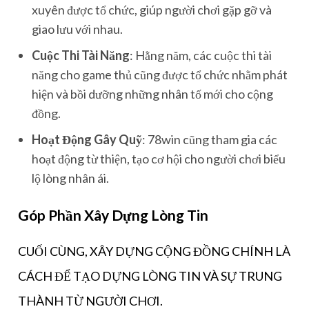
xuyên được tổ chức, giúp người chơi gặp gỡ và
giao lưu với nhau.
Cuộc Thi Tài Năng
: Hằng năm, các cuộc thi tài
năng cho game thủ cũng được tổ chức nhằm phát
hiện và bồi dưỡng những nhân tố mới cho cộng
đồng.
Hoạt Động Gây Quỹ
: 78win cũng tham gia các
hoạt động từ thiện, tạo cơ hội cho người chơi biểu
lộ lòng nhân ái.
Góp Phần Xây Dựng Lòng Tin
CUỐI CÙNG, XÂY DỰNG CỘNG ĐỒNG CHÍNH LÀ
CÁCH ĐỂ TẠO DỰNG LÒNG TIN VÀ SỰ TRUNG
THÀNH TỪ NGƯỜI CHƠI.