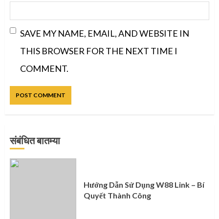
SAVE MY NAME, EMAIL, AND WEBSITE IN
THIS BROWSER FOR THE NEXT TIME I
COMMENT.
संबंधित बातम्या
Hướng Dẫn Sử Dụng W88 Link – Bí
Quyết Thành Công