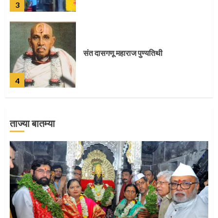
3
संत दासगणू महाराज पुण्यतिथी
4
ताज्या बातम्या
जवानाला मिळाला महापूजेचा मान
5
‘तुकाराम तुकाराम’ गजरी दुमदुमली देहूनगरी