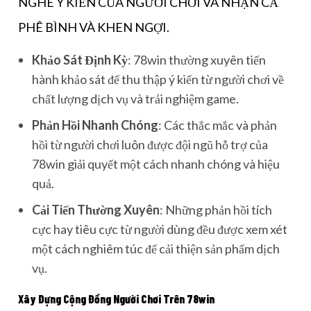
NGHE Ý KIẾN CỦA NGƯỜI CHƠI VÀ NHẬN CẢ
PHÊ BÌNH VÀ KHEN NGỢI.
Khảo Sát Định Kỳ
: 78win thường xuyên tiến
hành khảo sát để thu thập ý kiến từ người chơi về
chất lượng dịch vụ và trải nghiệm game.
Phản Hồi Nhanh Chóng
: Các thắc mắc và phản
hồi từ người chơi luôn được đội ngũ hỗ trợ của
78win giải quyết một cách nhanh chóng và hiệu
quả.
Cải Tiến Thường Xuyên
: Những phản hồi tích
cực hay tiêu cực từ người dùng đều được xem xét
một cách nghiêm túc để cải thiện sản phẩm dịch
vụ.
Xây Dựng Cộng Đồng Người Chơi Trên 78win