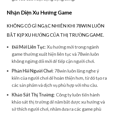
Nhận Diện Xu Hướng Game
KHÔNG CÓ GÌ NGẠC NHIÊN KHI 78WIN LUÔN
BẮT KỊP XU HƯỚNG CỦA THỊ TRƯỜNG GAME.
Đổi Mới Liên Tục
: Xu hướng mới trong ngành
game thường xuất hiện liên tục và 78win luôn
không ngừng đổi mới để tiếp cận người chơi.
Phản Hồi Người Chơi
: 78win luôn lắng nghe ý
kiến của người chơi để hoàn thiện hơn, từ đó tạo ra
các sản phẩm và dịch vụ phù hợp với nhu cầu.
Khảo Sát Thị Trường
: Công ty luôn tiến hành
khảo sát thị trường để nắm bắt được xu hướng và
sở thích người chơi, nhằm đưa ra các game phù