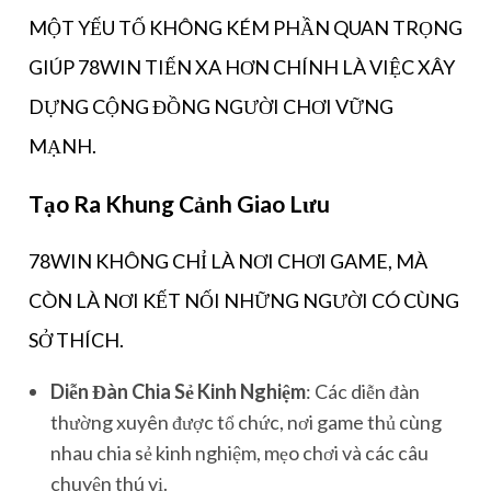
MỘT YẾU TỐ KHÔNG KÉM PHẦN QUAN TRỌNG
GIÚP 78WIN TIẾN XA HƠN CHÍNH LÀ VIỆC XÂY
DỰNG CỘNG ĐỒNG NGƯỜI CHƠI VỮNG
MẠNH.
Tạo Ra Khung Cảnh Giao Lưu
78WIN KHÔNG CHỈ LÀ NƠI CHƠI GAME, MÀ
CÒN LÀ NƠI KẾT NỐI NHỮNG NGƯỜI CÓ CÙNG
SỞ THÍCH.
Diễn Đàn Chia Sẻ Kinh Nghiệm
: Các diễn đàn
thường xuyên được tổ chức, nơi game thủ cùng
nhau chia sẻ kinh nghiệm, mẹo chơi và các câu
chuyện thú vị.