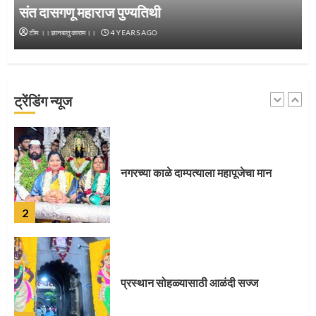
जवानाला मिळाला महापूजेचा मान
टीम ।।ज्ञानबातुकाराम।।
4 YEARS AGO
‘तुकाराम तुकाराम’ गजरी दुमदुमली देहूनगरी
ट्रेंडिंग न्यूज
1
नगरच्या काळे दाम्पत्याला महापूजेचा मान
2
प्रस्थान सोहळ्यासाठी आळंदी सज्ज