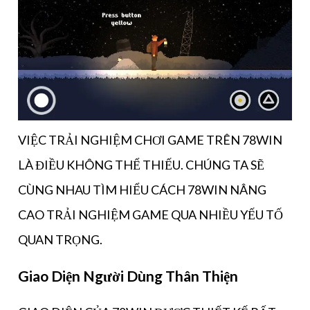
VIỆC TRẢI NGHIỆM CHƠI GAME TRÊN 78WIN
LÀ ĐIỀU KHÔNG THỂ THIẾU. CHÚNG TA SẼ
CÙNG NHAU TÌM HIỂU CÁCH 78WIN NÂNG
CAO TRẢI NGHIỆM GAME QUA NHIỀU YẾU TỐ
QUAN TRỌNG.
Giao Diện Người Dùng Thân Thiện