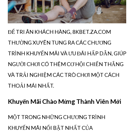
ĐỂ TRI ÂN KHÁCH HÀNG, 8KBET.ZA.COM
THƯỜNG XUYÊN TUNG RA CÁC CHƯƠNG
TRÌNH KHUYẾN MÃI VÀ ƯU ĐÃI HẤP DẪN, GIÚP
NGƯỜI CHƠI CÓ THÊM CƠ HỘI CHIẾN THẮNG
VÀ TRẢI NGHIỆM CÁC TRÒ CHƠI MỘT CÁCH
THOẢI MÁI NHẤT.
Khuyến Mãi Chào Mừng Thành Viên Mới
MỘT TRONG NHỮNG CHƯƠNG TRÌNH
KHUYẾN MÃI NỔI BẬT NHẤT CỦA