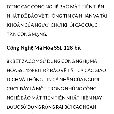
DỤNG CÁC CÔNG NGHỆ BẢO MẬT TIÊN TIẾN
NHẤT ĐỂ BẢO VỆ THÔNG TIN CÁ NHÂN VÀ TÀI
KHOẢN CỦA NGƯỜI CHƠI KHỎI CÁC CUỘC
TẤN CÔNG MẠNG.
Công Nghệ Mã Hóa SSL 128-bit
8KBET.ZA.COM SỬ DỤNG CÔNG NGHỆ MÃ
HÓA SSL 128-BIT ĐỂ BẢO VỆ TẤT CẢ CÁC GIAO
DỊCH VÀ THÔNG TIN CÁ NHÂN CỦA NGƯỜI
CHƠI. ĐÂY LÀ MỘT TRONG NHỮNG CÔNG
NGHỆ BẢO MẬT TIÊN TIẾN NHẤT HIỆN NAY,
ĐƯỢC SỬ DỤNG RỘNG RÃI BỞI CÁC NGÂN