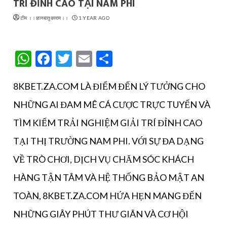
TRÍ ĐỈNH CAO TẠI NAM PHI
टीम ।।ज्ञानबातुकाराम।।
1 YEAR AGO
WhatsApp
Facebook
Twitter
Email
Share
8KBET.ZA.COM LÀ ĐIỂM ĐẾN LÝ TƯỞNG CHO
NHỮNG AI ĐAM MÊ CÁ CƯỢC TRỰC TUYẾN VÀ
TÌM KIẾM TRẢI NGHIỆM GIẢI TRÍ ĐỈNH CAO
TẠI THỊ TRƯỜNG NAM PHI. VỚI SỰ ĐA DẠNG
VỀ TRÒ CHƠI, DỊCH VỤ CHĂM SÓC KHÁCH
HÀNG TẬN TÂM VÀ HỆ THỐNG BẢO MẬT AN
TOÀN, 8KBET.ZA.COM HỨA HẸN MANG ĐẾN
NHỮNG GIÂY PHÚT THƯ GIÃN VÀ CƠ HỘI