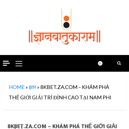
Skip
to
content
Primary
Menu
HOME
»
इतर
»
8KBET.ZA.COM – KHÁM PHÁ
THẾ GIỚI GIẢI TRÍ ĐỈNH CAO TẠI NAM PHI
8KBET.ZA.COM – KHÁM PHÁ THẾ GIỚI GIẢI