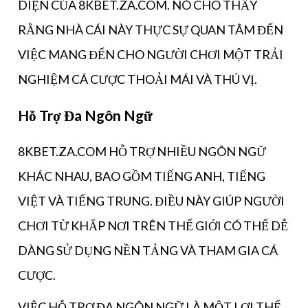
DIỆN CỦA 8KBET.ZA.COM. NÓ CHO THẤY
RẰNG NHÀ CÁI NÀY THỰC SỰ QUAN TÂM ĐẾN
VIỆC MANG ĐẾN CHO NGƯỜI CHƠI MỘT TRẢI
NGHIỆM CÁ CƯỢC THOẢI MÁI VÀ THÚ VỊ.
Hỗ Trợ Đa Ngôn Ngữ
8KBET.ZA.COM HỖ TRỢ NHIỀU NGÔN NGỮ
KHÁC NHAU, BAO GỒM TIẾNG ANH, TIẾNG
VIỆT VÀ TIẾNG TRUNG. ĐIỀU NÀY GIÚP NGƯỜI
CHƠI TỪ KHẮP NƠI TRÊN THẾ GIỚI CÓ THỂ DỄ
DÀNG SỬ DỤNG NỀN TẢNG VÀ THAM GIA CÁ
CƯỢC.
VIỆC HỖ TRỢ ĐA NGÔN NGỮ LÀ MỘT LỢI THẾ