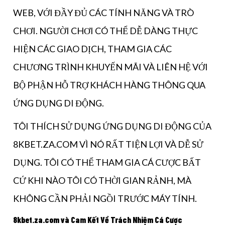
WEB, VỚI ĐẦY ĐỦ CÁC TÍNH NĂNG VÀ TRÒ
CHƠI. NGƯỜI CHƠI CÓ THỂ DỄ DÀNG THỰC
HIỆN CÁC GIAO DỊCH, THAM GIA CÁC
CHƯƠNG TRÌNH KHUYẾN MÃI VÀ LIÊN HỆ VỚI
BỘ PHẬN HỖ TRỢ KHÁCH HÀNG THÔNG QUA
ỨNG DỤNG DI ĐỘNG.
TÔI THÍCH SỬ DỤNG ỨNG DỤNG DI ĐỘNG CỦA
8KBET.ZA.COM VÌ NÓ RẤT TIỆN LỢI VÀ DỄ SỬ
DỤNG. TÔI CÓ THỂ THAM GIA CÁ CƯỢC BẤT
CỨ KHI NÀO TÔI CÓ THỜI GIAN RẢNH, MÀ
KHÔNG CẦN PHẢI NGỒI TRƯỚC MÁY TÍNH.
8kbet.za.com và Cam Kết Về Trách Nhiệm Cá Cược