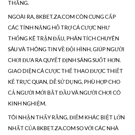
THẮNG.
NGOÀI RA, 8KBET.ZA.COM CÒN CUNG CẤP
CÁC TÍNH NĂNG HỖ TRỢ CÁ CƯỢC NHƯ
THỐNG KÊ TRẬN ĐẤU, PHÂN TÍCH CHUYÊN
SÂU VÀ THÔNG TIN VỀ ĐỘI HÌNH, GIÚP NGƯỜI
CHƠI ĐƯA RA QUYẾT ĐỊNH SÁNG SUỐT HƠN.
GIAO DIỆN CÁ CƯỢC THỂ THAO ĐƯỢC THIẾT
KẾ TRỰC QUAN, DỄ SỬ DỤNG, PHÙ HỢP CHO
CẢ NGƯỜI MỚI BẮT ĐẦU VÀ NGƯỜI CHƠI CÓ
KINH NGHIỆM.
TÔI NHẬN THẤY RẰNG, ĐIỂM KHÁC BIỆT LỚN
NHẤT CỦA 8KBET.ZA.COM SO VỚI CÁC NHÀ