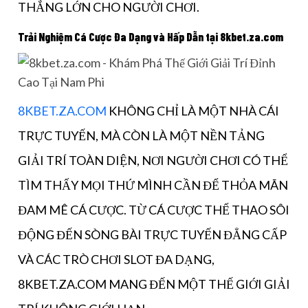
THẮNG LỚN CHO NGƯỜI CHƠI.
Trải Nghiệm Cá Cược Đa Dạng và Hấp Dẫn tại 8kbet.za.com
8KBET.ZA.COM
KHÔNG CHỈ LÀ MỘT NHÀ CÁI
TRỰC TUYẾN, MÀ CÒN LÀ MỘT NỀN TẢNG
GIẢI TRÍ TOÀN DIỆN, NƠI NGƯỜI CHƠI CÓ THỂ
TÌM THẤY MỌI THỨ MÌNH CẦN ĐỂ THỎA MÃN
ĐAM MÊ CÁ CƯỢC. TỪ CÁ CƯỢC THỂ THAO SÔI
ĐỘNG ĐẾN SÒNG BÀI TRỰC TUYẾN ĐẲNG CẤP
VÀ CÁC TRÒ CHƠI SLOT ĐA DẠNG,
8KBET.ZA.COM MANG ĐẾN MỘT THẾ GIỚI GIẢI