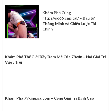
Khám Phá Cùng
https//s666.capital/ – Đầu tư
Thông Minh và Chiến Lược Tài
Chính
Khám Phá Thế Giới Đầy Đam Mê Của 78win – Nơi Giải Trí
Vượt Trội
Khám Phá 79king.sa.com – Cổng Giải Trí Đỉnh Cao