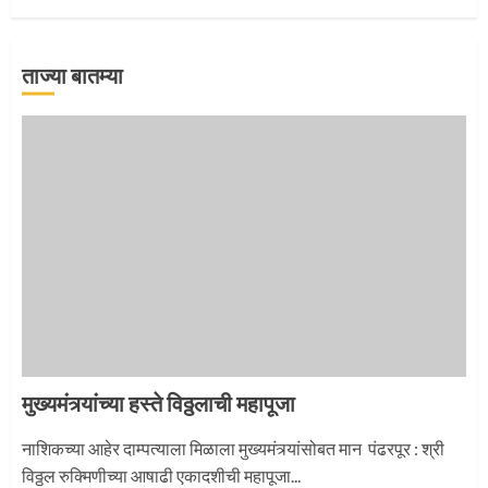
ताज्या बातम्या
‘तुकाराम तुकाराम’ गजरी दुमदुमली देहूनगरी
1
नगरच्या काळे दाम्पत्याला महापूजेचा मान
2
मुख्यमंत्र्यांच्या हस्ते विठ्ठलाची महापूजा
प्रस्थान सोहळ्यासाठी आळंदी सज्ज
नाशिकच्या आहेर दाम्पत्याला मिळाला मुख्यमंत्र्यांसोबत मान पंढरपूर : श्री
विठ्ठल रुक्मिणीच्या आषाढी एकादशीची महापूजा...