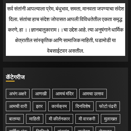
सर्व संतांनी आपल्याला प्रेम, बंधुभाव, समता, मानवता जपण्याचा संदेश
दिला. संतांचा हाच संदेश जोपासत आपली विविधतेतील एकता समृद्ध
करणे, हा ।।ज्ञानबातुकाराम।।चा उद्देश आहे. त्या अनुषंगाने धार्मिक
क्षेत्रातील सांस्कृतिक आणि सामाजिक माहिती, घडामोडी या
वेबसाईटवर असतील.
कॅटेगरीज
अभंग अक्षरे
आणखी
आमचं मंदिर
आमचा उत्सव
आमची वारी
इतर
कार्यक्रम
दिनविशेष
फोटो पंढरी
बातम्या
माहिती
मी कीर्तनकार
मी वारकरी
मुलाखत