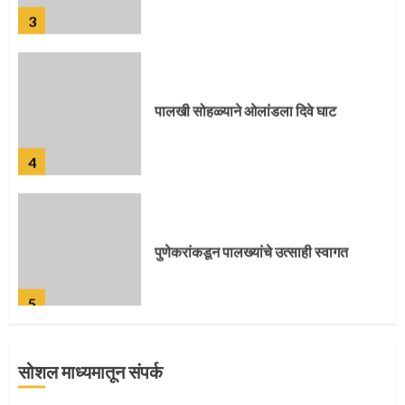
3
पालखी सोहळ्याने ओलांडला दिवे घाट
4
पुणेकरांकडून पालख्यांचे उत्साही स्वागत
5
सोशल माध्यमातून संपर्क
मुख्यमंत्र्यांच्या हस्ते विठ्ठलाची महापूजा