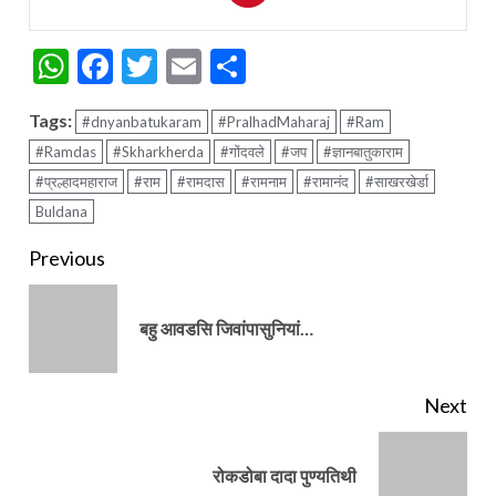
WhatsApp
Facebook
Twitter
Email
Share
Tags:
#dnyanbatukaram
#PralhadMaharaj
#Ram
#Ramdas
#Skharkherda
#गोंदवले
#जप
#ज्ञानबातुकाराम
#प्रल्हादमहाराज
#राम
#रामदास
#रामनाम
#रामानंद
#साखरखेर्डा
Buldana
Continue
Previous
Reading
Pre
बहु आवडसि जिवांपासुनियां…
pos
Next
Next
रोकडोबा दादा पुण्यतिथी