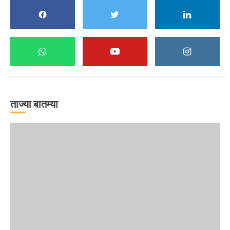
1
माऊलींच्या पादुकांना नीरा स्नान
2
ताज्या बातम्या
माऊलींची पालखी खंडेरायाच्या जेजुरीत
3