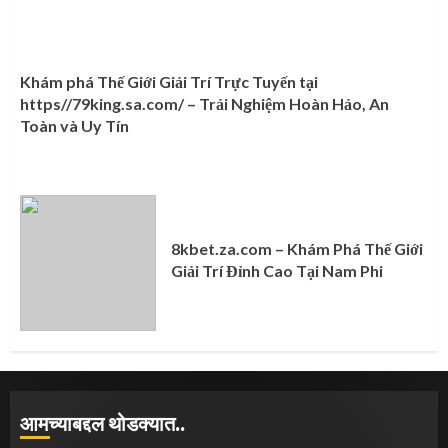
Khám phá Thế Giới Giải Trí Trực Tuyến tại
https//79king.sa.com/ – Trải Nghiệm Hoàn Hảo, An
Toàn và Uy Tín
8kbet.za.com – Khám Phá Thế Giới
Giải Trí Đỉnh Cao Tại Nam Phi
आमच्याबद्दल थोडक्यात..