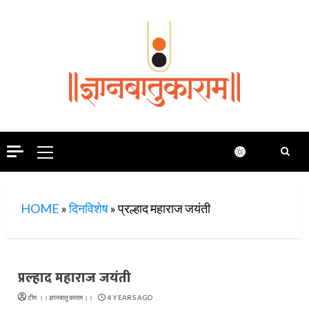
Skip
to
content
Primary
Menu
HOME
»
दिनविशेष
»
प्रल्हाद महाराज जयंती
प्रल्हाद महाराज जयंती
टीम ।।ज्ञानबातुकाराम।।
4 YEARS AGO