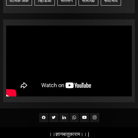
वार्षिक अंक
व्हिडिओ
संतसंग
सलोखा
सेवाभाव
Facebook
Twitter
Linkedin
whatsapp
Youtube
Instagram
।।ज्ञानबातुकाराम।।
|