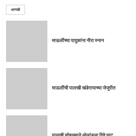
3
आणखी
माऊलींची पालखी खंडेरायाच्या जेजुरीत
3
माऊलींच्या पादुकांना नीरा स्नान
पालखी सोहळ्याने ओलांडला दिवे घाट
4
माऊलींची पालखी खंडेरायाच्या जेजुरीत
पुणेकरांकडून पालख्यांचे उत्साही स्वागत
5
पालखी सोहळ्याने ओलांडला दिवे घाट