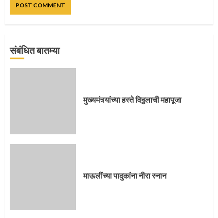
संबंधित बातम्या
प्रस्थान सोहळ्यासाठी आळंदी सज्ज
मुख्यमंत्र्यांच्या हस्ते विठ्ठलाची महापूजा
3
संत दासगणू महाराज पुण्यतिथी
माऊलींच्या पादुकांना नीरा स्नान
4