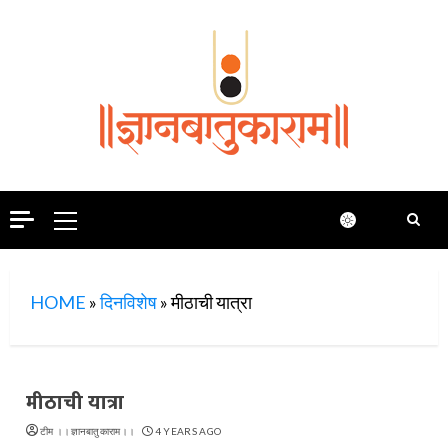
Skip
to
content
Primary
Menu
HOME
»
दिनविशेष
»
मीठाची यात्रा
मीठाची यात्रा
टीम ।।ज्ञानबातुकाराम।।
4 YEARS AGO