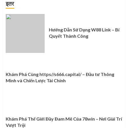
इतर
Hướng Dẫn Sử Dụng W88 Link – Bí
Quyết Thành Công
Khám Phá Cùng https//s666.capital/ – Đầu tư Thông
Minh và Chiến Lược Tài Chính
Khám Phá Thế Giới Đầy Đam Mê Của 78win – Nơi Giải Trí
Vượt Trội