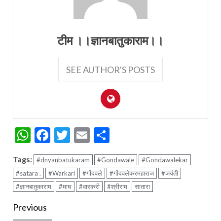
टीम ।।ज्ञानबातुकाराम।।
SEE AUTHOR'S POSTS
WhatsApp
Facebook
Twitter
Email
Share
Tags:
#dnyanbatukaram
#Gondawale
#Gondawalekar
#satara .
#Warkari
#गोंदवले
#गोंदवलेकरमहाराज
#जयंती
#ज्ञानबातुकाराम
#माघ
#वारकरी
#श्रीराम
सातारा
Continue
Previous
Reading