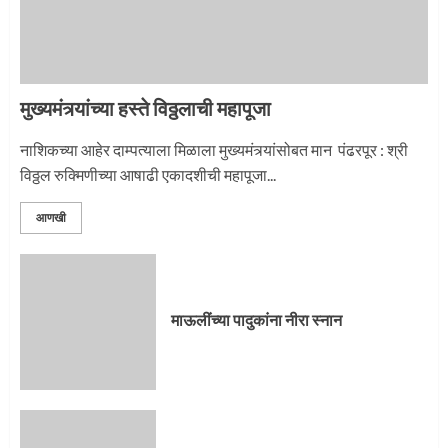
2
मुख्यमंत्र्यांच्या हस्ते विठ्ठलाची महापूजा
प्रस्थान सोहळ्यासाठी आळंदी सज्ज
नाशिकच्या आहेर दाम्पत्याला मिळाला मुख्यमंत्र्यांसोबत मान पंढरपूर : श्री
विठ्ठल रुक्मिणीच्या आषाढी एकादशीची महापूजा...
3
आणखी
माऊलींची पालखी खंडेरायाच्या जेजुरीत
3
माऊलींच्या पादुकांना नीरा स्नान
पालखी सोहळ्याने ओलांडला दिवे घाट