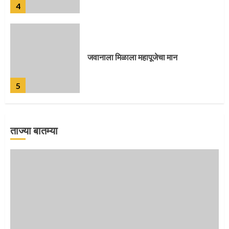
4
जवानाला मिळाला महापूजेचा मान
5
ताज्या बातम्या
‘तुकाराम तुकाराम’ गजरी दुमदुमली देहूनगरी
1
नगरच्या काळे दाम्पत्याला महापूजेचा मान