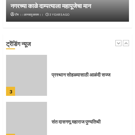
नगरच्या काळे दाम्पत्याला महापूजेचा मान
टीम ।।ज्ञानबातुकाराम।।
3 YEARS AGO
नगरच्या काळे दाम्पत्याला महापूजेचा मान
ट्रेंडिंग न्यूज
2
प्रस्थान सोहळ्यासाठी आळंदी सज्ज
3
संत दासगणू महाराज पुण्यतिथी