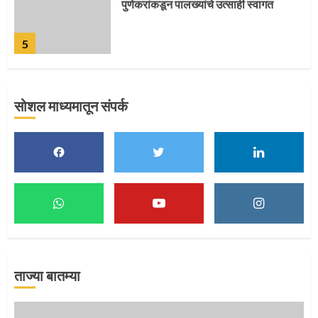
पुणेकरांकडून पालख्यांचे उत्साही स्वागत
5
सोशल माध्यमातून संपर्क
मुख्यमंत्र्यांच्या हस्ते विठ्ठलाची महापूजा
1
माऊलींच्या पादुकांना नीरा स्नान
2
ताज्या बातम्या