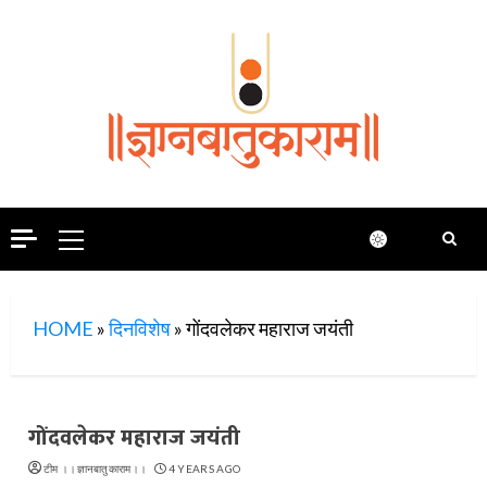
Skip
to
content
Primary
Menu
HOME
»
दिनविशेष
»
गोंदवलेकर महाराज जयंती
गोंदवलेकर महाराज जयंती
टीम ।।ज्ञानबातुकाराम।।
4 YEARS AGO