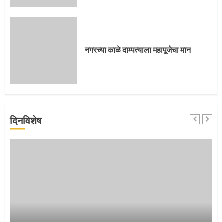
संत दासगणू महाराज पुण्यतिथी
नगरच्या काळे दाम्पत्याला महापूजेचा मान
4
जवानाला मिळाला महापूजेचा मान
दिनविशेष
5
‘तुकाराम तुकाराम’ गजरी दुमदुमली देहूनगरी
1