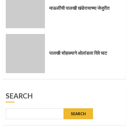
4
माऊलींची पालखी खंडेरायाच्या जेजुरीत
पुणेकरांकडून पालख्यांचे उत्साही स्वागत
5
पालखी सोहळ्याने ओलांडला दिवे घाट
मुख्यमंत्र्यांच्या हस्ते विठ्ठलाची महापूजा
SEARCH
1
SEARCH
माऊलींच्या पादुकांना नीरा स्नान