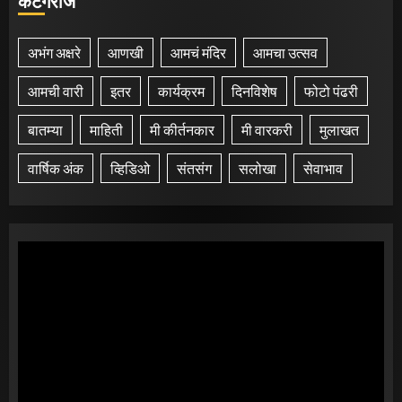
कॅटेगरीज
अभंग अक्षरे
आणखी
आमचं मंदिर
आमचा उत्सव
आमची वारी
इतर
कार्यक्रम
दिनविशेष
फोटो पंढरी
बातम्या
माहिती
मी कीर्तनकार
मी वारकरी
मुलाखत
वार्षिक अंक
व्हिडिओ
संतसंग
सलोखा
सेवाभाव