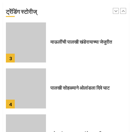
ट्रेंडिंग स्टोरीज्
2
माऊलींची पालखी खंडेरायाच्या जेजुरीत
3
पालखी सोहळ्याने ओलांडला दिवे घाट
4