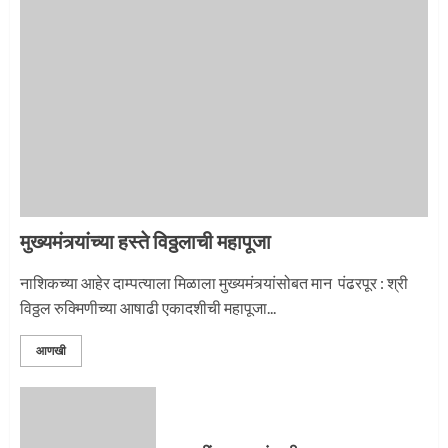
माऊलींची पालखी खंडेरायाच्या जेजुरीत
3
मुख्यमंत्र्यांच्या हस्ते विठ्ठलाची महापूजा
नाशिकच्या आहेर दाम्पत्याला मिळाला मुख्यमंत्र्यांसोबत मान पंढरपूर : श्री
विठ्ठल रुक्मिणीच्या आषाढी एकादशीची महापूजा...
आणखी