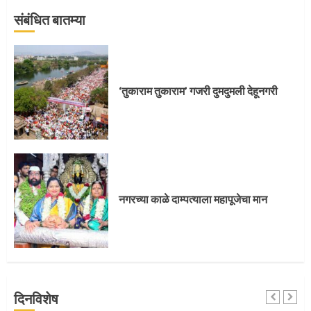
संबंधित बातम्या
‘तुकाराम तुकाराम’ गजरी दुमदुमली देहूनगरी
प्रस्थान सोहळ्यासाठी आळंदी सज्ज
नगरच्या काळे दाम्पत्याला महापूजेचा मान
3
संत दासगणू महाराज पुण्यतिथी
दिनविशेष