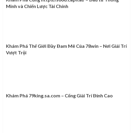
Minh và Chiến Lược Tài Chính
Khám Phá Thế Giới Đầy Đam Mê Của 78win – Nơi Giải Trí
Vượt Trội
Khám Phá 79king.sa.com – Cổng Giải Trí Đỉnh Cao