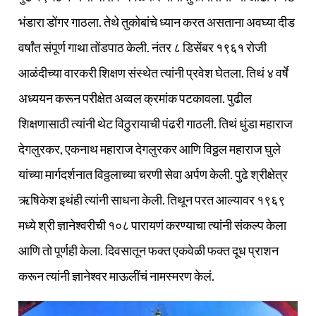
भंडारा डोंगर गाठला. तेथे तुकोबांचे ध्यान करत असताना अवघ्या दीड
वर्षांत संपूर्ण गाथा तोंडपाठ केली. नंतर ८ डिसेंबर १९६१ रोजी
आळंदीच्या वारकरी शिक्षण संस्थेत त्यांनी प्रवेश घेतला. तिथं ४ वर्षे
अध्ययन करून परीक्षेत अव्वल क्रमांक पटकावला. पुढील
शिक्षणासाठी त्यांनी थेट विठुरायाची पंढरी गाठली. तिथं धुंडा महाराज
देगलुरकर, एकनाथ महाराज देगलुरकर आणि विठ्ठल महाराज घुले
यांच्या मार्गदर्शनात विठ्ठलाच्या चरणी सेवा अर्पण केली. पुढे श्रीक्षेत्र
ऋषिकेश इथंही त्यांनी साधना केली. तिथून परत आल्यावर १९६९
मध्ये श्री ज्ञानेश्‍वरीची १०८ पारायणं करण्याचा त्यांनी संकल्प केला
आणि तो पूर्णही केला. दिवसातून फक्‍त एकवेळी फक्‍त दूध प्राशन
करून त्यांनी ज्ञानेश्‍वर माऊलींचं नामस्मरण केलं.