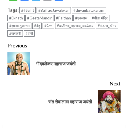
Tags:
##Saint
#BajiraoJawalekar
#dnyanbatukaram
#Eknath
#GeetaMandir
#Paithan
#एकनाथ
#गीता_मंदिर
#ज्ञानबातुकाराम
#देहू
#पैठण
#बाजीराव_महाराज_जवळेकर
#भंडारा_डोंगर
#वारकरी
#वारी
Continue
Previous
Reading
Pre
गोंदवलेकर महाराज जयंती
pos
Next
Next
संत सेवालाल महाराज जयंती
post: