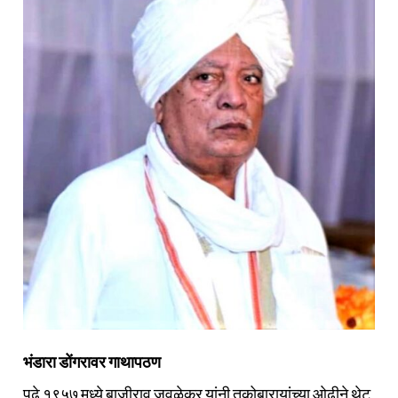
भंडारा डोंगरावर गाथापठण
पुढे १९५७ मध्ये बाजीराव जवळेकर यांनी तुकोबारायांच्या ओढीने थेट