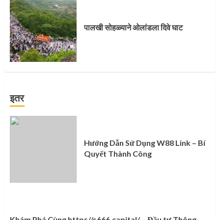
पालखी सोहळ्याने ओलांडला दिवे घाट
इतर
Hướng Dẫn Sử Dụng W88 Link – Bí
Quyết Thành Công
Khám Phá Cùng https//s666.capital/ – Đầu tư Thông