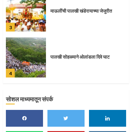
माऊलींची पालखी खंडेरायाच्या जेजुरीत
3
पालखी सोहळ्याने ओलांडला दिवे घाट
4
सोशल माध्यमातून संपर्क
पुणेकरांकडून पालख्यांचे उत्साही स्वागत
5