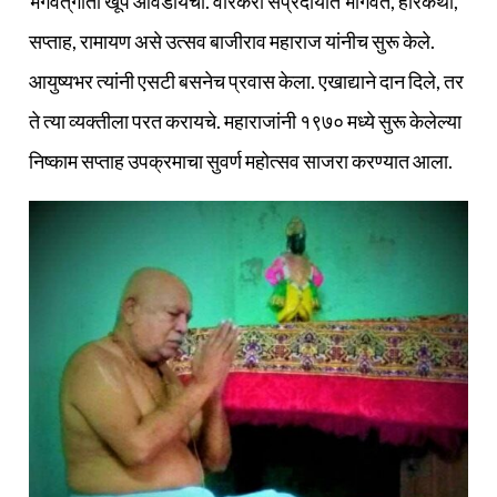
भगवत्‌गीता खूप आवडायची. वारकरी संप्रदायात भागवत, हरिकथा,
सप्ताह, रामायण असे उत्सव बाजीराव महाराज यांनीच सुरू केले.
आयुष्यभर त्यांनी एसटी बसनेच प्रवास केला. एखाद्याने दान दिले, तर
ते त्या व्यक्‍तीला परत करायचे. महाराजांनी १९७० मध्ये सुरू केलेल्या
निष्काम सप्ताह उपक्रमाचा सुवर्ण महोत्सव साजरा करण्यात आला.