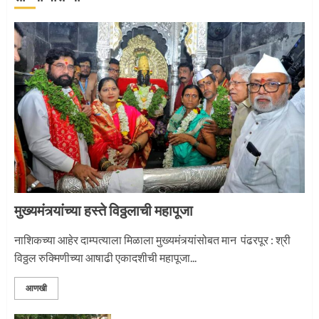
जवानाला मिळाला महापूजेचा मान
5
‘तुकाराम तुकाराम’ गजरी दुमदुमली देहूनगरी
1
मुख्यमंत्र्यांच्या हस्ते विठ्ठलाची महापूजा
नगरच्या काळे दाम्पत्याला महापूजेचा मान
नाशिकच्या आहेर दाम्पत्याला मिळाला मुख्यमंत्र्यांसोबत मान पंढरपूर : श्री
विठ्ठल रुक्मिणीच्या आषाढी एकादशीची महापूजा...
2
आणखी