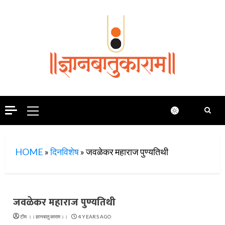
Skip
to
content
Primary
Menu
HOME
»
दिनविशेष
»
जवळेकर महाराज पुण्यतिथी
जवळेकर महाराज पुण्यतिथी
टीम ।।ज्ञानबातुकाराम।।
4 YEARS AGO