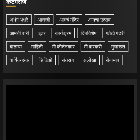
कॅटेगरीज
अभंग अक्षरे
आणखी
आमचं मंदिर
आमचा उत्सव
आमची वारी
इतर
कार्यक्रम
दिनविशेष
फोटो पंढरी
बातम्या
माहिती
मी कीर्तनकार
मी वारकरी
मुलाखत
वार्षिक अंक
व्हिडिओ
संतसंग
सलोखा
सेवाभाव