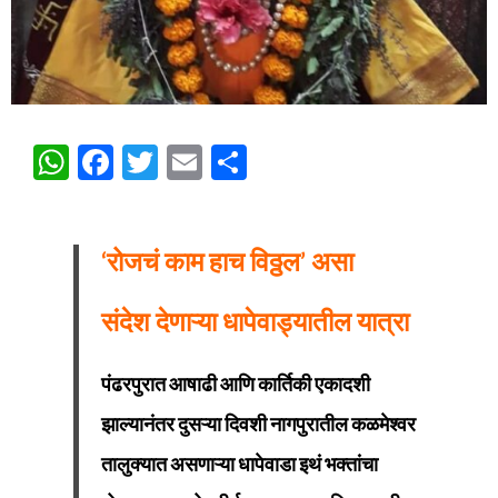
WhatsApp
Facebook
Twitter
Email
Share
‘रोजचं काम हाच विठ्ठल’ असा
संदेश देणाऱ्या धापेवाड्यातील यात्रा
पंढरपुरात आषाढी आणि कार्तिकी एकादशी
झाल्यानंतर दुसऱ्या दिवशी नागपुरातील कळमेश्वर
तालुक्यात असणाऱ्या धापेवाडा इथं भक्तांचा