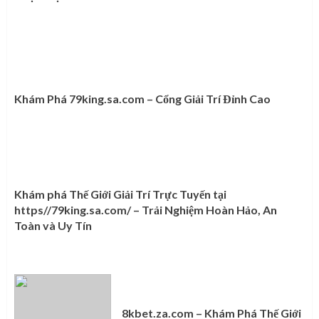
Khám Phá 79king.sa.com – Cổng Giải Trí Đỉnh Cao
Khám phá Thế Giới Giải Trí Trực Tuyến tại
https//79king.sa.com/ – Trải Nghiệm Hoàn Hảo, An
Toàn và Uy Tín
8kbet.za.com – Khám Phá Thế Giới