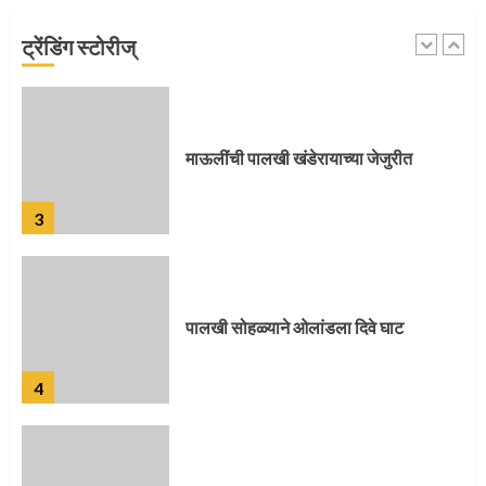
ट्रेंडिंग स्टोरीज्
2
माऊलींची पालखी खंडेरायाच्या जेजुरीत
3
पालखी सोहळ्याने ओलांडला दिवे घाट
4