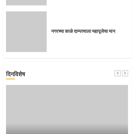
संत दासगणू महाराज पुण्यतिथी
नगरच्या काळे दाम्पत्याला महापूजेचा मान
4
जवानाला मिळाला महापूजेचा मान
दिनविशेष
5
‘तुकाराम तुकाराम’ गजरी दुमदुमली देहूनगरी
1