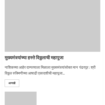
माऊलींची पालखी खंडेरायाच्या जेजुरीत
3
मुख्यमंत्र्यांच्या हस्ते विठ्ठलाची महापूजा
नाशिकच्या आहेर दाम्पत्याला मिळाला मुख्यमंत्र्यांसोबत मान पंढरपूर : श्री
विठ्ठल रुक्मिणीच्या आषाढी एकादशीची महापूजा...
आणखी