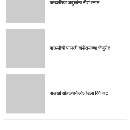
माऊलींच्या पादुकांना नीरा स्नान
माऊलींची पालखी खंडेरायाच्या जेजुरीत
पालखी सोहळ्याने ओलांडला दिवे घाट