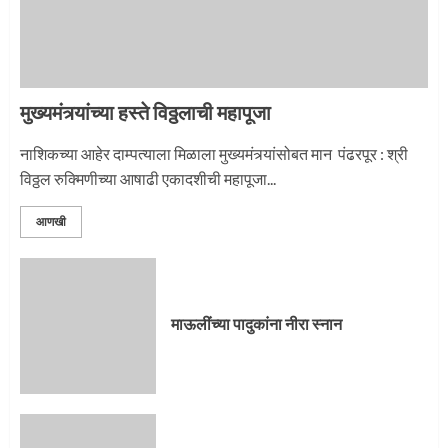
2
मुख्यमंत्र्यांच्या हस्ते विठ्ठलाची महापूजा
प्रस्थान सोहळ्यासाठी आळंदी सज्ज
नाशिकच्या आहेर दाम्पत्याला मिळाला मुख्यमंत्र्यांसोबत मान पंढरपूर : श्री
विठ्ठल रुक्मिणीच्या आषाढी एकादशीची महापूजा...
3
आणखी
माऊलींची पालखी खंडेरायाच्या जेजुरीत
3
माऊलींच्या पादुकांना नीरा स्नान
पालखी सोहळ्याने ओलांडला दिवे घाट