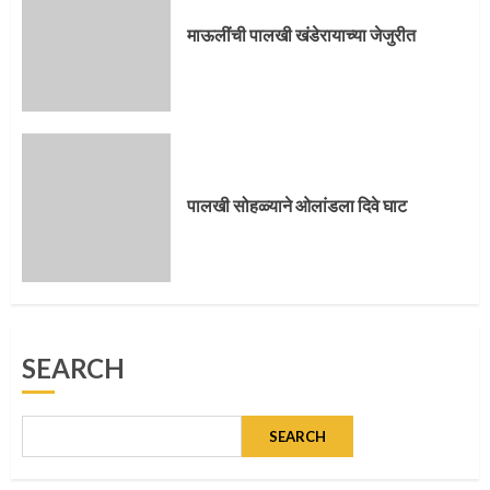
4
माऊलींची पालखी खंडेरायाच्या जेजुरीत
पुणेकरांकडून पालख्यांचे उत्साही स्वागत
5
पालखी सोहळ्याने ओलांडला दिवे घाट
मुख्यमंत्र्यांच्या हस्ते विठ्ठलाची महापूजा
SEARCH
1
SEARCH
माऊलींच्या पादुकांना नीरा स्नान