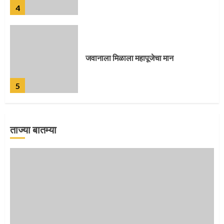
4
जवानाला मिळाला महापूजेचा मान
5
ताज्या बातम्या
‘तुकाराम तुकाराम’ गजरी दुमदुमली देहूनगरी
1
नगरच्या काळे दाम्पत्याला महापूजेचा मान