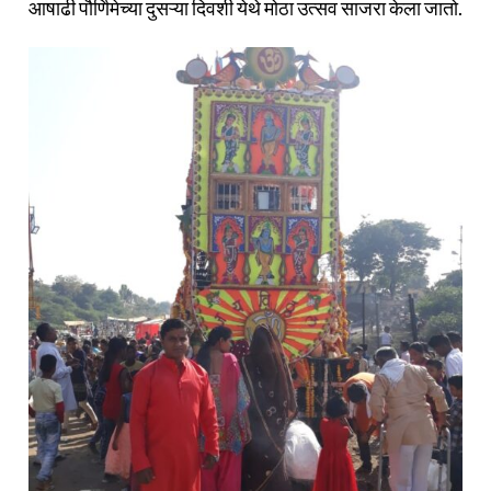
आषाढी पौर्णिमेच्या दुसऱ्या दिवशी येथे मोठा उत्सव साजरा केला जातो.