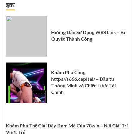
इतर
Hướng Dẫn Sử Dụng W88 Link – Bí
Quyết Thành Công
Khám Phá Cùng
https//s666.capital/ – Đầu tư
Thông Minh và Chiến Lược Tài
Chính
Khám Phá Thế Giới Đầy Đam Mê Của 78win – Nơi Giải Trí
Vượt Trội