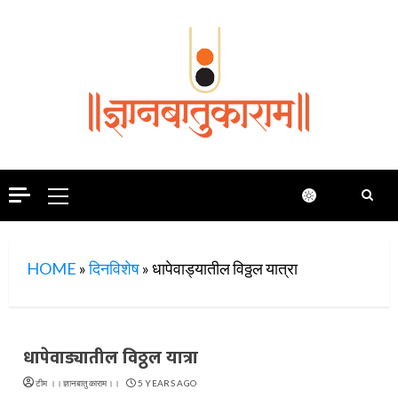
Skip
to
content
Primary
Menu
HOME
»
दिनविशेष
»
धापेवाड्यातील विठ्ठल यात्रा
धापेवाड्यातील विठ्ठल यात्रा
टीम ।।ज्ञानबातुकाराम।।
5 YEARS AGO