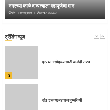
नगरच्या काळे दाम्पत्याला महापूजेचा मान
टीम ।।ज्ञानबातुकाराम।।
3 YEARS AGO
नगरच्या काळे दाम्पत्याला महापूजेचा मान
ट्रेंडिंग न्यूज
2
प्रस्थान सोहळ्यासाठी आळंदी सज्ज
3
संत दासगणू महाराज पुण्यतिथी