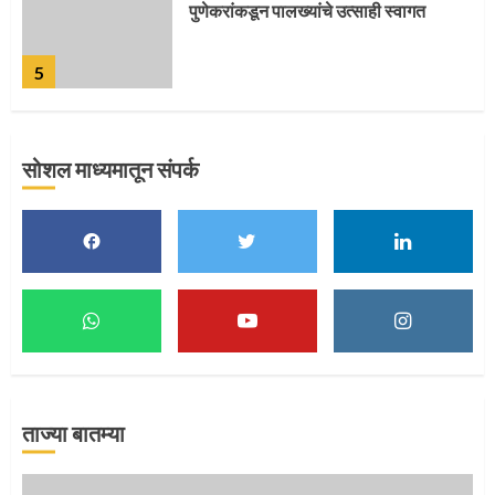
पुणेकरांकडून पालख्यांचे उत्साही स्वागत
5
सोशल माध्यमातून संपर्क
मुख्यमंत्र्यांच्या हस्ते विठ्ठलाची महापूजा
1
माऊलींच्या पादुकांना नीरा स्नान
2
ताज्या बातम्या