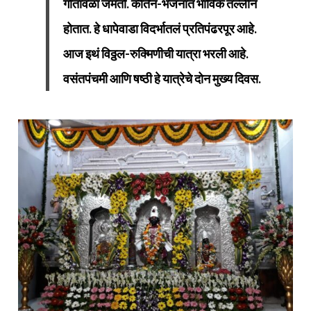
गोतावळा जमतो.
कीर्तन-भजनात भाविक तल्लीन
होतात. हे धापेवाडा विदर्भातलं प्रतिपंढरपूर आहे.
आज इथं विठ्ठल-रुक्मिणीची यात्रा भरली आहे.
वसंतपंचमी आणि षष्ठी हे यात्रेचे दोन मुख्य दिवस.