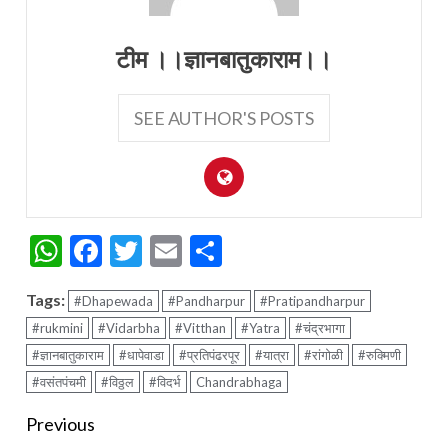
टीम ।।ज्ञानबातुकाराम।।
SEE AUTHOR'S POSTS
WhatsApp
Facebook
Twitter
Email
Share
Tags:
#Dhapewada
#Pandharpur
#Pratipandharpur
#rukmini
#Vidarbha
#Vitthan
#Yatra
#चंद्रभागा
#ज्ञानबातुकाराम
#धापेवाडा
#प्रतिपंढरपूर
#यात्रा
#रांगोळी
#रुक्मिणी
#वसंतपंचमी
#विठ्ठल
#विदर्भ
Chandrabhaga
Continue
Previous
Reading