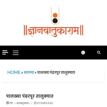
Skip
to
content
Primary
Menu
HOME
»
बातम्या
»
पालख्या पंढरपूर तालुक्यात
पालख्या पंढरपूर तालुक्यात
टीम ।।ज्ञानबातुकाराम।।
4 YEARS AGO