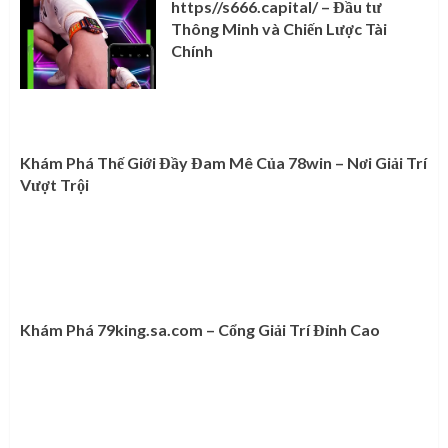
https//s666.capital/ – Đầu tư
Thông Minh và Chiến Lược Tài
Chính
Khám Phá Thế Giới Đầy Đam Mê Của 78win – Nơi Giải Trí
Vượt Trội
Khám Phá 79king.sa.com – Cổng Giải Trí Đỉnh Cao