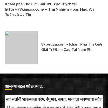
Khám phá Thế Giới Giải Trí Trực Tuyến tại
https//79king.sa.com/ – Trải Nghiệm Hoàn Hảo, An
Toàn và Uy Tín
8kbet.za.com – Khám Phá Thế Giới
Giải Trí Đỉnh Cao Tại Nam Phi
आमच्याबद्दल थोडक्यात..
सर्व संतांनी आपल्याला प्रेम, बंधुभाव, समता, मानवता जपण्याचा संदेश
दिला. संतांचा हाच संदेश जोपासत आपली विविधतेतील एकता समृद्ध