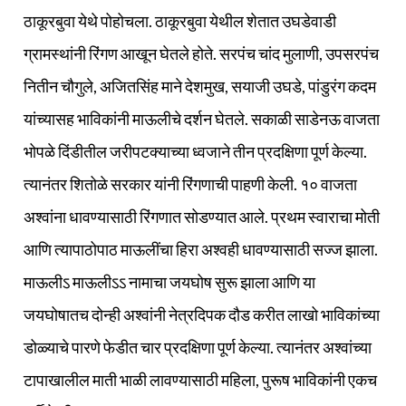
ठाकूरबुवा येथे पोहोचला. ठाकूरबुवा येथील शेतात उघडेवाडी
ग्रामस्थांनी रिंगण आखून घेतले होते. सरपंच चांद मुलाणी, उपसरपंच
नितीन चौगुले, अजितसिंह माने देशमुख, सयाजी उघडे, पांडुरंग कदम
यांच्यासह भाविकांनी माऊलीचे दर्शन घेतले. सकाळी साडेनऊ वाजता
भोपळे दिंडीतील जरीपटक्याच्या ध्वजाने तीन प्रदक्षिणा पूर्ण केल्या.
त्यानंतर शितोळे सरकार यांनी रिंगणाची पाहणी केली. १० वाजता
अश्‍वांना धावण्यासाठी रिंगणात सोडण्यात आले. प्रथम स्वाराचा मोती
आणि त्यापाठोपाठ माऊलींचा हिरा अश्‍वही धावण्यासाठी सज्ज झाला.
माऊलीऽ माऊलीऽऽ नामाचा जयघोष सुरू झाला आणि या
जयघोषातच दोन्ही अश्‍वांनी नेत्रदिपक दौड करीत लाखो भाविकांच्या
डोळ्याचे पारणे फेडीत चार प्रदक्षिणा पूर्ण केल्या. त्यानंतर अश्‍वांच्या
टापाखालील माती भाळी लावण्यासाठी महिला, पुरूष भाविकांनी एकच