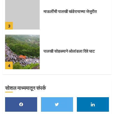
माऊलींची पालखी खंडेरायाच्या जेजुरीत
3
पालखी सोहळ्याने ओलांडला दिवे घाट
4
सोशल माध्यमातून संपर्क
पुणेकरांकडून पालख्यांचे उत्साही स्वागत
5