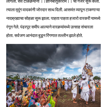
लागली. सर्व टाळकर्‍यांनी ।।ज्ञानबातुकाराम।। चा गजर सुरू केला.
त्याला मृदुंग वादकांनी जोरदार साथ दिली. आसमंत व्यापून टाकणाऱ्या
नादब्रह्माचा सोहळा सुरू झाला. पाहता पाहता हजारो वारकरी यामध्ये
रंगून गेले. पंढरपूर समीप आल्याने वारकर्‍यांमध्ये उत्साह संचारला
होता. सर्वजण आनंदात बुडून रिंगणात तल्लीन झाले होते.