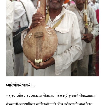
घ्यारे भोकरे भाकरी…
नंदाच्या ओढ्यावर आपल्या गोपालांसमवेत श्रीकृष्णाने गोपाळकाला
केल्याची आख्यायिका सांगितली जाते. हीच परंपरा पुढे चालू ठेवत