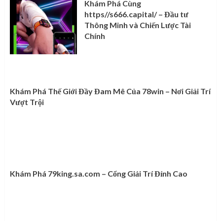
Khám Phá Cùng
https//s666.capital/ – Đầu tư
Thông Minh và Chiến Lược Tài
Chính
Khám Phá Thế Giới Đầy Đam Mê Của 78win – Nơi Giải Trí
Vượt Trội
Khám Phá 79king.sa.com – Cổng Giải Trí Đỉnh Cao