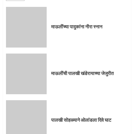
माऊलींची पालखी खंडेरायाच्या जेजुरीत
3
माऊलींच्या पादुकांना नीरा स्नान
पालखी सोहळ्याने ओलांडला दिवे घाट
4
माऊलींची पालखी खंडेरायाच्या जेजुरीत
पुणेकरांकडून पालख्यांचे उत्साही स्वागत
5
पालखी सोहळ्याने ओलांडला दिवे घाट