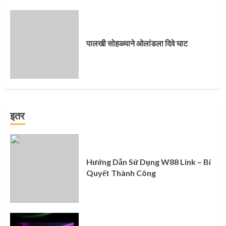
पालखी सोहळ्याने ओलांडला दिवे घाट
इतर
Hướng Dẫn Sử Dụng W88 Link – Bí
Quyết Thành Công