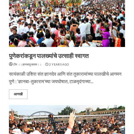
पुणेकरांकडून पालख्यांचे उत्साही स्वागत
टीम ।।ज्ञानबातुकाराम।।
2 YEARS AGO
सायंकाळी उशिरा संत ज्ञानदेव आणि संत तुकारामांच्या पालखीचे आगमन
पुणे : ‘ज्ञानबा-तुकाराम’च्या जयघोषात, टाळमृदंगाच्या...
आणखी