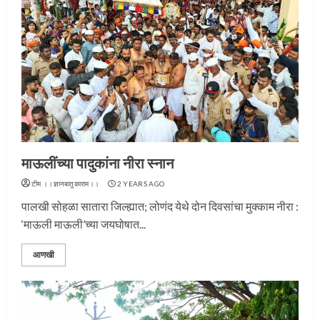
माऊलींच्या पादुकांना नीरा स्नान
टीम ।।ज्ञानबातुकाराम।।
2 YEARS AGO
पालखी सोहळा सातारा जिल्ह्यात; लोणंद येथे दोन दिवसांचा मुक्काम नीरा :
‘माऊली माऊली’च्या जयघोषात...
आणखी