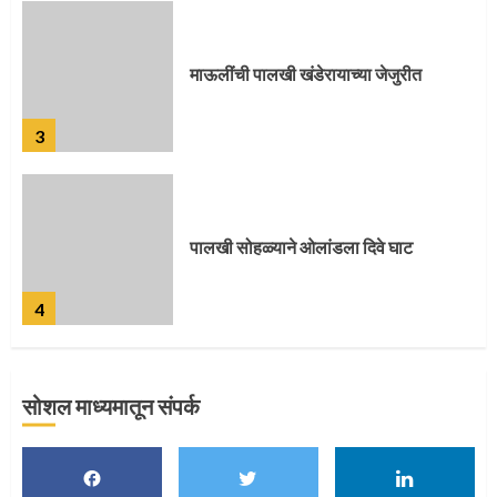
पालखी सोहळ्याने ओलांडला दिवे घाट
4
पुणेकरांकडून पालख्यांचे उत्साही स्वागत
5
सोशल माध्यमातून संपर्क
मुख्यमंत्र्यांच्या हस्ते विठ्ठलाची महापूजा
1