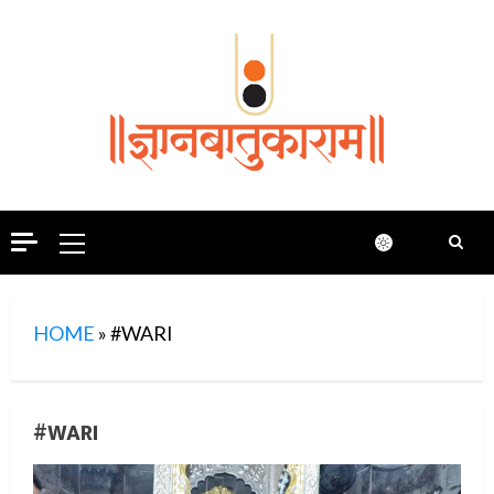
Skip
to
content
Primary
Menu
HOME
»
#WARI
#WARI