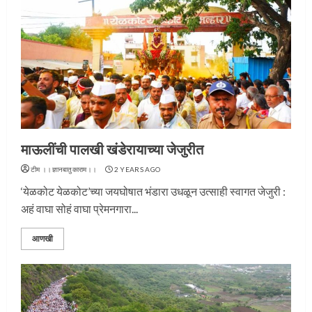
माऊलींची पालखी खंडेरायाच्या जेजुरीत
टीम ।।ज्ञानबातुकाराम।।
2 YEARS AGO
‘येळकोट येळकोट’च्या जयघोषात भंडारा उधळून उत्साही स्वागत जेजुरी :
अहं वाघा सोहं वाघा प्रेमनगारा...
आणखी