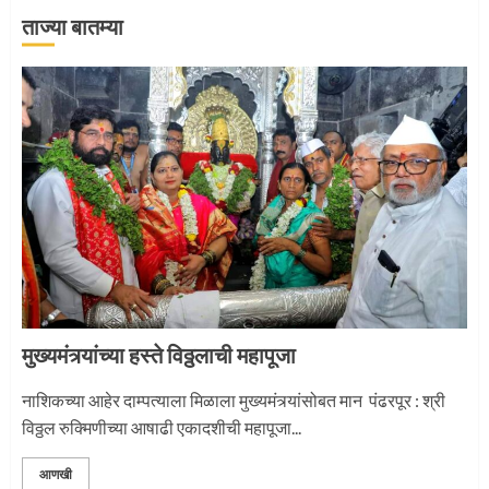
ताज्या बातम्या
‘तुकाराम तुकाराम’ गजरी दुमदुमली देहूनगरी
1
नगरच्या काळे दाम्पत्याला महापूजेचा मान
2
मुख्यमंत्र्यांच्या हस्ते विठ्ठलाची महापूजा
प्रस्थान सोहळ्यासाठी आळंदी सज्ज
नाशिकच्या आहेर दाम्पत्याला मिळाला मुख्यमंत्र्यांसोबत मान पंढरपूर : श्री
विठ्ठल रुक्मिणीच्या आषाढी एकादशीची महापूजा...
3
आणखी