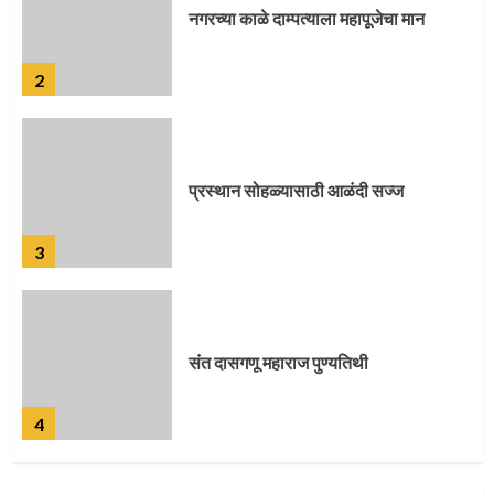
प्रस्थान सोहळ्यासाठी आळंदी सज्ज
3
संत दासगणू महाराज पुण्यतिथी
4
जवानाला मिळाला महापूजेचा मान
5