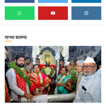
माऊलींच्या पादुकांना नीरा स्नान
2
ताज्या बातम्या
माऊलींची पालखी खंडेरायाच्या जेजुरीत
3