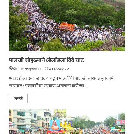
पालखी सोहळ्याने ओलांडला दिवे घाट
टीम ।।ज्ञानबातुकाराम।।
2 YEARS AGO
एकादशीला अवघड चढण चढून माउलींची पालखी सासवड मुक्कामी
सासवड : एकादशीचा उपवास असताना वारीच्या...
आणखी