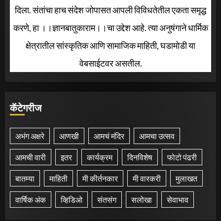
दिला. संतांचा हाच संदेश जोपासत आपली विविधतेतील एकता समृद्ध
करणे, हा ।।ज्ञानबातुकाराम।।चा उद्देश आहे. त्या अनुषंगाने धार्मिक
क्षेत्रातील सांस्कृतिक आणि सामाजिक माहिती, घडामोडी या
वेबसाईटवर असतील.
कॅटेगरीज
अभंग अक्षरे
आणखी
आमचं मंदिर
आमचा उत्सव
आमची वारी
इतर
कार्यक्रम
दिनविशेष
फोटो पंढरी
बातम्या
माहिती
मी कीर्तनकार
मी वारकरी
मुलाखत
वार्षिक अंक
व्हिडिओ
संतसंग
सलोखा
सेवाभाव