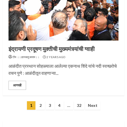
प्रस्थान सोहळ्यासाठी आळंदी सज्ज
इंद्रायणी प्रदूषण मुक्तीची मुख्यमंत्र्यांची ग्वाही
3
टीम ।।ज्ञानबातुकाराम।।
2 YEARS AGO
आळंदीत प्रस्थान सोहळ्याला आलेल्या एकनाथ शिंदे यांचे नदी स्वच्छतेचे
वचन पुणे : आळंदीतून वाहणाऱ्या...
संत दासगणू महाराज पुण्यतिथी
आणखी
4
Posts
1
2
3
4
…
32
Next
pagination
जवानाला मिळाला महापूजेचा मान