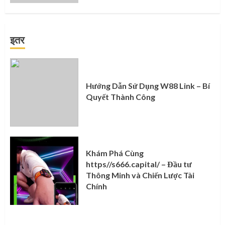
इतर
Hướng Dẫn Sử Dụng W88 Link – Bí
Quyết Thành Công
Khám Phá Cùng
https//s666.capital/ – Đầu tư
Thông Minh và Chiến Lược Tài
Chính