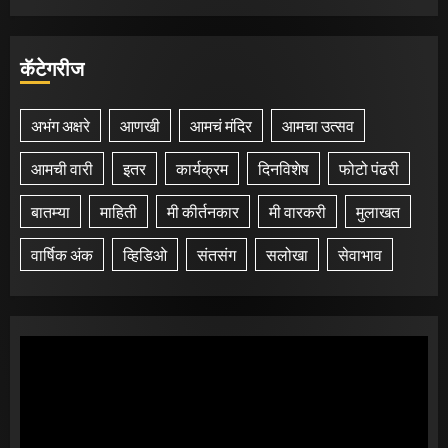
कॅटेगरीज
अभंग अक्षरे
आणखी
आमचं मंदिर
आमचा उत्सव
आमची वारी
इतर
कार्यक्रम
दिनविशेष
फोटो पंढरी
बातम्या
माहिती
मी कीर्तनकार
मी वारकरी
मुलाखत
वार्षिक अंक
व्हिडिओ
संतसंग
सलोखा
सेवाभाव