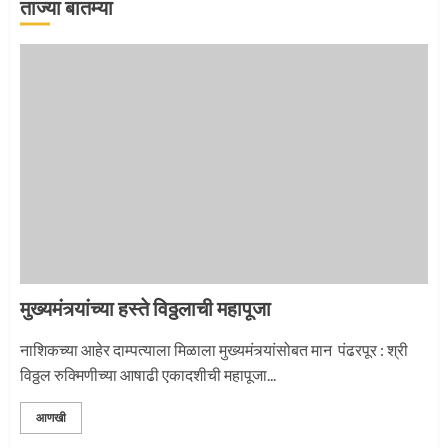
ताज्या बातम्या
माऊलींची पालखी खंडेरायाच्या जेजुरीत
3
मुख्यमंत्र्यांच्या हस्ते विठ्ठलाची महापूजा
नाशिकच्या आहेर दाम्पत्याला मिळाला मुख्यमंत्र्यांसोबत मान पंढरपूर : श्री
विठ्ठल रुक्मिणीच्या आषाढी एकादशीची महापूजा...
आणखी