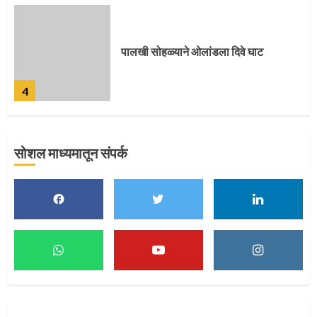
पुणेकरांकडून पालख्यांचे उत्साही स्वागत
5
सोशल माध्यमातून संपर्क
मुख्यमंत्र्यांच्या हस्ते विठ्ठलाची महापूजा
1
माऊलींच्या पादुकांना नीरा स्नान
2