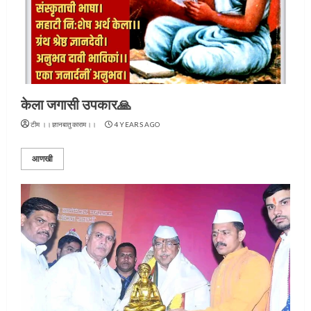
केला जगासी उपकार🙏
टीम ।।ज्ञानबातुकाराम।।
4 YEARS AGO
आणखी