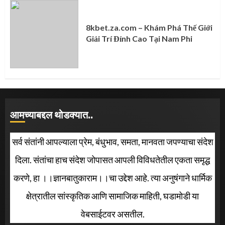
8kbet.za.com – Khám Phá Thế Giới
Giải Trí Đỉnh Cao Tại Nam Phi
आमच्याबद्दल थोडक्यात..
सर्व संतांनी आपल्याला प्रेम, बंधुभाव, समता, मानवता जपण्याचा संदेश
दिला. संतांचा हाच संदेश जोपासत आपली विविधतेतील एकता समृद्ध
करणे, हा ।।ज्ञानबातुकाराम।।चा उद्देश आहे. त्या अनुषंगाने धार्मिक
क्षेत्रातील सांस्कृतिक आणि सामाजिक माहिती, घडामोडी या
वेबसाईटवर असतील.