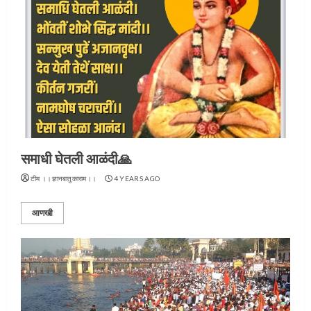
समाधी घेतली आळंदी🙏
टीम ।।ज्ञानबातुकाराम।।
4 YEARS AGO
आणखी