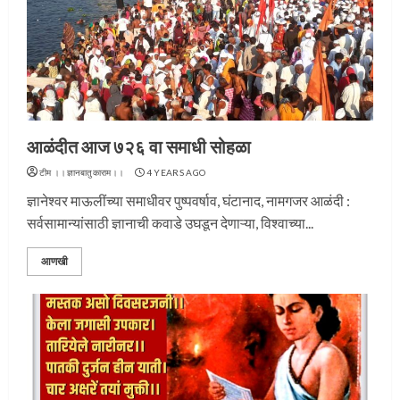
आळंदीत आज ७२६ वा समाधी सोहळा
टीम ।।ज्ञानबातुकाराम।।
4 YEARS AGO
ज्ञानेश्वर माऊलींच्या समाधीवर पुष्पवर्षाव, घंटानाद, नामगजर आळंदी :
सर्वसामान्यांसाठी ज्ञानाची कवाडे उघडून देणाऱ्या, विश्वाच्या...
आणखी