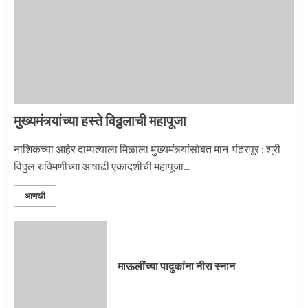
नगरच्या काळे दाम्पत्याला महापूजेचा मान
2
मुख्यमंत्र्यांच्या हस्ते विठ्ठलाची महापूजा
प्रस्थान सोहळ्यासाठी आळंदी सज्ज
नाशिकच्या आहेर दाम्पत्याला मिळाला मुख्यमंत्र्यांसोबत मान पंढरपूर : श्री
विठ्ठल रुक्मिणीच्या आषाढी एकादशीची महापूजा...
3
आणखी
माऊलींची पालखी खंडेरायाच्या जेजुरीत
3
माऊलींच्या पादुकांना नीरा स्नान