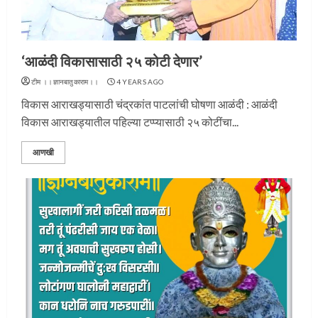
‘आळंदी विकासासाठी २५ कोटी देणार’
टीम ।।ज्ञानबातुकाराम।।
4 YEARS AGO
विकास आराखड्यासाठी चंद्रकांत पाटलांची घोषणा आळंदी : आळंदी
विकास आराखड्यातील पहिल्या टप्प्यासाठी २५ कोटींचा...
आणखी
प्रस्थान सोहळ्यासाठी आळंदी सज्ज