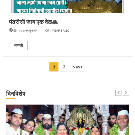
3
पंढरीसी जाय एक वेळ🙏
टीम ।।ज्ञानबातुकाराम।।
4 YEARS AGO
संत दासगणू महाराज पुण्यतिथी
आणखी
4
Posts
1
2
Next
pagination
जवानाला मिळाला महापूजेचा मान
दिनविशेष
5