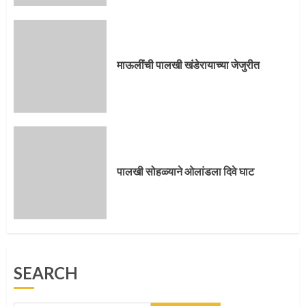
पालखी सोहळ्याने ओलांडला दिवे घाट
4
माऊलींची पालखी खंडेरायाच्या जेजुरीत
पुणेकरांकडून पालख्यांचे उत्साही स्वागत
5
पालखी सोहळ्याने ओलांडला दिवे घाट
मुख्यमंत्र्यांच्या हस्ते विठ्ठलाची महापूजा
SEARCH
1