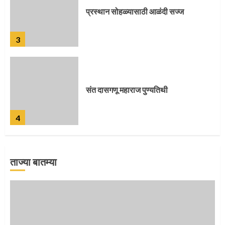
संत दासगणू महाराज पुण्यतिथी
4
जवानाला मिळाला महापूजेचा मान
5
ताज्या बातम्या
‘तुकाराम तुकाराम’ गजरी दुमदुमली देहूनगरी
1