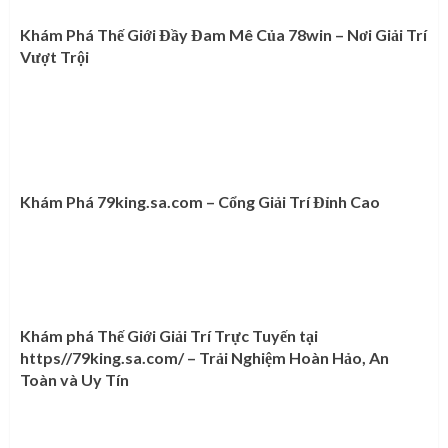
Khám Phá Thế Giới Đầy Đam Mê Của 78win – Nơi Giải Trí
Vượt Trội
Khám Phá 79king.sa.com – Cổng Giải Trí Đỉnh Cao
Khám phá Thế Giới Giải Trí Trực Tuyến tại
https//79king.sa.com/ – Trải Nghiệm Hoàn Hảo, An
Toàn và Uy Tín