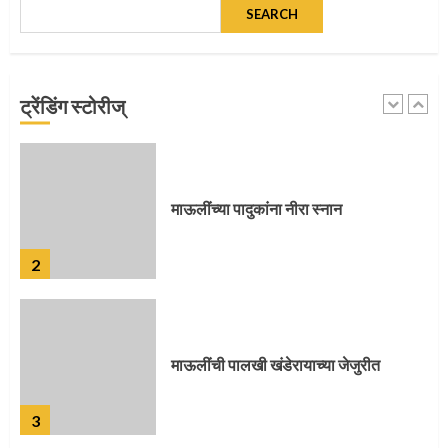
SEARCH
माऊलींच्या पादुकांना नीरा स्नान
ट्रेंडिंग स्टोरीज्
2
माऊलींची पालखी खंडेरायाच्या जेजुरीत
3
पालखी सोहळ्याने ओलांडला दिवे घाट
4