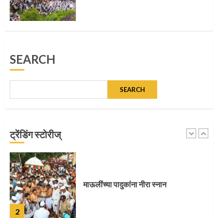
पुणेकरांकडून पालख्यांचे उत्साही स्वागत
5
SEARCH
SEARCH
मुख्यमंत्र्यांच्या हस्ते विठ्ठलाची महापूजा
1
ट्रेंडिंग स्टोरीज्
माऊलींच्या पादुकांना नीरा स्नान
2