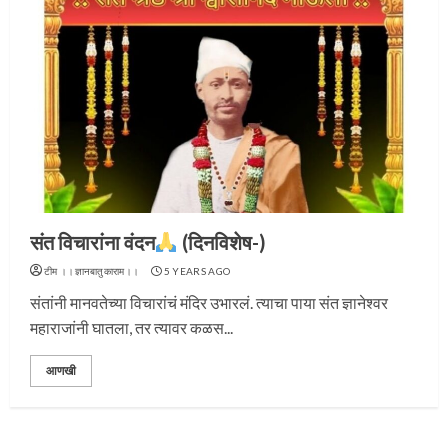
संत विचारांना वंदन
(दिनविशेष-)
प्रस्थान सोहळ्यासाठी आळंदी सज्ज
टीम ।।ज्ञानबातुकाराम।।
5 YEARS AGO
संतांनी मानवतेच्या विचारांचं मंदिर उभारलं. त्याचा पाया संत ज्ञानेश्वर
3
महाराजांनी घातला, तर त्यावर कळस...
आणखी
संत दासगणू महाराज पुण्यतिथी