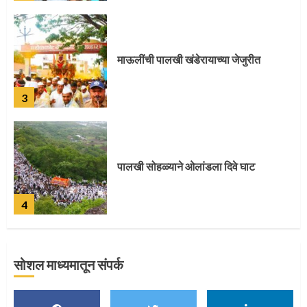
माऊलींची पालखी खंडेरायाच्या जेजुरीत
3
पालखी सोहळ्याने ओलांडला दिवे घाट
4
पुणेकरांकडून पालख्यांचे उत्साही स्वागत
सोशल माध्यमातून संपर्क
5