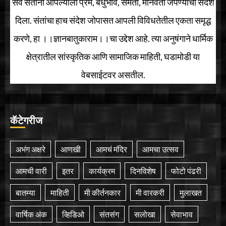
सर्व संतांनी आपल्याला प्रेम, बंधुभाव, समता, मानवता जपण्याचा संदेश
दिला. संतांचा हाच संदेश जोपासत आपली विविधतेतील एकता समृद्ध
करणे, हा ।।ज्ञानबातुकाराम।।चा उद्देश आहे. त्या अनुषंगाने धार्मिक
क्षेत्रातील सांस्कृतिक आणि सामाजिक माहिती, घडामोडी या
वेबसाईटवर असतील.
कॅटेगरीज
अभंग अक्षरे
आणखी
आमचं मंदिर
आमचा उत्सव
आमची वारी
इतर
कार्यक्रम
दिनविशेष
फोटो पंढरी
बातम्या
माहिती
मी कीर्तनकार
मी वारकरी
मुलाखत
वार्षिक अंक
व्हिडिओ
संतसंग
सलोखा
सेवाभाव