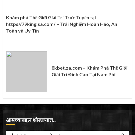
Khám phá Thế Giới Giải Trí Trực Tuyến tại
https//79king.sa.com/ – Trải Nghiệm Hoàn Hảo, An
Toàn và Uy Tín
8kbet.za.com – Khám Phá Thế Giới
Giải Trí Đỉnh Cao Tại Nam Phi
आमच्याबद्दल थोडक्यात..