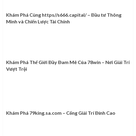
Khám Phá Cùng https//s666.capital/ – Đầu tư Thông
Minh và Chiến Lược Tài Chính
Khám Phá Thế Giới Đầy Đam Mê Của 78win – Nơi Giải Trí
Vượt Trội
Khám Phá 79king.sa.com – Cổng Giải Trí Đỉnh Cao