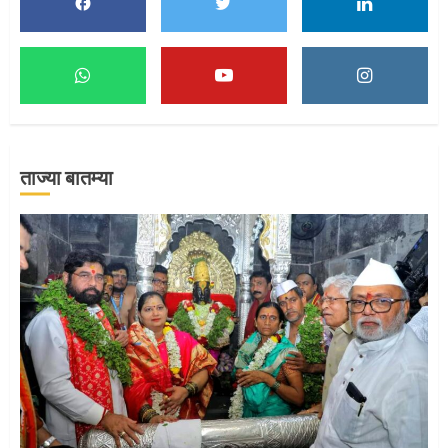
मुख्यमंत्र्यांच्या हस्ते विठ्ठलाची महापूजा
1
ताज्या बातम्या
माऊलींच्या पादुकांना नीरा स्नान
2
माऊलींची पालखी खंडेरायाच्या जेजुरीत