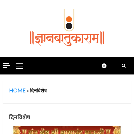
Skip
to
content
Primary
Menu
HOME
»
दिनविशेष
दिनविशेष