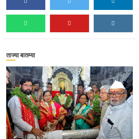
5
मुख्यमंत्र्यांच्या हस्ते विठ्ठलाची महापूजा
1
ताज्या बातम्या
माऊलींच्या पादुकांना नीरा स्नान
2
माऊलींची पालखी खंडेरायाच्या जेजुरीत