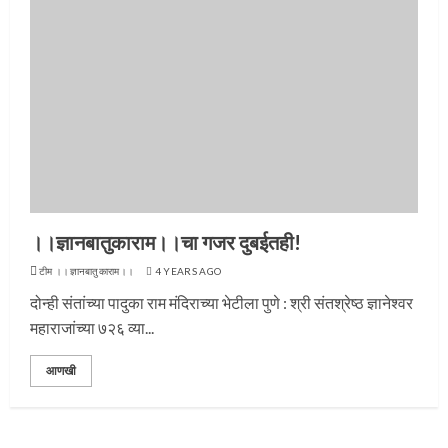
।।ज्ञानबातुकाराम।।चा गजर दुबईतही!
टीम ।।ज्ञानबातुकाराम।।
4 YEARS AGO
प्रस्थान सोहळ्यासाठी आळंदी सज्ज
दोन्ही संतांच्या पादुका राम मंदिराच्या भेटीला पुणे : श्री संतश्रेष्ठ ज्ञानेश्वर
महाराजांच्या ७२६ व्या...
3
आणखी