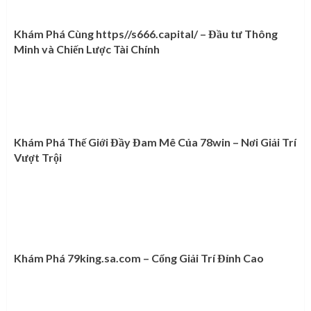
Khám Phá Cùng https//s666.capital/ – Đầu tư Thông
Minh và Chiến Lược Tài Chính
Khám Phá Thế Giới Đầy Đam Mê Của 78win – Nơi Giải Trí
Vượt Trội
Khám Phá 79king.sa.com – Cổng Giải Trí Đỉnh Cao