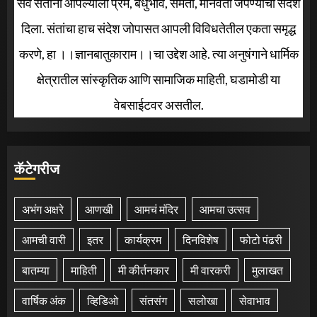
सर्व संतांनी आपल्याला प्रेम, बंधुभाव, समता, मानवता जपण्याचा संदेश
दिला. संतांचा हाच संदेश जोपासत आपली विविधतेतील एकता समृद्ध
करणे, हा ।।ज्ञानबातुकाराम।।चा उद्देश आहे. त्या अनुषंगाने धार्मिक
क्षेत्रातील सांस्कृतिक आणि सामाजिक माहिती, घडामोडी या
वेबसाईटवर असतील.
कॅटेगरीज
अभंग अक्षरे
आणखी
आमचं मंदिर
आमचा उत्सव
आमची वारी
इतर
कार्यक्रम
दिनविशेष
फोटो पंढरी
बातम्या
माहिती
मी कीर्तनकार
मी वारकरी
मुलाखत
वार्षिक अंक
व्हिडिओ
संतसंग
सलोखा
सेवाभाव