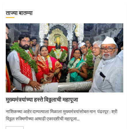
ताज्या बातम्या
जवानाला मिळाला महापूजेचा मान
5
‘तुकाराम तुकाराम’ गजरी दुमदुमली देहूनगरी
1
मुख्यमंत्र्यांच्या हस्ते विठ्ठलाची महापूजा
नगरच्या काळे दाम्पत्याला महापूजेचा मान
नाशिकच्या आहेर दाम्पत्याला मिळाला मुख्यमंत्र्यांसोबत मान पंढरपूर : श्री
विठ्ठल रुक्मिणीच्या आषाढी एकादशीची महापूजा...
2