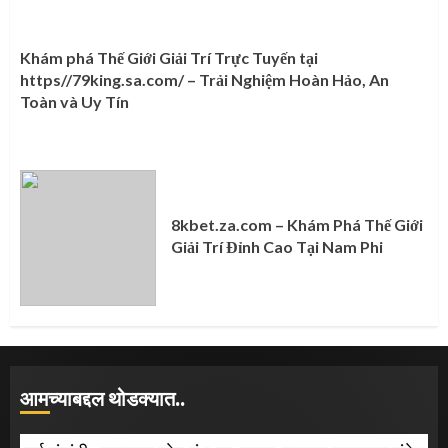
Khám phá Thế Giới Giải Trí Trực Tuyến tại
https//79king.sa.com/ – Trải Nghiệm Hoàn Hảo, An
Toàn và Uy Tín
8kbet.za.com – Khám Phá Thế Giới
Giải Trí Đỉnh Cao Tại Nam Phi
आमच्याबद्दल थोडक्यात..