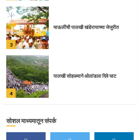
माऊलींची पालखी खंडेरायाच्या जेजुरीत
3
पालखी सोहळ्याने ओलांडला दिवे घाट
4
सोशल माध्यमातून संपर्क
पुणेकरांकडून पालख्यांचे उत्साही स्वागत