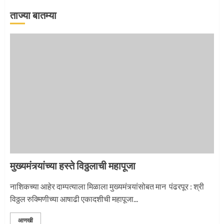
ताज्या बातम्या
‘तुकाराम तुकाराम’ गजरी दुमदुमली देहूनगरी
1
नगरच्या काळे दाम्पत्याला महापूजेचा मान
2
मुख्यमंत्र्यांच्या हस्ते विठ्ठलाची महापूजा
नाशिकच्या आहेर दाम्पत्याला मिळाला मुख्यमंत्र्यांसोबत मान पंढरपूर : श्री
विठ्ठल रुक्मिणीच्या आषाढी एकादशीची महापूजा...
प्रस्थान सोहळ्यासाठी आळंदी सज्ज
आणखी