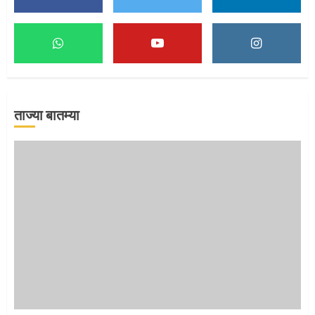
मुख्यमंत्र्यांच्या हस्ते विठ्ठलाची महापूजा
1
ताज्या बातम्या
माऊलींच्या पादुकांना नीरा स्नान
2
माऊलींची पालखी खंडेरायाच्या जेजुरीत
3