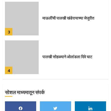
3
पालखी सोहळ्याने ओलांडला दिवे घाट
4
पुणेकरांकडून पालख्यांचे उत्साही स्वागत
5
सोशल माध्यमातून संपर्क