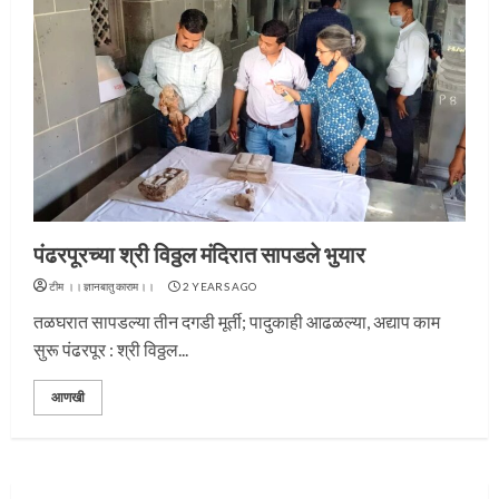
प्रस्थान सोहळ्यासाठी आळंदी सज्ज
पंढरपूरच्या श्री विठ्ठल मंदिरात सापडले भुयार
3
टीम ।।ज्ञानबातुकाराम।।
2 YEARS AGO
तळघरात सापडल्या तीन दगडी मूर्ती; पादुकाही आढळल्या, अद्याप काम
सुरू पंढरपूर : श्री विठ्ठल...
संत दासगणू महाराज पुण्यतिथी
आणखी
4