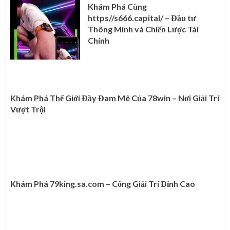
Khám Phá Cùng
https//s666.capital/ – Đầu tư
Thông Minh và Chiến Lược Tài
Chính
Khám Phá Thế Giới Đầy Đam Mê Của 78win – Nơi Giải Trí
Vượt Trội
Khám Phá 79king.sa.com – Cổng Giải Trí Đỉnh Cao