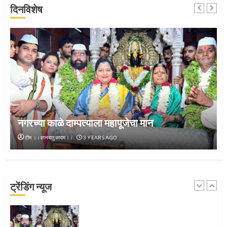
दिनविशेष
जवानाला मिळाला महापूजेचा मान
5
‘तुकाराम तुकाराम’ गजरी दुमदुमली देहूनगरी
नगरच्या काळे दाम्पत्याला महापूजेचा मान
1
टीम ।।ज्ञानबातुकाराम।।
3 YEARS AGO
नगरच्या काळे दाम्पत्याला महापूजेचा मान
ट्रेंडिंग न्यूज
2