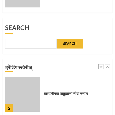
5
SEARCH
मुख्यमंत्र्यांच्या हस्ते विठ्ठलाची महापूजा
SEARCH
1
ट्रेंडिंग स्टोरीज्
माऊलींच्या पादुकांना नीरा स्नान
2
माऊलींची पालखी खंडेरायाच्या जेजुरीत