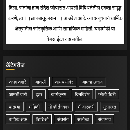
दिला. संतांचा हाच संदेश जोपासत आपली विविधतेतील एकता समृद्ध
करणे, हा ।।ज्ञानबातुकाराम।।चा उद्देश आहे. त्या अनुषंगाने धार्मिक
क्षेत्रातील सांस्कृतिक आणि सामाजिक माहिती, घडामोडी या
वेबसाईटवर असतील.
कॅटेगरीज
अभंग अक्षरे
आणखी
आमचं मंदिर
आमचा उत्सव
आमची वारी
इतर
कार्यक्रम
दिनविशेष
फोटो पंढरी
बातम्या
माहिती
मी कीर्तनकार
मी वारकरी
मुलाखत
वार्षिक अंक
व्हिडिओ
संतसंग
सलोखा
सेवाभाव