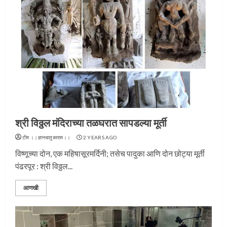
श्री विठ्ठल मंदिराच्या तळघरात सापडल्या मूर्ती
टीम ।।ज्ञानबातुकाराम।।
2 YEARS AGO
विष्णूच्या दोन, एक महिषासूरमर्दिनी; तसेच पादुका आणि दोन छोट्या मूर्ती
पंढरपूर : श्री विठ्ठल...
आणखी