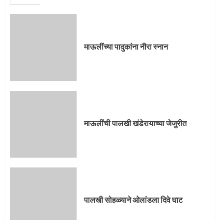
3
माऊलींच्या पादुकांना नीरा स्नान
माऊलींची पालखी खंडेरायाच्या जेजुरीत
3
माऊलींची पालखी खंडेरायाच्या जेजुरीत
पालखी सोहळ्याने ओलांडला दिवे घाट
4
पालखी सोहळ्याने ओलांडला दिवे घाट
पुणेकरांकडून पालख्यांचे उत्साही स्वागत