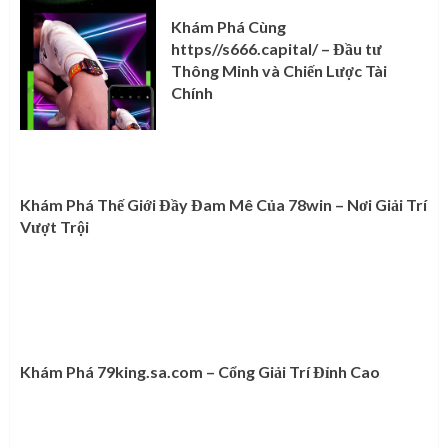
Khám Phá Cùng
https//s666.capital/ – Đầu tư
Thông Minh và Chiến Lược Tài
Chính
Khám Phá Thế Giới Đầy Đam Mê Của 78win – Nơi Giải Trí
Vượt Trội
Khám Phá 79king.sa.com – Cổng Giải Trí Đỉnh Cao