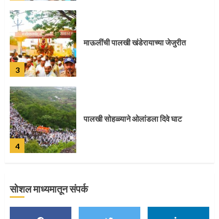
3
पालखी सोहळ्याने ओलांडला दिवे घाट
4
पुणेकरांकडून पालख्यांचे उत्साही स्वागत
5
सोशल माध्यमातून संपर्क
मुख्यमंत्र्यांच्या हस्ते विठ्ठलाची महापूजा