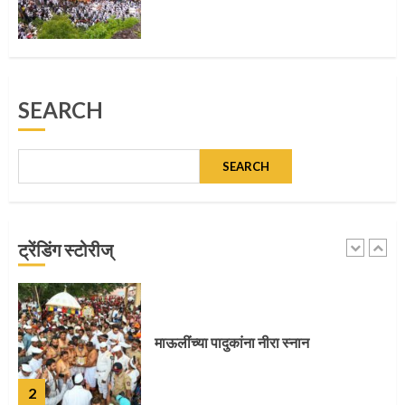
5
मुख्यमंत्र्यांच्या हस्ते विठ्ठलाची महापूजा
SEARCH
1
SEARCH
माऊलींच्या पादुकांना नीरा स्नान
ट्रेंडिंग स्टोरीज्
2
माऊलींची पालखी खंडेरायाच्या जेजुरीत