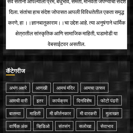
सर्व संतांनी आपल्याला प्रेम, बंधुभाव, समता, मानवता जपण्याचा संदेश
दिला. संतांचा हाच संदेश जोपासत आपली विविधतेतील एकता समृद्ध
करणे, हा ।।ज्ञानबातुकाराम।।चा उद्देश आहे. त्या अनुषंगाने धार्मिक
क्षेत्रातील सांस्कृतिक आणि सामाजिक माहिती, घडामोडी या
वेबसाईटवर असतील.
कॅटेगरीज
अभंग अक्षरे
आणखी
आमचं मंदिर
आमचा उत्सव
आमची वारी
इतर
कार्यक्रम
दिनविशेष
फोटो पंढरी
बातम्या
माहिती
मी कीर्तनकार
मी वारकरी
मुलाखत
वार्षिक अंक
व्हिडिओ
संतसंग
सलोखा
सेवाभाव