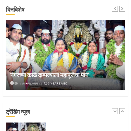
दिनविशेष
जवानाला मिळाला महापूजेचा मान
5
‘तुकाराम तुकाराम’ गजरी दुमदुमली देहूनगरी
नगरच्या काळे दाम्पत्याला महापूजेचा मान
1
टीम ।।ज्ञानबातुकाराम।।
3 YEARS AGO
नगरच्या काळे दाम्पत्याला महापूजेचा मान
ट्रेंडिंग न्यूज
2