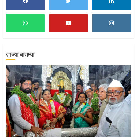
1
माऊलींच्या पादुकांना नीरा स्नान
ताज्या बातम्या
2
माऊलींची पालखी खंडेरायाच्या जेजुरीत
3