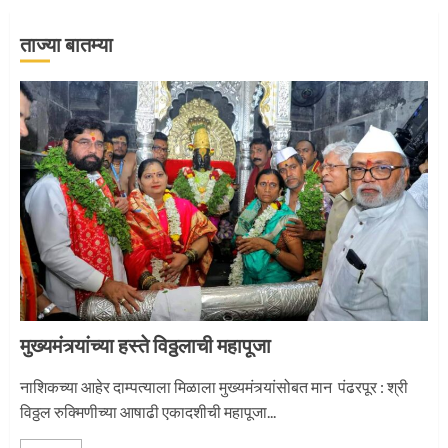
ताज्या बातम्या
‘तुकाराम तुकाराम’ गजरी दुमदुमली देहूनगरी
1
नगरच्या काळे दाम्पत्याला महापूजेचा मान
2
मुख्यमंत्र्यांच्या हस्ते विठ्ठलाची महापूजा
नाशिकच्या आहेर दाम्पत्याला मिळाला मुख्यमंत्र्यांसोबत मान पंढरपूर : श्री
प्रस्थान सोहळ्यासाठी आळंदी सज्ज
विठ्ठल रुक्मिणीच्या आषाढी एकादशीची महापूजा...