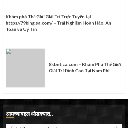
Khám phá Thế Giới Giải Trí Trực Tuyến tại
https//79king.sa.com/ – Trải Nghiệm Hoàn Hảo, An
Toàn và Uy Tín
8kbet.za.com – Khám Phá Thế Giới
Giải Trí Đỉnh Cao Tại Nam Phi
आमच्याबद्दल थोडक्यात..