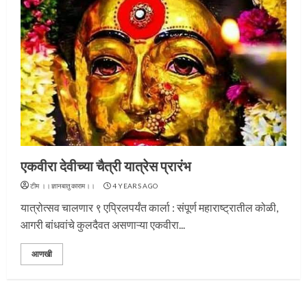
प्रस्थान सोहळ्यासाठी आळंदी सज्ज
3
एकवीरा देवीच्या चैत्री यात्रेस प्रारंभ
टीम ।।ज्ञानबातुकाराम।।
4 YEARS AGO
यात्रोत्सव चालणार ९ एप्रिलपर्यंत कार्ला : संपूर्ण महाराष्ट्रातील कोळी,
आगरी बांधवांचे कुलदैवत असणाऱ्या एकवीरा...
संत दासगणू महाराज पुण्यतिथी
आणखी
4