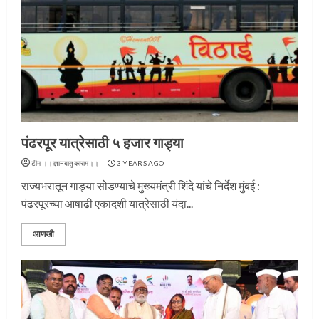
पंढरपूर यात्रेसाठी ५ हजार गाड्या
टीम ।।ज्ञानबातुकाराम।।
3 YEARS AGO
राज्यभरातून गाड्या सोडण्याचे मुख्यमंत्री शिंदे यांचे निर्देश मुंबई :
पंढरपूरच्या आषाढी एकादशी यात्रेसाठी यंदा...
आणखी