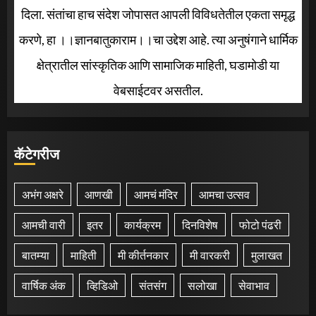
दिला. संतांचा हाच संदेश जोपासत आपली विविधतेतील एकता समृद्ध
करणे, हा ।।ज्ञानबातुकाराम।।चा उद्देश आहे. त्या अनुषंगाने धार्मिक
क्षेत्रातील सांस्कृतिक आणि सामाजिक माहिती, घडामोडी या
वेबसाईटवर असतील.
कॅटेगरीज
अभंग अक्षरे
आणखी
आमचं मंदिर
आमचा उत्सव
आमची वारी
इतर
कार्यक्रम
दिनविशेष
फोटो पंढरी
बातम्या
माहिती
मी कीर्तनकार
मी वारकरी
मुलाखत
वार्षिक अंक
व्हिडिओ
संतसंग
सलोखा
सेवाभाव