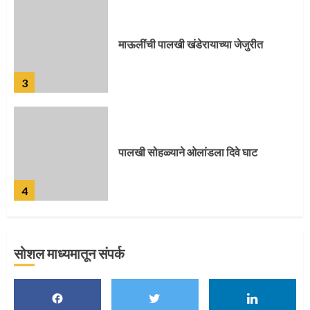
पालखी सोहळ्याने ओलांडला दिवे घाट
4
पुणेकरांकडून पालख्यांचे उत्साही स्वागत
5
सोशल माध्यमातून संपर्क
मुख्यमंत्र्यांच्या हस्ते विठ्ठलाची महापूजा
1