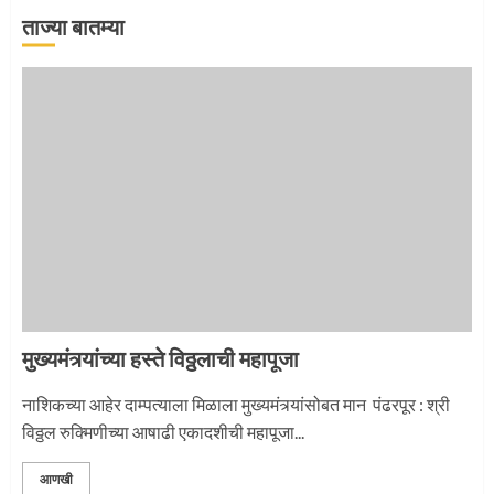
ताज्या बातम्या
‘तुकाराम तुकाराम’ गजरी दुमदुमली देहूनगरी
1
नगरच्या काळे दाम्पत्याला महापूजेचा मान
2
मुख्यमंत्र्यांच्या हस्ते विठ्ठलाची महापूजा
प्रस्थान सोहळ्यासाठी आळंदी सज्ज
नाशिकच्या आहेर दाम्पत्याला मिळाला मुख्यमंत्र्यांसोबत मान पंढरपूर : श्री
विठ्ठल रुक्मिणीच्या आषाढी एकादशीची महापूजा...
3
आणखी