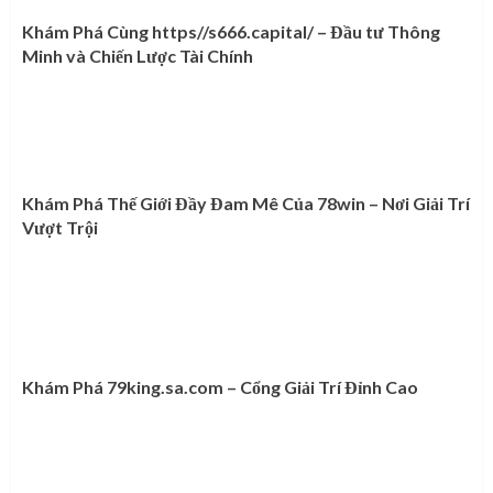
Khám Phá Cùng https//s666.capital/ – Đầu tư Thông
Minh và Chiến Lược Tài Chính
Khám Phá Thế Giới Đầy Đam Mê Của 78win – Nơi Giải Trí
Vượt Trội
Khám Phá 79king.sa.com – Cổng Giải Trí Đỉnh Cao