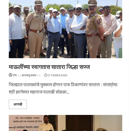
माऊलींच्या स्वागतास सातारा जिल्हा सज्ज
टीम ।।ज्ञानबातुकाराम।।
3 YEARS AGO
जिल्ह्यात पालख्यांचे मुक्काम होणार पाच ठिकाणांवर सातारा : संतश्रेष्ठ
श्री ज्ञानेश्वर महाराज पालखी सोहळा...
आणखी