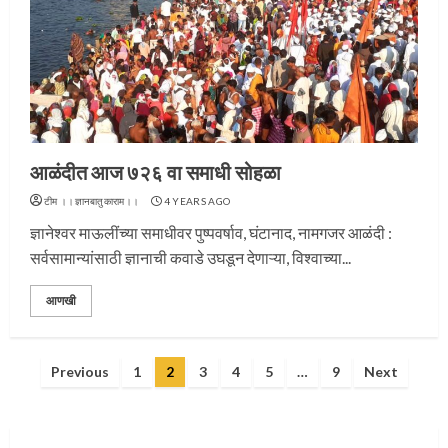
प्रस्थान सोहळ्यासाठी आळंदी सज्ज
आळंदीत आज ७२६ वा समाधी सोहळा
3
टीम ।।ज्ञानबातुकाराम।।
4 YEARS AGO
ज्ञानेश्वर माऊलींच्या समाधीवर पुष्पवर्षाव, घंटानाद, नामगजर आळंदी :
सर्वसामान्यांसाठी ज्ञानाची कवाडे उघडून देणाऱ्या, विश्वाच्या...
संत दासगणू महाराज पुण्यतिथी
आणखी
4
Posts
Previous
1
2
3
4
5
…
9
Next
pagination
जवानाला मिळाला महापूजेचा मान