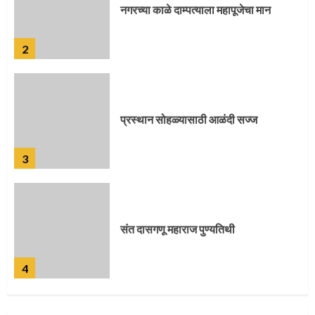
प्रस्थान सोहळ्यासाठी आळंदी सज्ज
3
संत दासगणू महाराज पुण्यतिथी
4
जवानाला मिळाला महापूजेचा मान
5