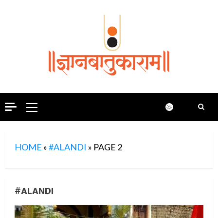
Skip
to
content
Primary
Menu
HOME
»
#ALANDI
»
PAGE 2
#ALANDI