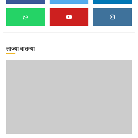
माऊलींच्या पादुकांना नीरा स्नान
2
ताज्या बातम्या
माऊलींची पालखी खंडेरायाच्या जेजुरीत
3