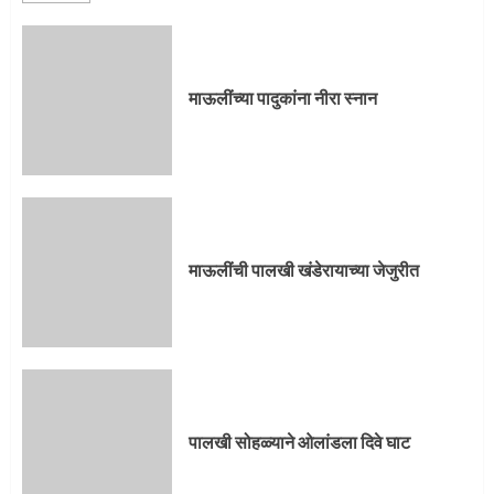
माऊलींची पालखी खंडेरायाच्या जेजुरीत
3
माऊलींच्या पादुकांना नीरा स्नान
पालखी सोहळ्याने ओलांडला दिवे घाट
4
माऊलींची पालखी खंडेरायाच्या जेजुरीत
पुणेकरांकडून पालख्यांचे उत्साही स्वागत
5
पालखी सोहळ्याने ओलांडला दिवे घाट