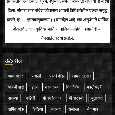
सर्व संतांनी आपल्याला प्रेम, बंधुभाव, समता, मानवता जपण्याचा संदेश
दिला. संतांचा हाच संदेश जोपासत आपली विविधतेतील एकता समृद्ध
करणे, हा ।।ज्ञानबातुकाराम।।चा उद्देश आहे. त्या अनुषंगाने धार्मिक
क्षेत्रातील सांस्कृतिक आणि सामाजिक माहिती, घडामोडी या
वेबसाईटवर असतील.
कॅटेगरीज
अभंग अक्षरे
आणखी
आमचं मंदिर
आमचा उत्सव
आमची वारी
इतर
कार्यक्रम
दिनविशेष
फोटो पंढरी
बातम्या
माहिती
मी कीर्तनकार
मी वारकरी
मुलाखत
वार्षिक अंक
व्हिडिओ
संतसंग
सलोखा
सेवाभाव