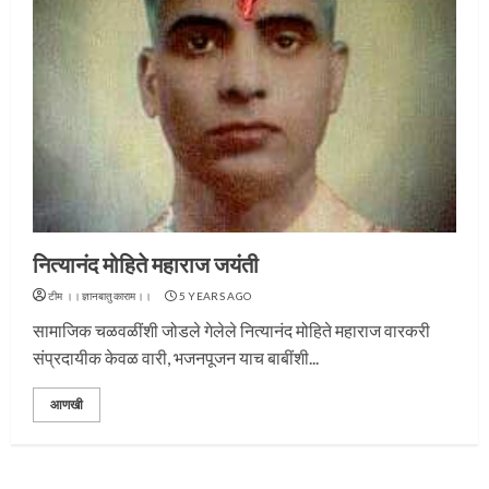
प्रस्थान सोहळ्यासाठी आळंदी सज्ज
3
नित्यानंद मोहिते महाराज जयंती
टीम ।।ज्ञानबातुकाराम।।
5 YEARS AGO
सामाजिक चळवळींशी जोडले गेलेले नित्यानंद मोहिते महाराज वारकरी
संत दासगणू महाराज पुण्यतिथी
संप्रदायीक केवळ वारी, भजनपूजन याच बाबींशी...
आणखी
4