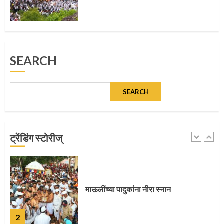
5
मुख्यमंत्र्यांच्या हस्ते विठ्ठलाची महापूजा
SEARCH
1
SEARCH
माऊलींच्या पादुकांना नीरा स्नान
ट्रेंडिंग स्टोरीज्
2
माऊलींची पालखी खंडेरायाच्या जेजुरीत