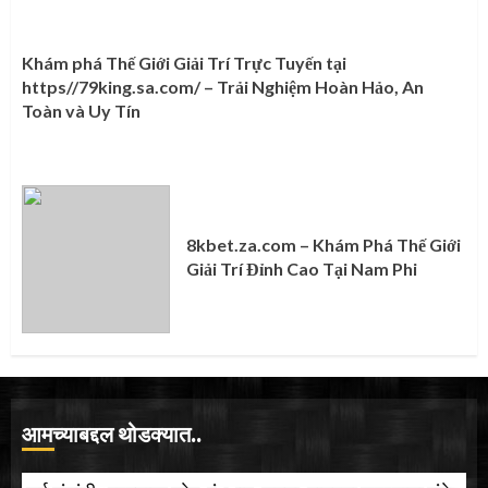
Khám phá Thế Giới Giải Trí Trực Tuyến tại
https//79king.sa.com/ – Trải Nghiệm Hoàn Hảo, An
Toàn và Uy Tín
8kbet.za.com – Khám Phá Thế Giới
Giải Trí Đỉnh Cao Tại Nam Phi
आमच्याबद्दल थोडक्यात..