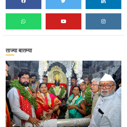
1
माऊलींच्या पादुकांना नीरा स्नान
ताज्या बातम्या
2
माऊलींची पालखी खंडेरायाच्या जेजुरीत
3