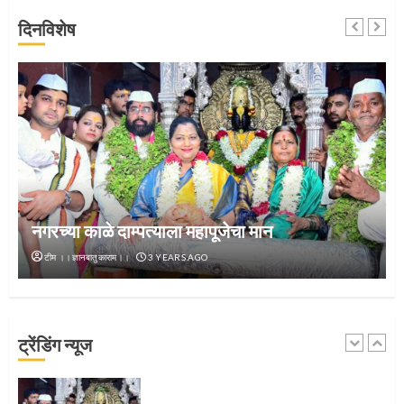
दिनविशेष
जवानाला मिळाला महापूजेचा मान
5
‘तुकाराम तुकाराम’ गजरी दुमदुमली देहूनगरी
1
नगरच्या काळे दाम्पत्याला महापूजेचा मान
टीम ।।ज्ञानबातुकाराम।।
3 YEARS AGO
नगरच्या काळे दाम्पत्याला महापूजेचा मान
ट्रेंडिंग न्यूज
2