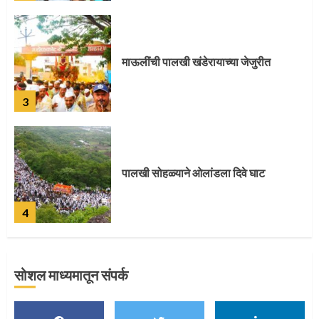
3
पालखी सोहळ्याने ओलांडला दिवे घाट
4
पुणेकरांकडून पालख्यांचे उत्साही स्वागत
5
सोशल माध्यमातून संपर्क
मुख्यमंत्र्यांच्या हस्ते विठ्ठलाची महापूजा