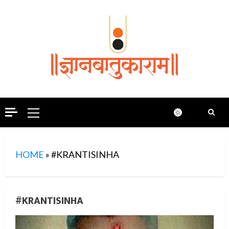
Skip
to
content
Primary
Menu
HOME
»
#KRANTISINHA
#KRANTISINHA