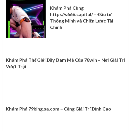
Khám Phá Cùng
https//s666.capital/ – Đầu tư
Thông Minh và Chiến Lược Tài
Chính
Khám Phá Thế Giới Đầy Đam Mê Của 78win – Nơi Giải Trí
Vượt Trội
Khám Phá 79king.sa.com – Cổng Giải Trí Đỉnh Cao