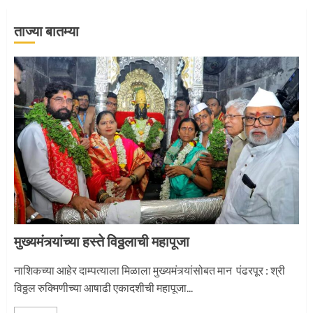
ताज्या बातम्या
‘तुकाराम तुकाराम’ गजरी दुमदुमली देहूनगरी
1
नगरच्या काळे दाम्पत्याला महापूजेचा मान
2
मुख्यमंत्र्यांच्या हस्ते विठ्ठलाची महापूजा
प्रस्थान सोहळ्यासाठी आळंदी सज्ज
नाशिकच्या आहेर दाम्पत्याला मिळाला मुख्यमंत्र्यांसोबत मान पंढरपूर : श्री
विठ्ठल रुक्मिणीच्या आषाढी एकादशीची महापूजा...
3