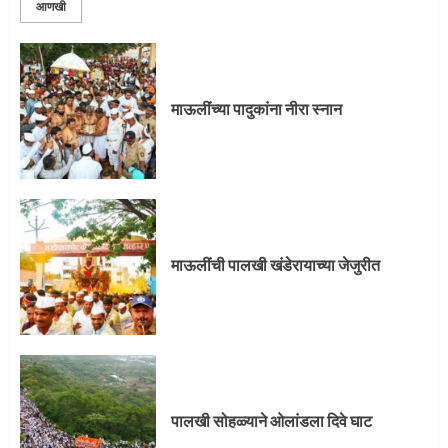
आणखी
माऊलींची पालखी खंडेरायाच्या जेजुरीत
माऊलींच्या पादुकांना नीरा स्नान
3
पालखी सोहळ्याने ओलांडला दिवे घाट
माऊलींची पालखी खंडेरायाच्या जेजुरीत
4
पुणेकरांकडून पालख्यांचे उत्साही स्वागत
पालखी सोहळ्याने ओलांडला दिवे घाट