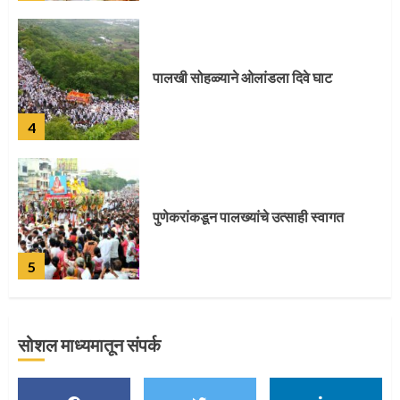
पालखी सोहळ्याने ओलांडला दिवे घाट
4
पुणेकरांकडून पालख्यांचे उत्साही स्वागत
5
सोशल माध्यमातून संपर्क
मुख्यमंत्र्यांच्या हस्ते विठ्ठलाची महापूजा