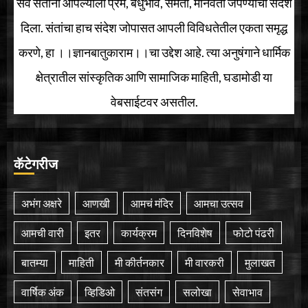
सर्व संतांनी आपल्याला प्रेम, बंधुभाव, समता, मानवता जपण्याचा संदेश
दिला. संतांचा हाच संदेश जोपासत आपली विविधतेतील एकता समृद्ध
करणे, हा ।।ज्ञानबातुकाराम।।चा उद्देश आहे. त्या अनुषंगाने धार्मिक
क्षेत्रातील सांस्कृतिक आणि सामाजिक माहिती, घडामोडी या
वेबसाईटवर असतील.
कॅटेगरीज
अभंग अक्षरे
आणखी
आमचं मंदिर
आमचा उत्सव
आमची वारी
इतर
कार्यक्रम
दिनविशेष
फोटो पंढरी
बातम्या
माहिती
मी कीर्तनकार
मी वारकरी
मुलाखत
वार्षिक अंक
व्हिडिओ
संतसंग
सलोखा
सेवाभाव