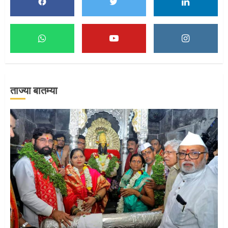
1
माऊलींच्या पादुकांना नीरा स्नान
2
ताज्या बातम्या
माऊलींची पालखी खंडेरायाच्या जेजुरीत
3