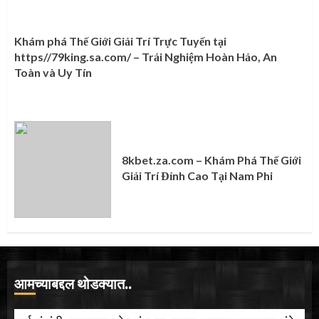
Khám phá Thế Giới Giải Trí Trực Tuyến tại
https//79king.sa.com/ – Trải Nghiệm Hoàn Hảo, An
Toàn và Uy Tín
8kbet.za.com – Khám Phá Thế Giới
Giải Trí Đỉnh Cao Tại Nam Phi
आमच्याबद्दल थोडक्यात..