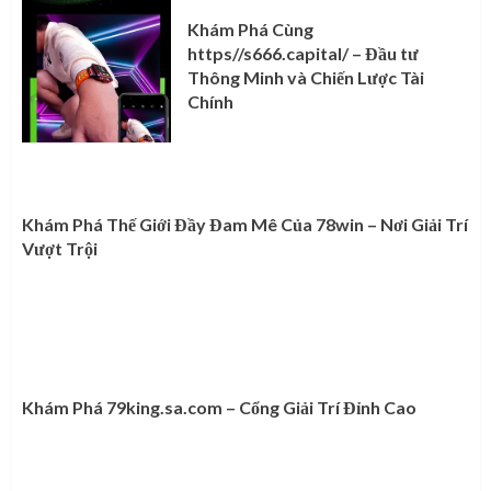
Khám Phá Cùng
https//s666.capital/ – Đầu tư
Thông Minh và Chiến Lược Tài
Chính
Khám Phá Thế Giới Đầy Đam Mê Của 78win – Nơi Giải Trí
Vượt Trội
Khám Phá 79king.sa.com – Cổng Giải Trí Đỉnh Cao