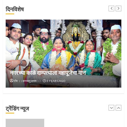
4
दिनविशेष
जवानाला मिळाला महापूजेचा मान
5
नगरच्या काळे दाम्पत्याला महापूजेचा मान
‘तुकाराम तुकाराम’ गजरी दुमदुमली देहूनगरी
टीम ।।ज्ञानबातुकाराम।।
3 YEARS AGO
1
ट्रेंडिंग न्यूज
नगरच्या काळे दाम्पत्याला महापूजेचा मान