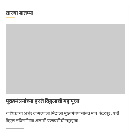
ताज्या बातम्या
5
‘तुकाराम तुकाराम’ गजरी दुमदुमली देहूनगरी
1
नगरच्या काळे दाम्पत्याला महापूजेचा मान
मुख्यमंत्र्यांच्या हस्ते विठ्ठलाची महापूजा
2
नाशिकच्या आहेर दाम्पत्याला मिळाला मुख्यमंत्र्यांसोबत मान पंढरपूर : श्री
विठ्ठल रुक्मिणीच्या आषाढी एकादशीची महापूजा...