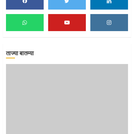
मुख्यमंत्र्यांच्या हस्ते विठ्ठलाची महापूजा
1
ताज्या बातम्या
माऊलींच्या पादुकांना नीरा स्नान
2
माऊलींची पालखी खंडेरायाच्या जेजुरीत