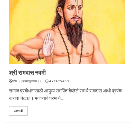
प्रस्थान सोहळ्यासाठी आळंदी सज्ज
श्री रामदास नवमी
टीम ।।ज्ञानबातुकाराम।।
4 YEARS AGO
3
समाज प्रबोधनासाठी आयुष्य समर्पित केलेले समर्थ रामदास आधी प्रपंच
करावा नेटका। मग घ्यावे परमार्थ...
आणखी
संत दासगणू महाराज पुण्यतिथी