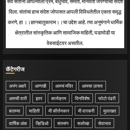
सर्व संतांनी आपल्याला प्रेम, बंधुभाव, समता, मानवता जपण्याचा संदेश
दिला. संतांचा हाच संदेश जोपासत आपली विविधतेतील एकता समृद्ध
करणे, हा ।।ज्ञानबातुकाराम।।चा उद्देश आहे. त्या अनुषंगाने धार्मिक
क्षेत्रातील सांस्कृतिक आणि सामाजिक माहिती, घडामोडी या
वेबसाईटवर असतील.
कॅटेगरीज
अभंग अक्षरे
आणखी
आमचं मंदिर
आमचा उत्सव
आमची वारी
इतर
कार्यक्रम
दिनविशेष
फोटो पंढरी
बातम्या
माहिती
मी कीर्तनकार
मी वारकरी
मुलाखत
वार्षिक अंक
व्हिडिओ
संतसंग
सलोखा
सेवाभाव