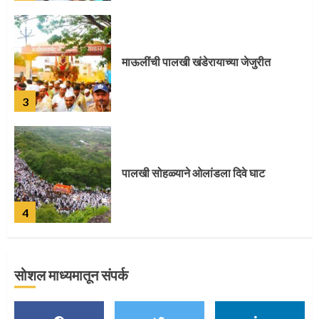
माऊलींची पालखी खंडेरायाच्या जेजुरीत
3
पालखी सोहळ्याने ओलांडला दिवे घाट
4
पुणेकरांकडून पालख्यांचे उत्साही स्वागत
सोशल माध्यमातून संपर्क
5