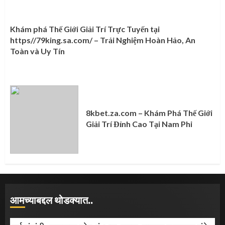
Khám phá Thế Giới Giải Trí Trực Tuyến tại
https//79king.sa.com/ – Trải Nghiệm Hoàn Hảo, An
Toàn và Uy Tín
8kbet.za.com – Khám Phá Thế Giới
Giải Trí Đỉnh Cao Tại Nam Phi
आमच्याबद्दल थोडक्यात..