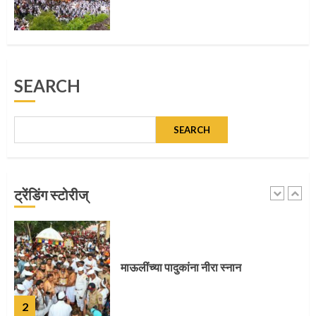
पुणेकरांकडून पालख्यांचे उत्साही स्वागत
5
SEARCH
SEARCH
मुख्यमंत्र्यांच्या हस्ते विठ्ठलाची महापूजा
1
ट्रेंडिंग स्टोरीज्
माऊलींच्या पादुकांना नीरा स्नान
2