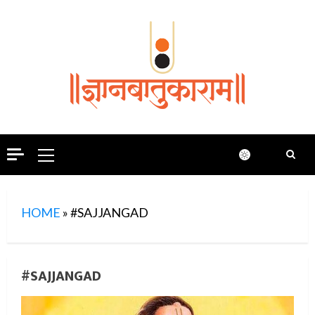
Skip
to
content
Primary
Menu
HOME
»
#SAJJANGAD
#SAJJANGAD