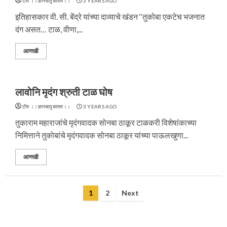
टीम ।।ज्ञानबातुकाराम।।
3 YEARS AGO
इतिहासकार वी. सी. बेंद्रे यांच्या दाव्याचे खंडन ‘‘तुकोबा एकटेच भजनात
दंग असत… टाळ, वीणा,...
आणखी
प्रस्थान सोहळ्यासाठी आळंदी सज्ज
लावोनि मृदंग श्रुती टाळ घोष
3
टीम ।।ज्ञानबातुकाराम।।
3 YEARS AGO
तुकाराम महाराजांचे मृदंगवादक सोनबा ठाकूर टाळकरी विशेषांकाच्या
निमित्ताने तुकोबांचे मृदंगवादक सोनबा ठाकूर यांच्या पाऊलखुणा...
संत दासगणू महाराज पुण्यतिथी
आणखी
4
Posts
1
2
Next
pagination