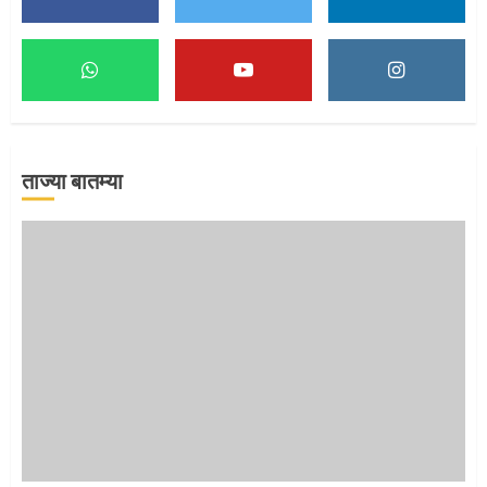
माऊलींच्या पादुकांना नीरा स्नान
2
ताज्या बातम्या
माऊलींची पालखी खंडेरायाच्या जेजुरीत
3