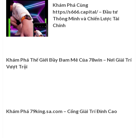
Khám Phá Cùng
https//s666.capital/ – Đầu tư
Thông Minh và Chiến Lược Tài
Chính
Khám Phá Thế Giới Đầy Đam Mê Của 78win – Nơi Giải Trí
Vượt Trội
Khám Phá 79king.sa.com – Cổng Giải Trí Đỉnh Cao