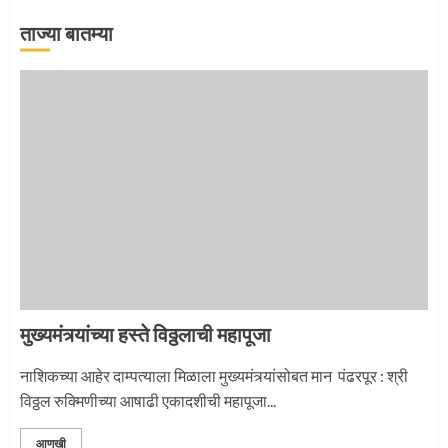
ताज्या बातम्या
‘तुकाराम तुकाराम’ गजरी दुमदुमली देहूनगरी
1
नगरच्या काळे दाम्पत्याला महापूजेचा मान
2
मुख्यमंत्र्यांच्या हस्ते विठ्ठलाची महापूजा
प्रस्थान सोहळ्यासाठी आळंदी सज्ज
नाशिकच्या आहेर दाम्पत्याला मिळाला मुख्यमंत्र्यांसोबत मान पंढरपूर : श्री
विठ्ठल रुक्मिणीच्या आषाढी एकादशीची महापूजा...
3
आणखी