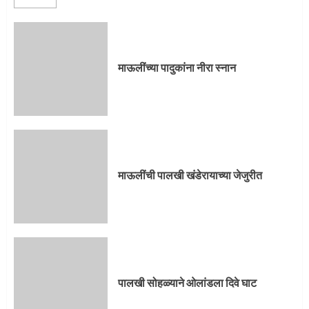
माऊलींची पालखी खंडेरायाच्या जेजुरीत
3
माऊलींच्या पादुकांना नीरा स्नान
पालखी सोहळ्याने ओलांडला दिवे घाट
4
माऊलींची पालखी खंडेरायाच्या जेजुरीत
पुणेकरांकडून पालख्यांचे उत्साही स्वागत
5
पालखी सोहळ्याने ओलांडला दिवे घाट