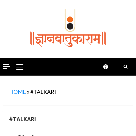
Skip
to
content
Primary
Menu
HOME
»
#TALKARI
#TALKARI