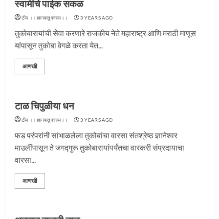
स्वामीचे पाईक सकळ
टीम ।।ज्ञानबातुकाराम।।
3 YEARS AGO
तुकोबारायांची सेवा करणारे राजकीय नेते महाराष्ट्र आणि मराठी माणूस
यांपासून तुकोबा वेगळे करता येत...
आणखी
टाळ चिपुळीया धन
टीम ।।ज्ञानबातुकाराम।।
3 YEARS AGO
फड परंपरांनी सांभाळलेला तुकोबांचा वारसा संतश्रेष्ठ ज्ञानेश्वर
माउलींपासून ते जगद्गुरू तुकोबारायांपर्यंतचा वारकरी संप्रदायाचा
वारसा...
आणखी