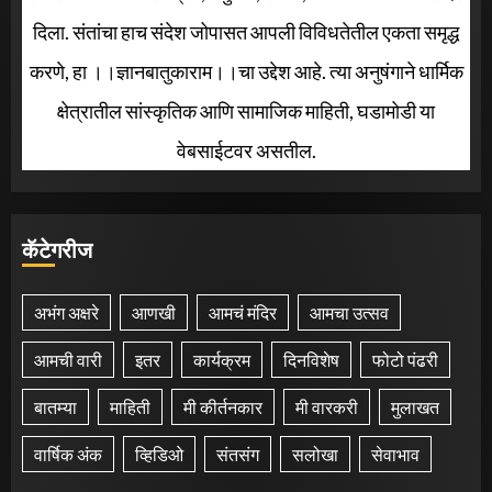
दिला. संतांचा हाच संदेश जोपासत आपली विविधतेतील एकता समृद्ध
करणे, हा ।।ज्ञानबातुकाराम।।चा उद्देश आहे. त्या अनुषंगाने धार्मिक
क्षेत्रातील सांस्कृतिक आणि सामाजिक माहिती, घडामोडी या
वेबसाईटवर असतील.
कॅटेगरीज
अभंग अक्षरे
आणखी
आमचं मंदिर
आमचा उत्सव
आमची वारी
इतर
कार्यक्रम
दिनविशेष
फोटो पंढरी
बातम्या
माहिती
मी कीर्तनकार
मी वारकरी
मुलाखत
वार्षिक अंक
व्हिडिओ
संतसंग
सलोखा
सेवाभाव