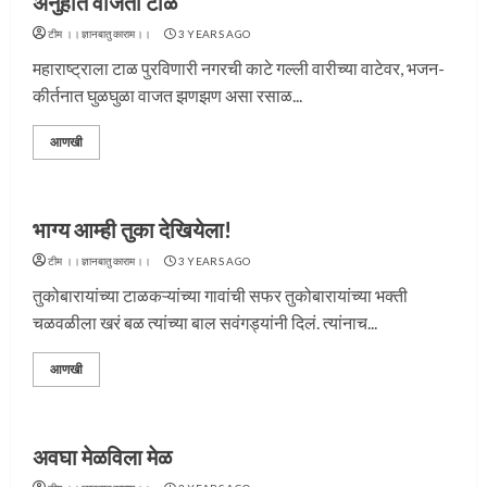
अनुहात वाजती टाळ
टीम ।।ज्ञानबातुकाराम।।
3 YEARS AGO
महाराष्ट्राला टाळ पुरविणारी नगरची काटे गल्ली वारीच्या वाटेवर, भजन-
कीर्तनात घुळघुळा वाजत झणझण असा रसाळ...
आणखी
भाग्य आम्ही तुका देखियेला!
टीम ।।ज्ञानबातुकाराम।।
3 YEARS AGO
तुकोबारायांच्या टाळकऱ्यांच्या गावांची सफर तुकोबारायांच्या भक्ती
चळवळीला खरं बळ त्यांच्या बाल सवंगड्यांनी दिलं. त्यांनाच...
आणखी
अवघा मेळविला मेळ