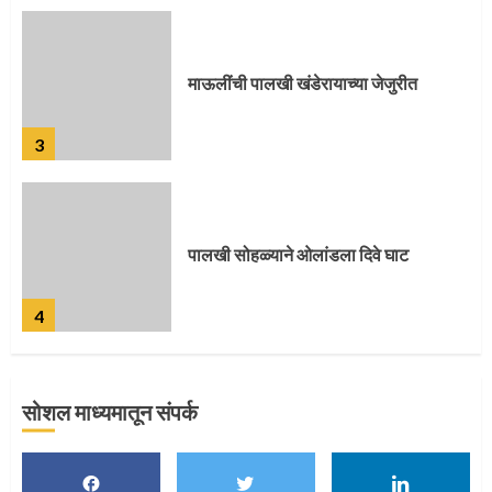
पालखी सोहळ्याने ओलांडला दिवे घाट
4
पुणेकरांकडून पालख्यांचे उत्साही स्वागत
5
सोशल माध्यमातून संपर्क
मुख्यमंत्र्यांच्या हस्ते विठ्ठलाची महापूजा
1