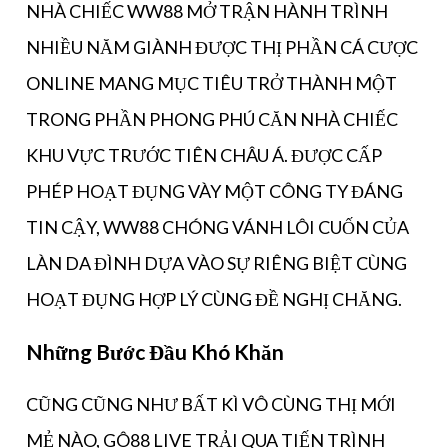
NHÀ CHIẾC WW88 MỞ TRẬN HÀNH TRÌNH
NHIỀU NĂM GIÀNH ĐƯỢC THỊ PHẦN CÁ CƯỢC
ONLINE MANG MỤC TIÊU TRỞ THÀNH MỘT
TRONG PHẦN PHONG PHÚ CĂN NHÀ CHIẾC
KHU VỰC TRƯỚC TIÊN CHÂU Á. ĐƯỢC CẤP
PHÉP HOẠT ĐỤNG VÀY MỘT CÔNG TY ĐÁNG
TIN CẬY, WW88 CHÓNG VÁNH LÔI CUỐN CỦA
LÀN DA ĐÌNH DỰA VÀO SỰ RIÊNG BIỆT CÙNG
HOẠT ĐỤNG HỢP LÝ CÙNG ĐỀ NGHỊ CHĂNG.
Những Bước Đầu Khó Khăn
CŨNG CŨNG NHƯ BẤT KÌ VÔ CÙNG THỊ MỚI
MẺ NÀO, GÔ88 LIVE TRẢI QUA TIẾN TRÌNH