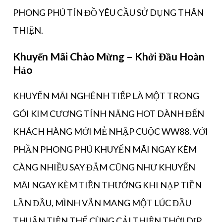
PHONG PHÚ TÍN ĐỒ YÊU CẦU SỬ DỤNG THÂN
THIỆN.
Khuyến Mãi Chào Mừng – Khởi Đầu Hoàn
Hảo
KHUYẾN MÃI NGHÊNH TIẾP LÀ MỘT TRONG
GÓI KIM CƯƠNG TÍNH NĂNG HOT DÀNH ĐẾN
KHÁCH HÀNG MỚI MẺ NHẬP CUỘC WW88. VỚI
PHẦN PHONG PHÚ KHUYẾN MÃI NGAY KÈM
CÀNG NHIỀU SAY ĐẮM CŨNG NHƯ KHUYẾN
MÃI NGAY KÈM TIỀN THƯỞNG KHI NẠP TIỀN
LẦN ĐẦU, MÌNH VẪN MANG MỘT LÚC ĐẦU
THUẬN TIỆN THỂ CÙNG CẢI THIỆN THỜI DỊP