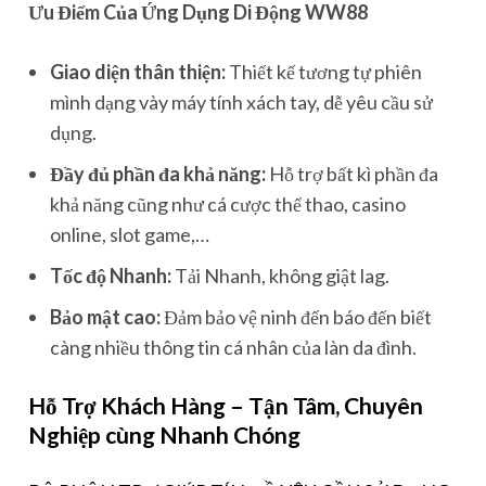
Ưu Điểm Của Ứng Dụng Di Động WW88
Giao diện thân thiện:
Thiết kế tương tự phiên
mình dạng vày máy tính xách tay, dễ yêu cầu sử
dụng.
Đầy đủ phần đa khả năng:
Hỗ trợ bất kì phần đa
khả năng cũng như cá cược thể thao, casino
online, slot game,…
Tốc độ Nhanh:
Tải Nhanh, không giật lag.
Bảo mật cao:
Đảm bảo vệ ninh đến báo đến biết
càng nhiều thông tin cá nhân của làn da đình.
Hỗ Trợ Khách Hàng – Tận Tâm, Chuyên
Nghiệp cùng Nhanh Chóng