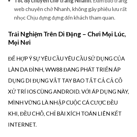
Tốc độ chuyên chở trang Nhanh:
Đảm bảo trang
web chuyên chở Nhanh, không gây phiêu lưu rất
nhọc Chịu đựng đựng đến khách tham quan.
Trải Nghiệm Trên Di Động – Chơi Mọi Lúc,
Mọi Nơi
ĐỂ HỢP Ý SỰ YÊU CẦU YÊU CẦU SỬ DỤNG CỦA
LÀN DA ĐÌNH, WW88 ĐANG PHÁT TRIỂN ÁP
DỤNG DI ĐỤNG VẮT TAY BAO TẤT CẢ CẢ CỖ
XỬ TRÍ IOS CÙNG ANDROID. VỚI ÁP DỤNG NÀY,
MÌNH VỮNG LÀ NHẬP CUỘC CÁ CƯỢC ĐỀU
KHI, ĐỀU CHỖ, CHỈ BÀI XÍCH TOÁN LIÊN KẾT
INTERNET.