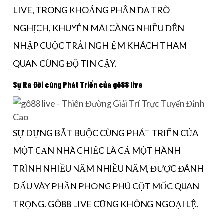
LIVE, TRONG KHOẢNG PHẦN ĐA TRÒ
NGHỊCH, KHUYỄN MÃI CÀNG NHIỀU ĐẾN
NHẬP CUỘC TRẢI NGHIỆM KHÁCH THAM
QUAN CÙNG ĐỘ TIN CẬY.
Sự Ra Đời cùng Phát Triển của gô88 live
SỰ DỰNG BẮT BUỘC CÙNG PHÁT TRIỂN CỦA
MỘT CĂN NHÀ CHIẾC LÀ CẢ MỘT HÀNH
TRÌNH NHIỀU NĂM NHIỀU NĂM, ĐƯỢC ĐÁNH
DẤU VÀY PHẦN PHONG PHÚ CỘT MỐC QUAN
TRỌNG. GÔ88 LIVE CŨNG KHÔNG NGOẠI LỆ.