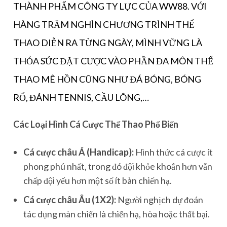
THÀNH PHẨM CÔNG TY LỰC CỦA WW88. VỚI
HÀNG TRĂM NGHÌN CHƯƠNG TRÌNH THỂ
THAO DIỄN RA TỪNG NGÀY, MÌNH VỮNG LÀ
THỎA SỨC ĐẶT CƯỢC VÀO PHẦN ĐA MÔN THỂ
THAO MÊ HỒN CŨNG NHƯ ĐÁ BÓNG, BÓNG
RỔ, ĐÁNH TENNIS, CẦU LÔNG,…
Các Loại Hình Cá Cược Thể Thao Phổ Biến
Cá cược châu Á (Handicap):
Hình thức cá cược ít
phong phú nhất, trong đó đội khỏe khoắn hơn vẫn
chấp đội yếu hơn một số ít bàn chiến hạ.
Cá cược châu Âu (1X2):
Người nghịch dự đoán
tác dụng màn chiến là chiến hạ, hòa hoặc thất bại.