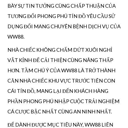
BÀY SỰ TIN TƯỞNG CÙNG CHẤP THUẬN CỦA
TƯƠNG ĐỐI PHONG PHÚ TÍN ĐỒ YÊU CẦU SỬ
DỤNG ĐỐI MANG CHUYÊN BỆNH DỊCH VỤ CỦA
WW88.
NHÀ CHIẾC KHÔNG CHẤM DỨT XUÔI NGHỈ
VẮT KỈNH ĐỂ CẢI THIỆN CÙNG NÂNG THẤP
HƠN. TẦM CHÚ Ý CỦA WW88 LÀ TRỞ THÀNH
CĂN NHÀ CHIẾC KHU VỰC TRƯỚC TIÊN CON
CÁI TÍN ĐỒ, MANG LẠI ĐẾN KHÁCH HÀNG
PHẦN PHONG PHÚ NHẬP CUỘC TRẢI NGHIỆM
CÁ CƯỢC BẬC NHẤT CÙNG AN NINH NHẤT.
ĐỂ DÀNH ĐƯỢC MỤC TIÊU NÀY, WW88 LIÊN