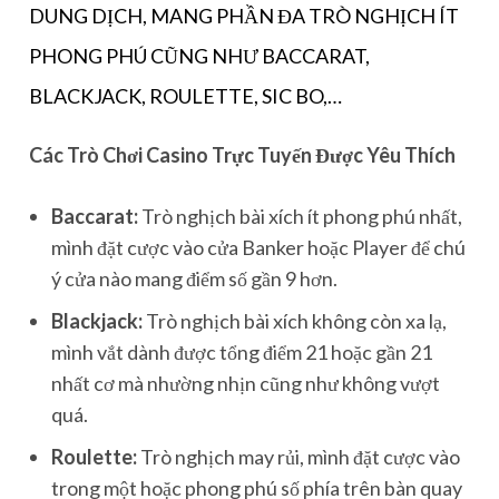
DUNG DỊCH, MANG PHẦN ĐA TRÒ NGHỊCH ÍT
PHONG PHÚ CŨNG NHƯ BACCARAT,
BLACKJACK, ROULETTE, SIC BO,…
Các Trò Chơi Casino Trực Tuyến Được Yêu Thích
Baccarat:
Trò nghịch bài xích ít phong phú nhất,
mình đặt cược vào cửa Banker hoặc Player để chú
ý cửa nào mang điểm số gần 9 hơn.
Blackjack:
Trò nghịch bài xích không còn xa lạ,
mình vắt dành được tổng điểm 21 hoặc gần 21
nhất cơ mà nhường nhịn cũng như không vượt
quá.
Roulette:
Trò nghịch may rủi, mình đặt cược vào
trong một hoặc phong phú số phía trên bàn quay