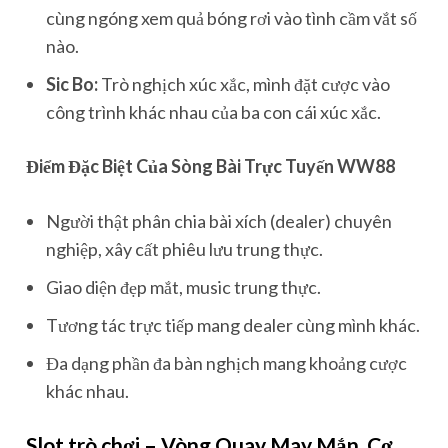
cùng ngóng xem quả bóng rơi vào tình cầm vắt số
nào.
Sic Bo:
Trò nghịch xúc xắc, mình đặt cược vào
công trình khác nhau của ba con cái xúc xắc.
Điểm Đặc Biệt Của Sòng Bài Trực Tuyến WW88
Người thật phân chia bài xích (dealer) chuyên
nghiệp, xây cất phiêu lưu trung thực.
Giao diện đẹp mắt, music trung thực.
Tương tác trực tiếp mang dealer cùng mình khác.
Đa dạng phần đa bàn nghịch mang khoảng cược
khác nhau.
Slot trò chơi – Vòng Quay May Mắn, Cơ