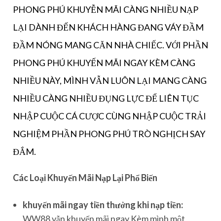
PHONG PHÚ KHUYỄN MÃI CÀNG NHIỀU NẠP
LẠI DÀNH ĐẾN KHÁCH HÀNG ĐANG VÁY ĐẦM
ĐẦM NÓNG MANG CĂN NHÀ CHIẾC. VỚI PHẦN
PHONG PHÚ KHUYẾN MÃI NGAY KÈM CÀNG
NHIỀU NÀY, MÌNH VẪN LUÔN LẠI MANG CÀNG
NHIỀU CÀNG NHIỀU ĐỤNG LỰC ĐỂ LIÊN TỤC
NHẬP CUỘC CÁ CƯỢC CÙNG NHẬP CUỘC TRẢI
NGHIỆM PHẦN PHONG PHÚ TRÒ NGHỊCH SAY
ĐẮM.
Các Loại Khuyến Mãi Nạp Lại Phổ Biến
khuyến mãi ngay tiền thưởng khi nạp tiền:
WW88 vẫn khuyến mãi ngay Kèm mình một