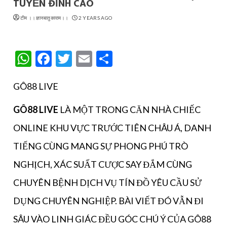
TUYẾN ĐỈNH CAO
टीम ।।ज्ञानबातुकाराम।।
2 YEARS AGO
WhatsApp
Facebook
Twitter
Email
Share
GÔ88 LIVE
GÔ88 LIVE
LÀ MỘT TRONG CĂN NHÀ CHIẾC
ONLINE KHU VỰC TRƯỚC TIÊN CHÂU Á, DANH
TIẾNG CÙNG MANG SỰ PHONG PHÚ TRÒ
NGHỊCH, XÁC SUẤT CƯỢC SAY ĐẮM CÙNG
CHUYÊN BỆNH DỊCH VỤ TÍN ĐỒ YÊU CẦU SỬ
DỤNG CHUYÊN NGHIỆP. BÀI VIẾT ĐÓ VẪN ĐI
SÂU VÀO LINH GIÁC ĐỀU GÓC CHÚ Ý CỦA GÔ88