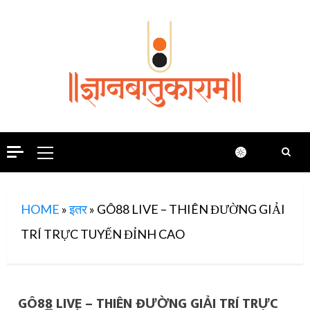
Skip
to
content
Primary
Menu
HOME
»
इतर
»
GÔ88 LIVE – THIÊN ĐƯỜNG GIẢI
TRÍ TRỰC TUYẾN ĐỈNH CAO
GÔ88 LIVE – THIÊN ĐƯỜNG GIẢI TRÍ TRỰC