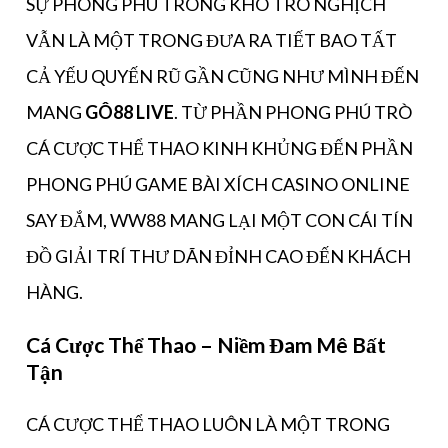
SỰ PHONG PHÚ TRONG KHO TRÒ NGHỊCH
VẪN LÀ MỘT TRONG ĐƯA RA TIẾT BAO TẤT
CẢ YẾU QUYẾN RŨ GẦN CŨNG NHƯ MÌNH ĐẾN
MANG
GÔ88 LIVE
. TỪ PHẦN PHONG PHÚ TRÒ
CÁ CƯỢC THỂ THAO KINH KHỦNG ĐẾN PHẦN
PHONG PHÚ GAME BÀI XÍCH CASINO ONLINE
SAY ĐẮM, WW88 MANG LẠI MỘT CON CÁI TÍN
ĐỒ GIẢI TRÍ THƯ DÃN ĐỈNH CAO ĐẾN KHÁCH
HÀNG.
Cá Cược Thể Thao – Niềm Đam Mê Bất
Tận
CÁ CƯỢC THỂ THAO LUÔN LÀ MỘT TRONG