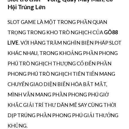
Hội Trúng Lớn
SLOT GAME LÀ MỘT TRONG PHẦN QUAN
TRỌNG TRONG KHO TRÒ NGHỊCH CỦA
GÔ88
LIVE
. VỚI HÀNG TRĂM NGHÌN BIỆN PHÁP SLOT
KHÁC NHAU, TRONG KHOẢNG PHẦN PHONG
PHÚ TRÒ NGHỊCH THƯỢNG CỔ ĐẾN PHẦN
PHONG PHÚ TRÒ NGHỊCH TIÊN TIẾN MANG
CHUYỂN GIAO DIỆN BIẾN HÓA BẮT MẮT,
MÌNH VẪN MANG PHẦN PHONG PHÚ GIỜ
KHẮC GIẢI TRÍ THƯ DÃN MÊ SAY CÙNG THỜI
DỊP TRÚNG PHẦN PHONG PHÚ GIẢI THƯỞNG
KHỦNG.