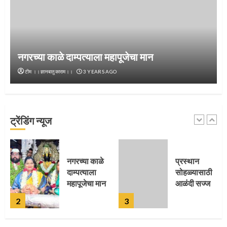
नगरच्या काळे दाम्पत्याला महापूजेचा मान
टीम ।।ज्ञानबातुकाराम।।
3 YEARS AGO
ट्रेंडिंग न्यूज
प्रस्थान
संत दासगणू
सोहळ्यासाठी
महाराज
आळंदी सज्ज
पुण्यतिथी
3
4