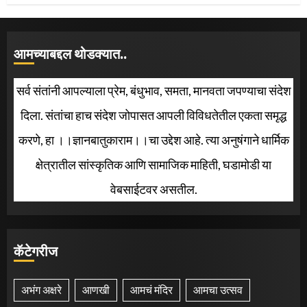
आमच्याबद्दल थोडक्यात..
सर्व संतांनी आपल्याला प्रेम, बंधुभाव, समता, मानवता जपण्याचा संदेश
दिला. संतांचा हाच संदेश जोपासत आपली विविधतेतील एकता समृद्ध
करणे, हा ।।ज्ञानबातुकाराम।।चा उद्देश आहे. त्या अनुषंगाने धार्मिक
क्षेत्रातील सांस्कृतिक आणि सामाजिक माहिती, घडामोडी या
वेबसाईटवर असतील.
कॅटेगरीज
अभंग अक्षरे
आणखी
आमचं मंदिर
आमचा उत्सव