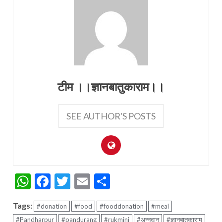
टीम ।।ज्ञानबातुकाराम।।
SEE AUTHOR'S POSTS
WhatsApp
Facebook
Twitter
Email
Share
Tags:
#donation
#food
#fooddonation
#meal
#Pandharpur
#pandurang
#rukmini
#अन्नदान
#ज्ञानबातुकाराम