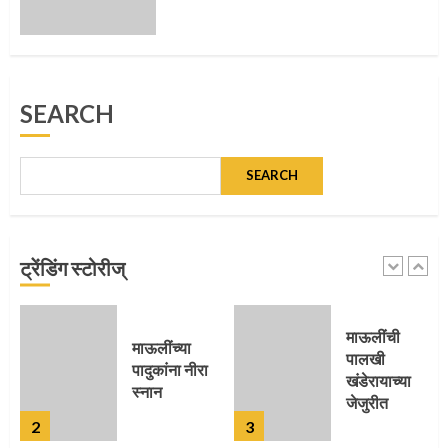
SEARCH
SEARCH
ट्रेंडिंग स्टोरीज्
माऊलींची
पालखी
पालखी
सोहळ्याने
खंडेरायाच्या
ओलांडला दिवे
जेजुरीत
घाट
3
4