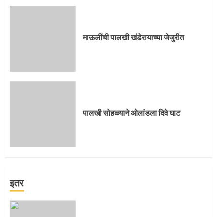
माऊलींची पालखी खंडेरायाच्या जेजुरीत
पालखी सोहळ्याने ओलांडला दिवे घाट
इतर