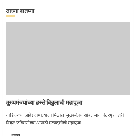
ताज्या बातम्या
मुख्यमंत्र्यांच्या हस्ते विठ्ठलाची महापूजा
नाशिकच्या आहेर दाम्पत्याला मिळाला मुख्यमंत्र्यांसोबत मान पंढरपूर : श्री
विठ्ठल रुक्मिणीच्या आषाढी एकादशीची महापूजा...
आणखी