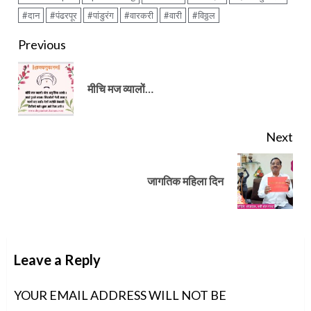
#दान
#पंढरपूर
#पांडुरंग
#वारकरी
#वारी
#विठ्ठल
Continue
Previous
Reading
Pre
मीचि मज व्यालों…
pos
Next
Next
जागतिक महिला दिन
post:
Leave a Reply
YOUR EMAIL ADDRESS WILL NOT BE