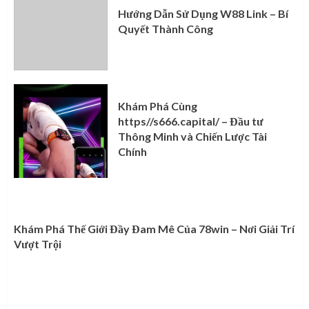
Hướng Dẫn Sử Dụng W88 Link – Bí
Quyết Thành Công
Khám Phá Cùng
https//s666.capital/ – Đầu tư
Thông Minh và Chiến Lược Tài
Chính
Khám Phá Thế Giới Đầy Đam Mê Của 78win – Nơi Giải Trí
Vượt Trội