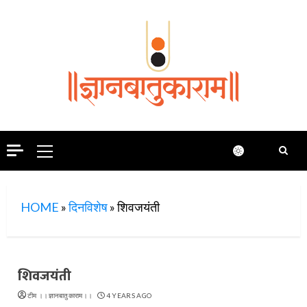
Skip
to
content
Primary
Menu
HOME
»
दिनविशेष
»
शिवजयंती
शिवजयंती
टीम ।।ज्ञानबातुकाराम।।
4 YEARS AGO