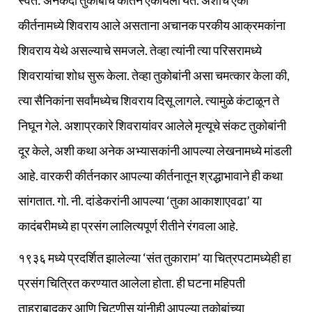
स्वत: अनेकदा तुकोबांचे कीर्तन ऐकायला येत. अशाच एका
कीर्तनामध्ये शिवराय आले असताना अचानक परकीय आक्रमकांना
शिवराय येथे असल्याचे समजले. तेव्हा त्यांनी त्या परिसरामध्ये
शिवरायांचा शोध सुरू केला. तेव्हा तुकोबांनी असा चमत्कार केला की,
त्या सैनिकांना सर्वांमध्येच शिवराय दिसू लागले. त्यामुळे कंटाळून ते
निघून गेले. अशाप्रकारे शिवरायांवर आलेले मृत्यूचे संकट तुकोबांनी
दूर केले, अशी कथा अनेक अभ्यासकांनी आपल्या लेखनामध्ये मांडली
आहे. वारकरी कीर्तनकार आपल्या कीर्तनातून श्रद्धाभावाने ही कथा
सांगतात. गो. नी. दांडेकरांनी आपल्या ‘तुका आकाशाएवढा’ या
कादंबरीमध्ये हा प्रसंग लालित्यपूर्ण रीतीने रंगवला आहे.
१९३६ मध्ये प्रदर्शित झालेल्या ‘संत तुकाराम’ या चित्रपटामध्येही हा
प्रसंग चित्रित करण्यात आलेला होता. ही घटना महिपती
ताहराबादकर आणि चिटणीस यांनीही आपल्या तुकोबांच्या