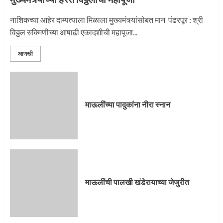
प्रस्थान सोहळ्यासाठी आळंदी सज्ज
नाशिकच्या आहेर दाम्पत्याला मिळाला मुख्यमंत्र्यांसोबत मान पंढरपूर : श्री
विठ्ठल रुक्मिणीच्या आषाढी एकादशीची महापूजा...
3
आणखी
माऊलींची पालखी खंडेरायाच्या जेजुरीत
3
माऊलींच्या पादुकांना नीरा स्नान
पालखी सोहळ्याने ओलांडला दिवे घाट
4
माऊलींची पालखी खंडेरायाच्या जेजुरीत