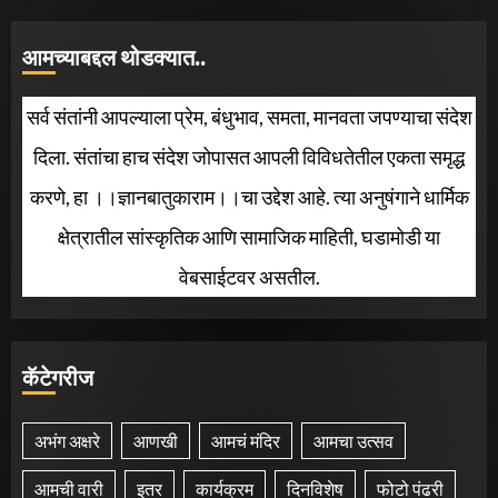
आमच्याबद्दल थोडक्यात..
सर्व संतांनी आपल्याला प्रेम, बंधुभाव, समता, मानवता जपण्याचा संदेश
दिला. संतांचा हाच संदेश जोपासत आपली विविधतेतील एकता समृद्ध
करणे, हा ।।ज्ञानबातुकाराम।।चा उद्देश आहे. त्या अनुषंगाने धार्मिक
क्षेत्रातील सांस्कृतिक आणि सामाजिक माहिती, घडामोडी या
वेबसाईटवर असतील.
कॅटेगरीज
अभंग अक्षरे
आणखी
आमचं मंदिर
आमचा उत्सव
आमची वारी
इतर
कार्यक्रम
दिनविशेष
फोटो पंढरी