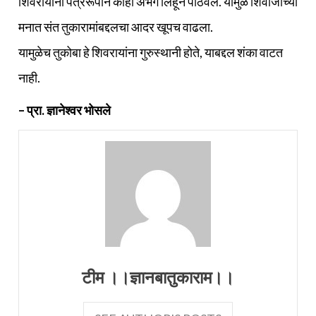
शिवरायांना पत्ररूपाने काही अभंग लिहून पाठवले. यामुळे शिवाजींच्या
मनात संत तुकारामांबद्दलचा आदर खूपच वाढला.
यामुळेच तुकोबा हे शिवरायांना गुरुस्थानी होते, याबद्दल शंका वाटत
नाही.
– प्रा. ज्ञानेश्वर भोसले
टीम ।।ज्ञानबातुकाराम।।