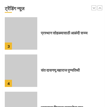
ट्रेंडिंग न्यूज
2
प्रस्थान सोहळ्यासाठी आळंदी सज्ज
3
संत दासगणू महाराज पुण्यतिथी
4