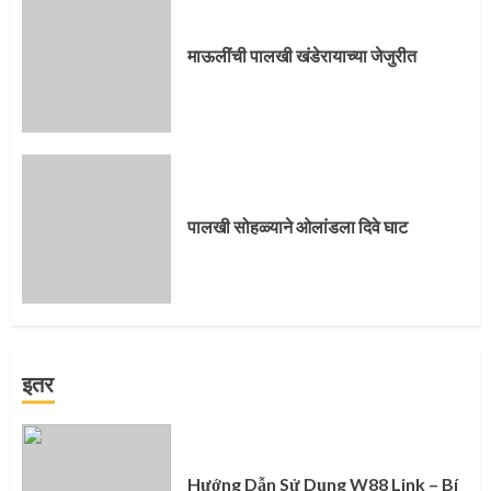
माऊलींची पालखी खंडेरायाच्या जेजुरीत
पालखी सोहळ्याने ओलांडला दिवे घाट
इतर
Hướng Dẫn Sử Dụng W88 Link – Bí