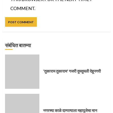
COMMENT.
संबंधित बातम्या
प्रस्थान सोहळ्यासाठी आळंदी सज्ज
‘तुकाराम तुकाराम’ गजरी दुमदुमली देहूनगरी
3
संत दासगणू महाराज पुण्यतिथी
नगरच्या काळे दाम्पत्याला महापूजेचा मान