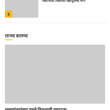
जवानाला मिळाला महापूजेचा मान
5
ताज्या बातम्या
‘तुकाराम तुकाराम’ गजरी दुमदुमली देहूनगरी
1
नगरच्या काळे दाम्पत्याला महापूजेचा मान
2
मुख्यमंत्र्यांच्या हस्ते विठ्ठलाची महापूजा