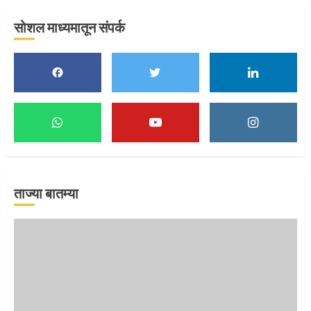
सोशल माध्यमातून संपर्क
मुख्यमंत्र्यांच्या हस्ते विठ्ठलाची महापूजा
1
माऊलींच्या पादुकांना नीरा स्नान
2
ताज्या बातम्या
माऊलींची पालखी खंडेरायाच्या जेजुरीत
3