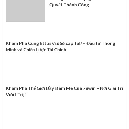
Quyết Thành Công
Khám Phá Cùng https//s666.capital/ – Đầu tư Thông
Minh và Chiến Lược Tài Chính
Khám Phá Thế Giới Đầy Đam Mê Của 78win – Nơi Giải Trí
Vượt Trội