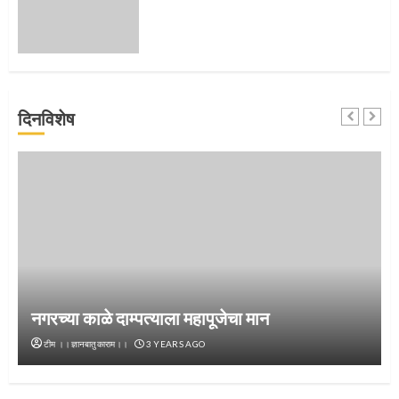
4
जवानाला मिळाला महापूजेचा मान
दिनविशेष
5
‘तुकाराम तुकाराम’ गजरी दुमदुमली देहूनगरी
1
नगरच्या काळे दाम्पत्याला महापूजेचा मान
टीम ।।ज्ञानबातुकाराम।।
3 YEARS AGO
नगरच्या काळे दाम्पत्याला महापूजेचा मान