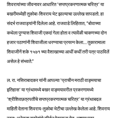
शिवरायांच्या जीवनावर आधारित ‘सप्तप्रकरणात्मक चरित्र’ या
बखरीमध्येही तुकोबा-शिवराय भेट झाल्याचा उल्लेख सापडतो. हा
संदर्भ राजवाड्यांनी दिलेला आहे. राजवाडे लिहितात, “बोवाच्या
कथेला पुण्यास शिवाजी एकदां गेला होता व त्यावेंळी चाकणच्या दोन
हजार पठाणांनी शिवाजीला धरण्याचा प्रयत्न केला… तुकारामाला
शिवाजीनें शके १५७१ च्या वैशाखाच्या आधीं कधीं तरी पत्र पाठविलें
असेल हे संभवते.”
ल. रा. नसिराबादकर यांनी आपल्या ‘प्राचीन मराठी वाङ्मयाचा
इतिहास’ या ग्रंथामध्ये बखर वाङ्मयावरील प्रकरणामध्ये
‘श्रीशिवछत्रपतींचे सप्तप्रकरणात्मक चरित्र’ या ग्रंथाबद्दल
माहिती देताना शिवराय-तुकोबा भेटीचा उल्लेख केलेला आहे. शिवराय