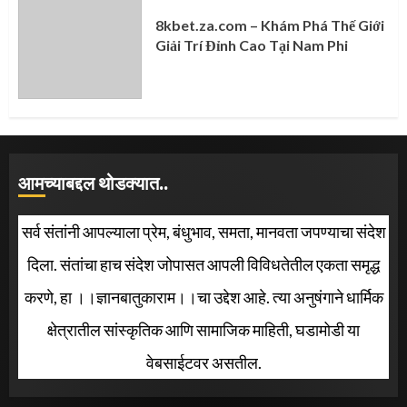
8kbet.za.com – Khám Phá Thế Giới
Giải Trí Đỉnh Cao Tại Nam Phi
आमच्याबद्दल थोडक्यात..
सर्व संतांनी आपल्याला प्रेम, बंधुभाव, समता, मानवता जपण्याचा संदेश
दिला. संतांचा हाच संदेश जोपासत आपली विविधतेतील एकता समृद्ध
करणे, हा ।।ज्ञानबातुकाराम।।चा उद्देश आहे. त्या अनुषंगाने धार्मिक
क्षेत्रातील सांस्कृतिक आणि सामाजिक माहिती, घडामोडी या
वेबसाईटवर असतील.