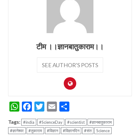
टीम ।।ज्ञानबातुकाराम।।
SEE AUTHOR'S POSTS
WhatsApp
Facebook
Twitter
Email
Share
Tags:
#india
#ScienceDay
#scientist
#ज्ञानबातुकाराम
#ज्ञानेश्वर
#तुकाराम
#विज्ञान
#विज्ञानदिन
#संत
Science