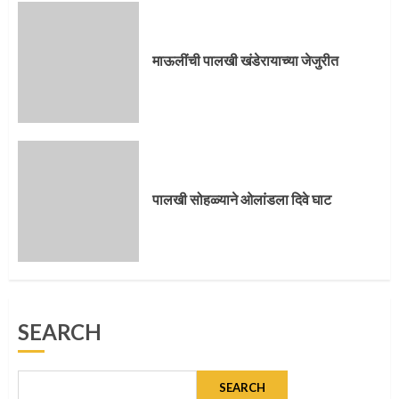
पालखी सोहळ्याने ओलांडला दिवे घाट
4
माऊलींची पालखी खंडेरायाच्या जेजुरीत
पुणेकरांकडून पालख्यांचे उत्साही स्वागत
5
पालखी सोहळ्याने ओलांडला दिवे घाट
मुख्यमंत्र्यांच्या हस्ते विठ्ठलाची महापूजा
SEARCH
1
SEARCH