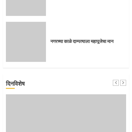
3
संत दासगणू महाराज पुण्यतिथी
नगरच्या काळे दाम्पत्याला महापूजेचा मान
4
जवानाला मिळाला महापूजेचा मान
दिनविशेष
5
‘तुकाराम तुकाराम’ गजरी दुमदुमली देहूनगरी