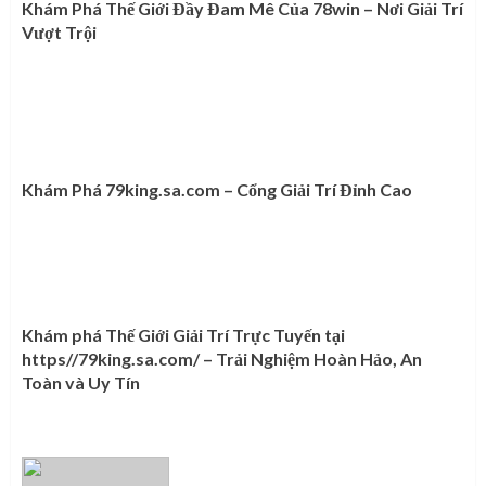
Khám Phá Thế Giới Đầy Đam Mê Của 78win – Nơi Giải Trí
Vượt Trội
Khám Phá 79king.sa.com – Cổng Giải Trí Đỉnh Cao
Khám phá Thế Giới Giải Trí Trực Tuyến tại
https//79king.sa.com/ – Trải Nghiệm Hoàn Hảo, An
Toàn và Uy Tín