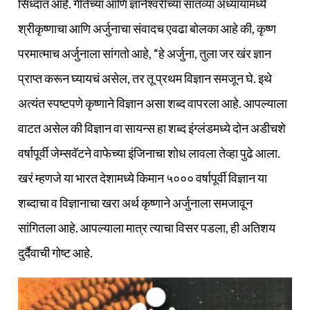
सिध्दांत आहे. गीतेच्या आणि ज्ञानेश्वरीच्या सातव्या अध्यायामध्ये
श्रीकृष्णाचा आणि अर्जुनाचा संवादच एवढा बोलका आहे की, कृष्ण
परमात्माच अर्जुनाला सांगतो आहे, “हे अर्जुना, तुला जर खंर ज्ञान
प्राप्त करून घ्यायचं असेल, तर तू प्रथम विज्ञान समजून घे. इथे
अत्यंत स्पष्टपणे कृष्णाने विज्ञान असा शब्द वापरला आहे. आपल्याला
वाटत असेल की विज्ञान वा सायन्स हा शब्द इंग्लंडमध्ये दोन अडीचशे
वर्षापूर्वी जेम्सवॅटने वाफेच्या इंजिनाचा शोध लावला तेव्हा पुढे आला.
खरं म्हणजे या भारत देशामध्ये किमान ५००० वर्षापूर्वी विज्ञान या
शब्दाचा व विज्ञानाचा खरा अर्थ कृष्णाने अर्जुनाला समजावून
सांगितला आहे. आपल्याला मात्र त्याचा विसर पडला, ही अतिशय
दुर्दैवाची गोष्ट आहे.