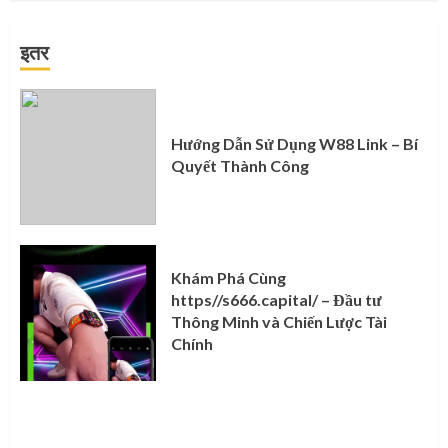
इतर
Hướng Dẫn Sử Dụng W88 Link – Bí
Quyết Thành Công
Khám Phá Cùng
https//s666.capital/ – Đầu tư
Thông Minh và Chiến Lược Tài
Chính