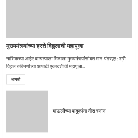
नगरच्या काळे दाम्पत्याला महापूजेचा मान
2
मुख्यमंत्र्यांच्या हस्ते विठ्ठलाची महापूजा
प्रस्थान सोहळ्यासाठी आळंदी सज्ज
नाशिकच्या आहेर दाम्पत्याला मिळाला मुख्यमंत्र्यांसोबत मान पंढरपूर : श्री
विठ्ठल रुक्मिणीच्या आषाढी एकादशीची महापूजा...
3
आणखी
माऊलींची पालखी खंडेरायाच्या जेजुरीत
3
माऊलींच्या पादुकांना नीरा स्नान