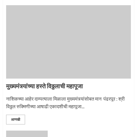
माऊलींची पालखी खंडेरायाच्या जेजुरीत
3
मुख्यमंत्र्यांच्या हस्ते विठ्ठलाची महापूजा
नाशिकच्या आहेर दाम्पत्याला मिळाला मुख्यमंत्र्यांसोबत मान पंढरपूर : श्री
विठ्ठल रुक्मिणीच्या आषाढी एकादशीची महापूजा...
आणखी