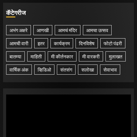
कॅटेगरीज
अभंग अक्षरे
आणखी
आमचं मंदिर
आमचा उत्सव
आमची वारी
इतर
कार्यक्रम
दिनविशेष
फोटो पंढरी
बातम्या
माहिती
मी कीर्तनकार
मी वारकरी
मुलाखत
वार्षिक अंक
व्हिडिओ
संतसंग
सलोखा
सेवाभाव