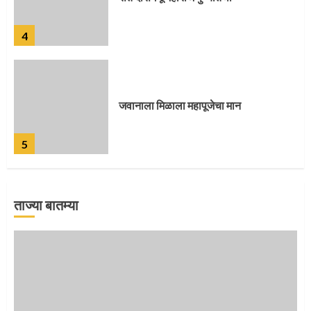
4
जवानाला मिळाला महापूजेचा मान
5
ताज्या बातम्या
‘तुकाराम तुकाराम’ गजरी दुमदुमली देहूनगरी
1