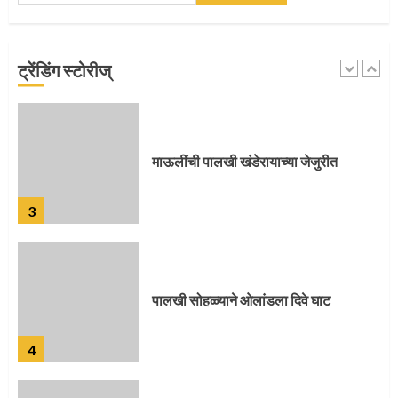
माऊलींच्या पादुकांना नीरा स्नान
ट्रेंडिंग स्टोरीज्
2
माऊलींची पालखी खंडेरायाच्या जेजुरीत
3
पालखी सोहळ्याने ओलांडला दिवे घाट
4