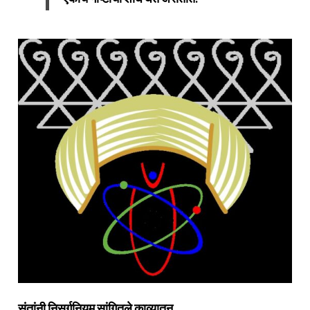
संतांनी निसर्गनियम सांगितले काव्यातून