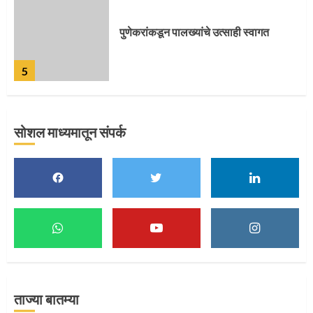
पुणेकरांकडून पालख्यांचे उत्साही स्वागत
5
सोशल माध्यमातून संपर्क
मुख्यमंत्र्यांच्या हस्ते विठ्ठलाची महापूजा
1
माऊलींच्या पादुकांना नीरा स्नान
2
ताज्या बातम्या