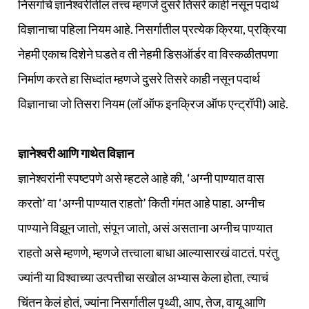
निसर्गाचे ज्ञानेश्वरीतील तत्त्व म्हणजे दुसरे तिसरे काही नसून पदार्थ
विज्ञानाचा पहिला नियम आहे. निसर्गातील प्रत्येक क्रिया, प्रक्रिया
नेहमी एकाच दिशेने घडते व ती नेहमी डिसऑर्डर वा विस्कळीतपणा
निर्माण करते हा सिध्दांत म्हणजे दुसरे तिसरे काही नसून पदार्थ
विज्ञानाचा जो तिसरा नियम (लॉ ऑफ इनक्रिज ऑफ एन्ट्रॉपी) आहे.
ज्ञानेश्वरी आणि गाथेत विज्ञान
ज्ञानेश्वरांनी स्पष्टपणे असे म्हटले आहे की, ‘अग्नी पाण्यात वास
करतो’ वा ‘अग्नी पाण्यात राहतो’ किती गंमत आहे पाहा. अग्नीच
पाण्याने विझून जातो, संपून जातो, असं असताना अग्नीच पाण्यात
राहतो असे म्हणणे, म्हणजे तत्त्वाला बाधा आल्यासारखं वाटतं. परंतु
ज्यांनी या विश्वाच्या उत्पत्तीचा सखोल अभ्यास केला होता, त्याचं
चिंतन केलं होतं, ज्यांना निसर्गातील पृथ्वी, आप, तेज, वायू आणि