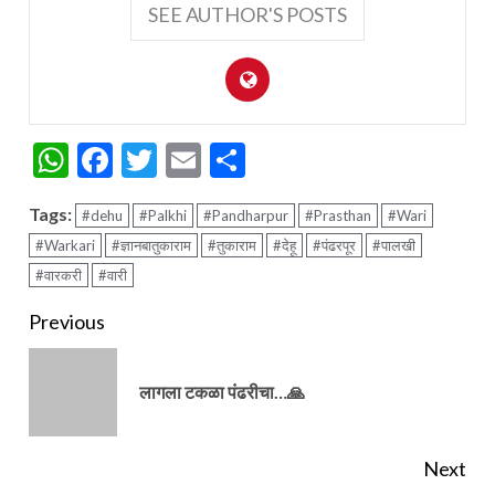
SEE AUTHOR'S POSTS
WhatsApp
Facebook
Twitter
Email
Share
Tags:
#dehu
#Palkhi
#Pandharpur
#Prasthan
#Wari
#Warkari
#ज्ञानबातुकाराम
#तुकाराम
#देहू
#पंढरपूर
#पालखी
#वारकरी
#वारी
Continue
Previous
Reading
Pre
लागला टकळा पंढरीचा…🙏
pos
Next