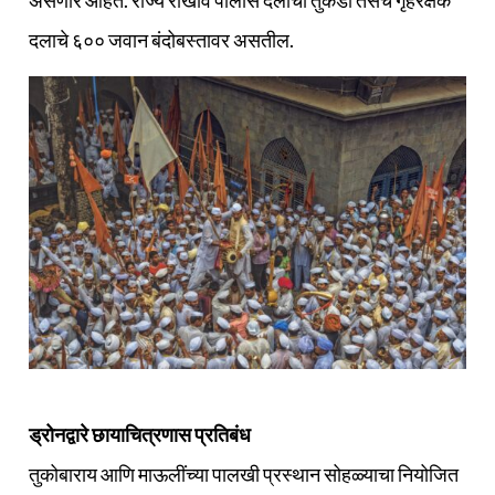
असणार आहेत. राज्य राखीव पोलीस दलाची तुकडी तसेच गृहरक्षक
दलाचे ६०० जवान बंदोबस्तावर असतील.
ड्रोनद्वारे छायाचित्रणास प्रतिबंध
तुकोबाराय आणि माऊलींच्या पालखी प्रस्थान सोहळ्याचा नियोजित