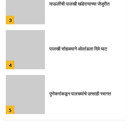
माऊलींची पालखी खंडेरायाच्या जेजुरीत
3
पालखी सोहळ्याने ओलांडला दिवे घाट
4
पुणेकरांकडून पालख्यांचे उत्साही स्वागत
5