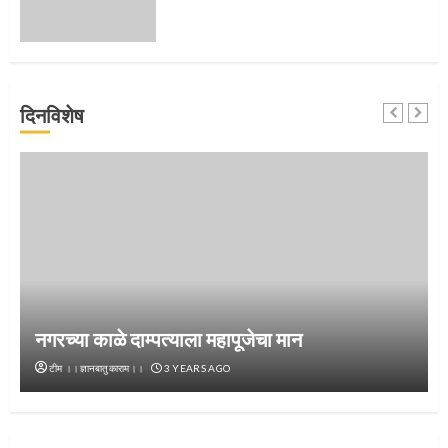
जवानाला मिळाला महापूजेचा मान
दिनविशेष
5
‘तुकाराम तुकाराम’ गजरी दुमदुमली देहूनगरी
1
नगरच्या काळे दाम्पत्याला महापूजेचा मान
टीम ।।ज्ञानबातुकाराम।।
3 YEARS AGO
नगरच्या काळे दाम्पत्याला महापूजेचा मान