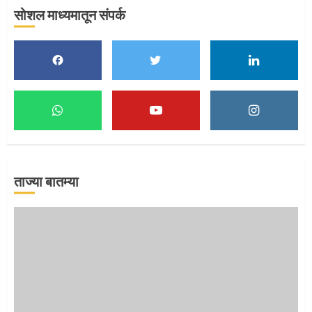
सोशल माध्यमातून संपर्क
मुख्यमंत्र्यांच्या हस्ते विठ्ठलाची महापूजा
1
माऊलींच्या पादुकांना नीरा स्नान
2
ताज्या बातम्या
माऊलींची पालखी खंडेरायाच्या जेजुरीत
3