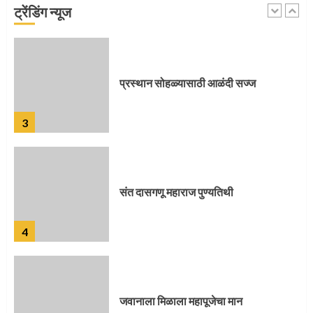
ट्रेंडिंग न्यूज
2
प्रस्थान सोहळ्यासाठी आळंदी सज्ज
3
संत दासगणू महाराज पुण्यतिथी
4
जवानाला मिळाला महापूजेचा मान