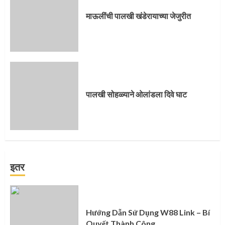
माऊलींची पालखी खंडेरायाच्या जेजुरीत
पालखी सोहळ्याने ओलांडला दिवे घाट
इतर
Hướng Dẫn Sử Dụng W88 Link – Bí
Quyết Thành Công