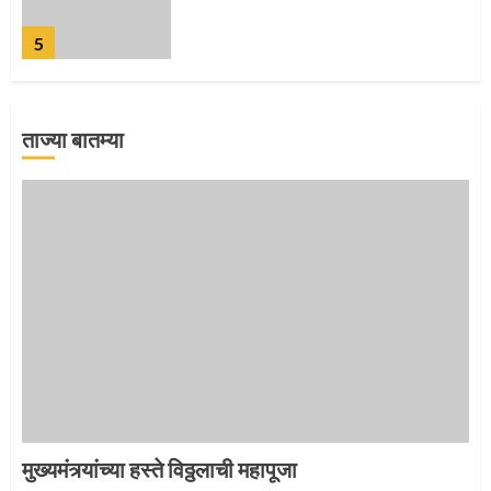
5
ताज्या बातम्या
‘तुकाराम तुकाराम’ गजरी दुमदुमली देहूनगरी
1
नगरच्या काळे दाम्पत्याला महापूजेचा मान
2
मुख्यमंत्र्यांच्या हस्ते विठ्ठलाची महापूजा