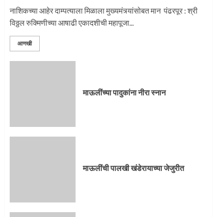
प्रस्थान सोहळ्यासाठी आळंदी सज्ज
नाशिकच्या आहेर दाम्पत्याला मिळाला मुख्यमंत्र्यांसोबत मान पंढरपूर : श्री
विठ्ठल रुक्मिणीच्या आषाढी एकादशीची महापूजा...
3
आणखी
माऊलींची पालखी खंडेरायाच्या जेजुरीत
3
माऊलींच्या पादुकांना नीरा स्नान
पालखी सोहळ्याने ओलांडला दिवे घाट
4
माऊलींची पालखी खंडेरायाच्या जेजुरीत
पुणेकरांकडून पालख्यांचे उत्साही स्वागत