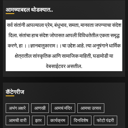
आमच्याबद्दल थोडक्यात..
सर्व संतांनी आपल्याला प्रेम, बंधुभाव, समता, मानवता जपण्याचा संदेश
दिला. संतांचा हाच संदेश जोपासत आपली विविधतेतील एकता समृद्ध
करणे, हा ।।ज्ञानबातुकाराम।।चा उद्देश आहे. त्या अनुषंगाने धार्मिक
क्षेत्रातील सांस्कृतिक आणि सामाजिक माहिती, घडामोडी या
वेबसाईटवर असतील.
कॅटेगरीज
अभंग अक्षरे
आणखी
आमचं मंदिर
आमचा उत्सव
आमची वारी
इतर
कार्यक्रम
दिनविशेष
फोटो पंढरी