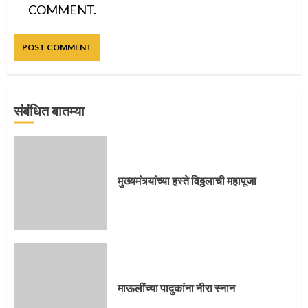
COMMENT.
संबंधित बातम्या
प्रस्थान सोहळ्यासाठी आळंदी सज्ज
मुख्यमंत्र्यांच्या हस्ते विठ्ठलाची महापूजा
3
संत दासगणू महाराज पुण्यतिथी
माऊलींच्या पादुकांना नीरा स्नान
4