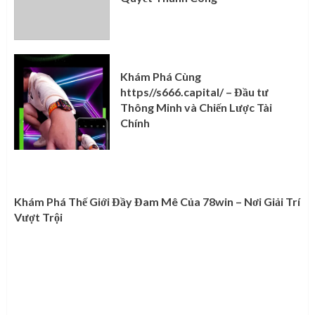
Khám Phá Cùng
https//s666.capital/ – Đầu tư
Thông Minh và Chiến Lược Tài
Chính
Khám Phá Thế Giới Đầy Đam Mê Của 78win – Nơi Giải Trí
Vượt Trội