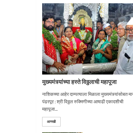
1
नगरच्या काळे दाम्पत्याला
महापूजेचा मान
2
मुख्यमंत्र्यांच्या हस्ते विठ्ठलाची महापूजा
प्रस्थान सोहळ्यासाठी आळं
सज्ज
नाशिकच्या आहेर दाम्पत्याला मिळाला मुख्यमंत्र्यांसोबत म
पंढरपूर : श्री विठ्ठल रुक्मिणीच्या आषाढी एकादशीची
3
महापूजा...
आणखी
माऊलींची पालखी खंडेरायाच्