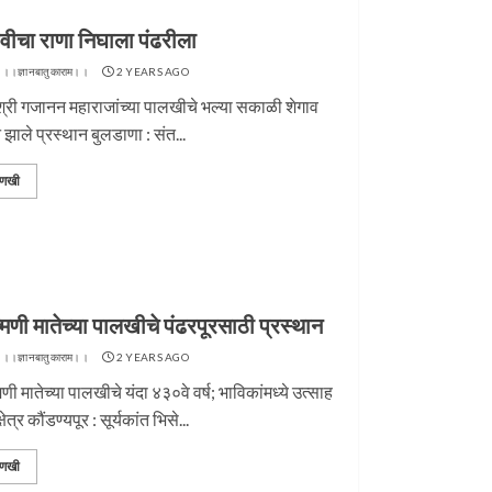
ावीचा राणा निघाला पंढरीला
 ।।ज्ञानबातुकाराम।।
2 YEARS AGO
श्री गजानन महाराजांच्या पालखीचे भल्या सकाळी शेगाव
 झाले प्रस्थान बुलडाणा : संत...
णखी
राज पुण्यतिथी
जवानाला मिळाला महापूजेचा मान
।।
4 YEARS AGO
टीम ।।ज्ञानबातुकाराम।।
4 YEARS AGO
मिणी मातेच्या पालखीचे पंढरपूरसाठी प्रस्थान
 ।।ज्ञानबातुकाराम।।
2 YEARS AGO
िणी मातेच्या पालखीचे यंदा ४३०वे वर्ष; भाविकांमध्ये उत्साह
्षेत्र कौंडण्यपूर : सूर्यकांत भिसे...
णखी