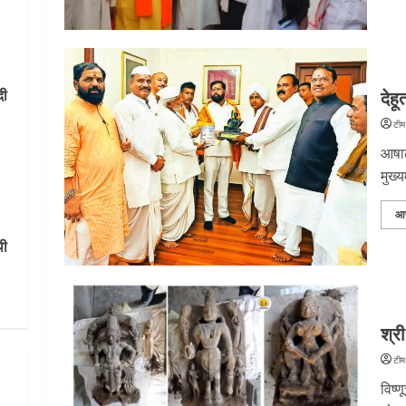
देहू
थी
टीम
आषाढ
मुख्य
आ
श्री
टीम
विष्