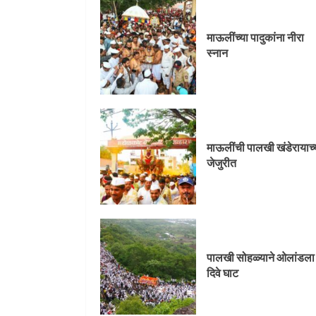
जेजुरीत
माऊलींच्या पादुकांना नीरा
3
स्नान
पालखी सोहळ्याने ओलांडला
दिवे घाट
माऊलींची पालखी खंडेरायाच्
4
जेजुरीत
पुणेकरांकडून पालख्यांचे
उत्साही स्वागत
पालखी सोहळ्याने ओलांडला
5
दिवे घाट