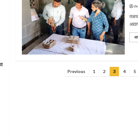
टीम
तळघर
अद्या
आ
या
Posts
Previous
1
2
3
4
5
pagination