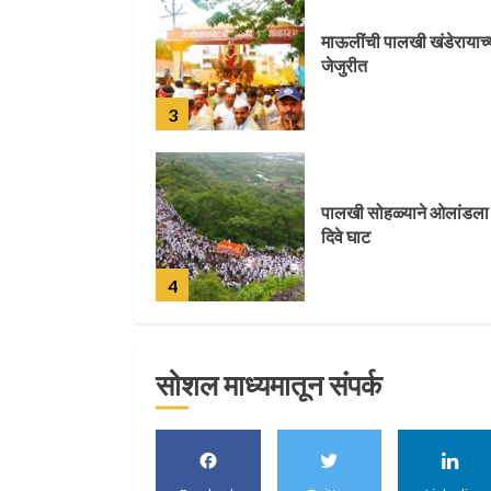
पालखी सोहळ्याने ओलांडला
दिवे घाट
4
पुणेकरांकडून पालख्यांचे
उत्साही स्वागत
5
सोशल माध्यमातून संपर्क
मुख्यमंत्र्यांच्या हस्ते विठ्ठलाच
महापूजा
1