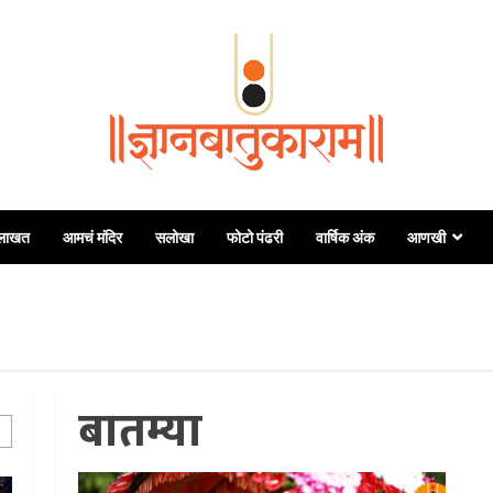
दी
ुलाखत
आमचं मंदिर
सलोखा
फोटो पंढरी
वार्षिक अंक
आणखी
थी
बातम्या