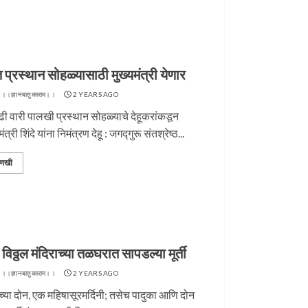
त प्रस्थान सोहळ्यासाठी मुख्यमंत्री येणार
 ।।ज्ञानबातुकाराम।।
2 YEARS AGO
ी वारी पालखी प्रस्थान सोहळ्याचे देहूकरांकडून
मंत्री शिंदे यांना निमंत्रण देहू : जगद्गुरू संतश्रेष्ठ...
णखी
 विठ्ठल मंदिराच्या तळघरात सापडल्या मूर्ती
 ।।ज्ञानबातुकाराम।।
2 YEARS AGO
णूच्या दोन, एक महिषासूरमर्दिनी; तसेच पादुका आणि दोन