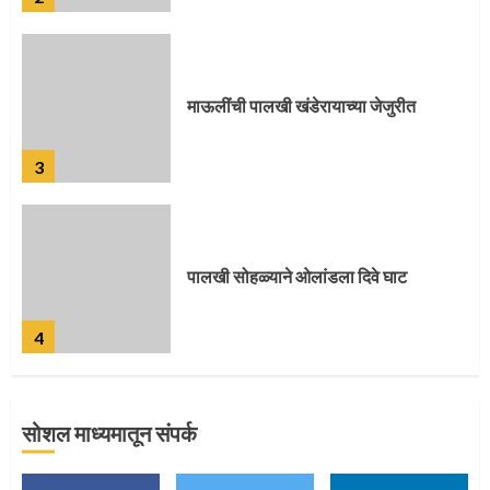
पालखी सोहळ्याने ओलांडला दिवे घाट
4
पुणेकरांकडून पालख्यांचे उत्साही स्वागत
5
सोशल माध्यमातून संपर्क
मुख्यमंत्र्यांच्या हस्ते विठ्ठलाची महापूजा