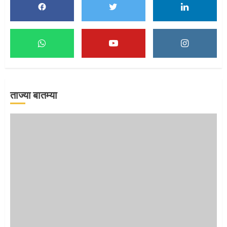
1
माऊलींच्या पादुकांना नीरा स्नान
2
ताज्या बातम्या
माऊलींची पालखी खंडेरायाच्या जेजुरीत
3