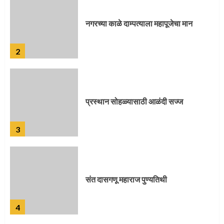
प्रस्थान सोहळ्यासाठी आळंदी सज्ज
3
संत दासगणू महाराज पुण्यतिथी
4
जवानाला मिळाला महापूजेचा मान
5