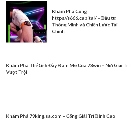
Khám Phá Cùng
https//s666.capital/ – Đầu tư
Thông Minh và Chiến Lược Tài
Chính
Khám Phá Thế Giới Đầy Đam Mê Của 78win – Nơi Giải Trí
Vượt Trội
Khám Phá 79king.sa.com – Cổng Giải Trí Đỉnh Cao