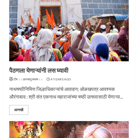
पैठणला येणाऱ्यांनी लस घ्यावी
टीम ।।ज्ञानबातुकाराम।।
4 YEARS AGO
नाथषष्ठीनिमित्त जिल्हाधिकाऱ्यांचे आवाहन; ओळखपत्र आवश्यक
औरंगाबाद : श्री संत एकनाथ महाराजांच्या षष्ठी उत्सवासाठी येणाऱ्या...
आणखी