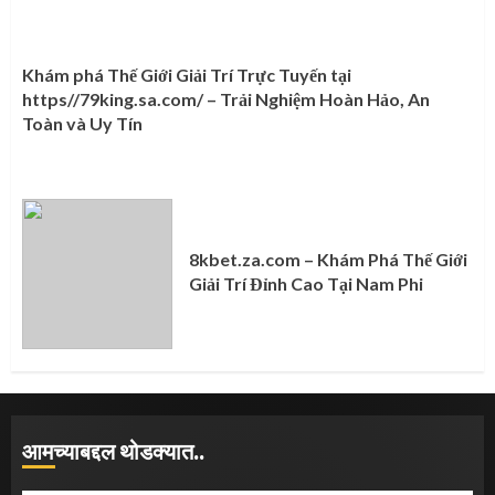
Khám phá Thế Giới Giải Trí Trực Tuyến tại
https//79king.sa.com/ – Trải Nghiệm Hoàn Hảo, An
Toàn và Uy Tín
8kbet.za.com – Khám Phá Thế Giới
Giải Trí Đỉnh Cao Tại Nam Phi
आमच्याबद्दल थोडक्यात..