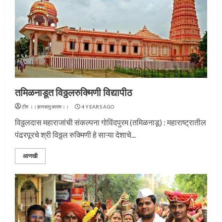
तमिळनाडूत विठ्ठलरुक्मिणी विद्यापीठ
टीम ।।ज्ञानबातुकाराम।।
4 YEARS AGO
विठ्ठलदास महाराजांची संकल्पना गोविंदपुरम (तमिळनाडू) : महाराष्ट्रातील
पंढरपूरचे श्री विठ्ठल रुक्मिणी हे साऱ्या देशाचे...
आणखी