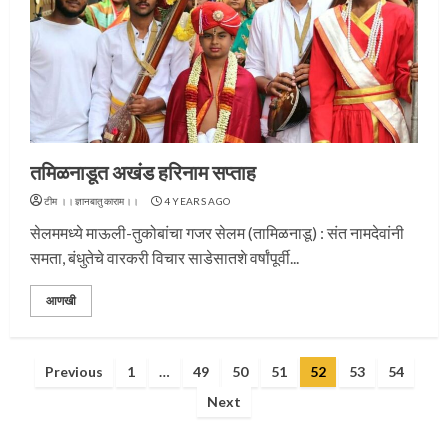
प्रस्थान सोहळ्यासाठी आळंदी सज्ज
तमिळनाडूत अखंड हरिनाम सप्ताह
टीम ।।ज्ञानबातुकाराम।।
4 YEARS AGO
3
सेलममध्ये माऊली-तुकोबांचा गजर सेलम (तामिळनाडू) : संत नामदेवांनी
समता, बंधुतेचे वारकरी विचार साडेसातशे वर्षांपूर्वी...
आणखी
संत दासगणू महाराज पुण्यतिथी
Posts
Previous
1
…
49
50
51
52
53
54
4
pagination
Next