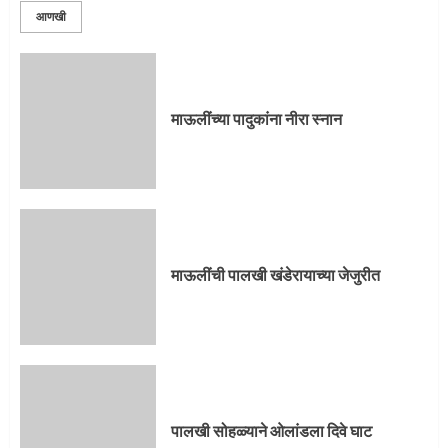
आणखी
माऊलींची पालखी खंडेरायाच्या जेजुरीत
3
माऊलींच्या पादुकांना नीरा स्नान
पालखी सोहळ्याने ओलांडला दिवे घाट
4
माऊलींची पालखी खंडेरायाच्या जेजुरीत
पुणेकरांकडून पालख्यांचे उत्साही स्वागत
5
पालखी सोहळ्याने ओलांडला दिवे घाट