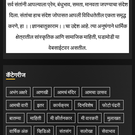
सर्व संतांनी आपल्याला प्रेम, बंधुभाव, समता, मानवता जपण्याचा संदेश
दिला. संतांचा हाच संदेश जोपासत आपली विविधतेतील एकता समृद्ध
करणे, हा ।।ज्ञानबातुकाराम।।चा उद्देश आहे. त्या अनुषंगाने धार्मिक
क्षेत्रातील सांस्कृतिक आणि सामाजिक माहिती, घडामोडी या
वेबसाईटवर असतील.
कॅटेगरीज
अभंग अक्षरे
आणखी
आमचं मंदिर
आमचा उत्सव
आमची वारी
इतर
कार्यक्रम
दिनविशेष
फोटो पंढरी
बातम्या
माहिती
मी कीर्तनकार
मी वारकरी
मुलाखत
वार्षिक अंक
व्हिडिओ
संतसंग
सलोखा
सेवाभाव