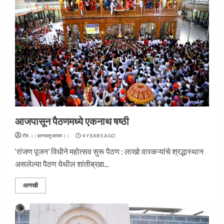
आजपासून पैठणमध्ये एकनाथ षष्ठी
टीम ।।ज्ञानबातुकाराम।।
4 YEARS AGO
‘रांजण पूजन’ विधीने महोत्सव सुरू पैठण : लाखो वारकऱ्यांचे श्रद्धास्थान
असलेल्या पैठण येथील शांतीब्रह्म...
आणखी