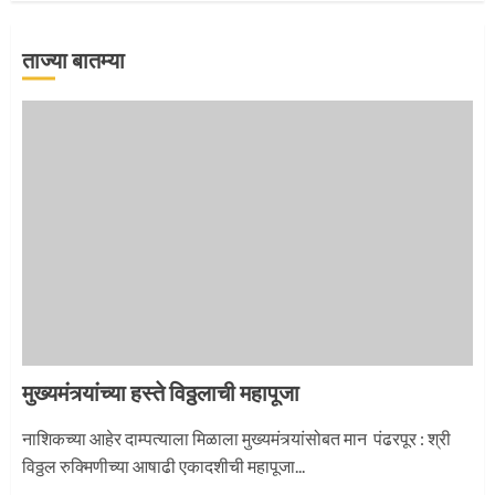
ताज्या बातम्या
‘तुकाराम तुकाराम’ गजरी दुमदुमली देहूनगरी
1
नगरच्या काळे दाम्पत्याला महापूजेचा मान
2
मुख्यमंत्र्यांच्या हस्ते विठ्ठलाची महापूजा
प्रस्थान सोहळ्यासाठी आळंदी सज्ज
नाशिकच्या आहेर दाम्पत्याला मिळाला मुख्यमंत्र्यांसोबत मान पंढरपूर : श्री
विठ्ठल रुक्मिणीच्या आषाढी एकादशीची महापूजा...
3