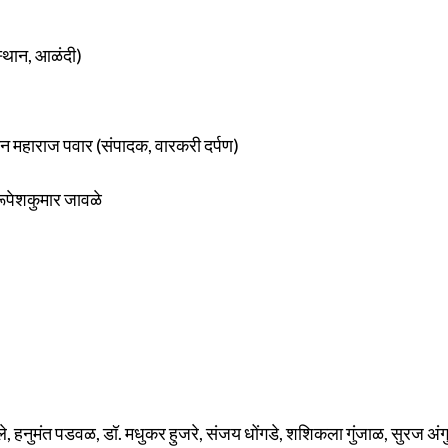
ंस्थान, आळंदी)
 सचिन महाराज पवार (संपादक, वारकरी दर्पण)
. रूपेशकुमार जावळे
ले, हनुमंत पडवळ, डॉ. मधुकर हुजरे, संजय धोंगडे, शशिकला गुंजाळ, सुरज अंगु