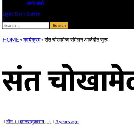
अभंग अक्षरे
Light/Dark Button
Search
for:
HOME
»
कार्यक्रम
»
संत चोखामेळा संमेलन आळंदीत सुरू
संत चोखामे
टीम ।।ज्ञानबातुकाराम।।
3 years ago