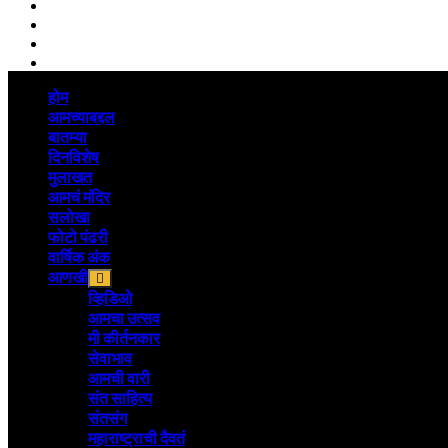
Linkedin
whatsapp
Youtube
Instagram
Primary
होम
Menu
आमच्याबद्दल
बातम्या
दिनविशेष
मुलाखत
आमचं मंदिर
सलोखा
फोटो पंढरी
वार्षिक अंक
आणखी
व्हिडिओ
आमचा उत्सव
मी कीर्तनकार
सेवाभाव
आमची वारी
संत साहित्य
संतसंग
महाराष्ट्राची दैवतं