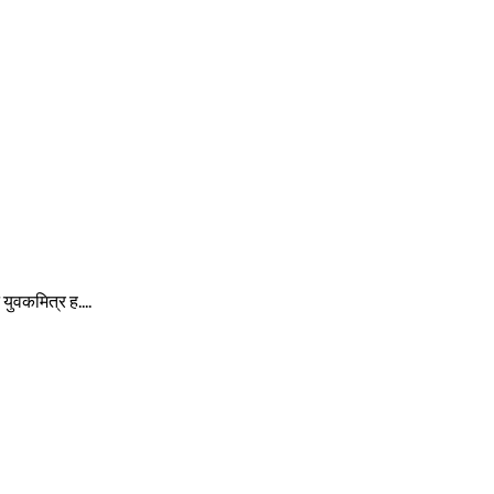
े युवकमित्र ह....