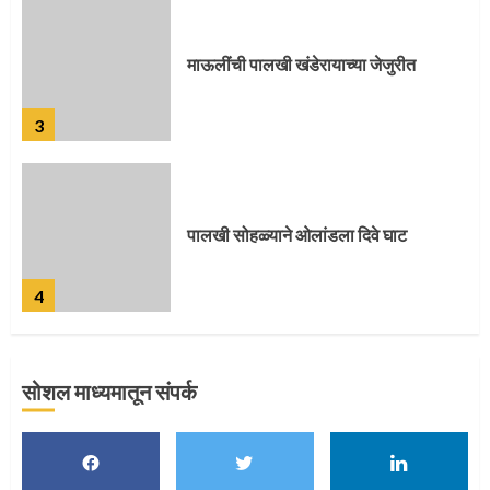
पालखी सोहळ्याने ओलांडला दिवे घाट
4
पुणेकरांकडून पालख्यांचे उत्साही स्वागत
5
सोशल माध्यमातून संपर्क
मुख्यमंत्र्यांच्या हस्ते विठ्ठलाची महापूजा