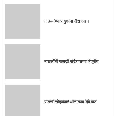
माऊलींची पालखी खंडेरायाच्या जेजुरीत
माऊलींच्या पादुकांना नीरा स्नान
3
पालखी सोहळ्याने ओलांडला दिवे घाट
माऊलींची पालखी खंडेरायाच्या जेजुरीत
4
पुणेकरांकडून पालख्यांचे उत्साही स्वागत
पालखी सोहळ्याने ओलांडला दिवे घाट
5