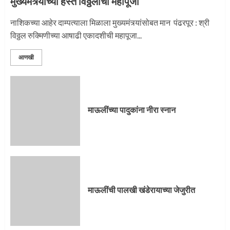
मुख्यमंत्र्यांच्या हस्ते विठ्ठलाची महापूजा
नाशिकच्या आहेर दाम्पत्याला मिळाला मुख्यमंत्र्यांसोबत मान पंढरपूर : श्री
विठ्ठल रुक्मिणीच्या आषाढी एकादशीची महापूजा...
आणखी
माऊलींच्या पादुकांना नीरा स्नान
माऊलींची पालखी खंडेरायाच्या जेजुरीत