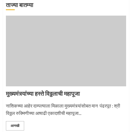
ताज्या बातम्या
‘तुकाराम तुकाराम’ गजरी दुमदुमली देहूनगरी
1
नगरच्या काळे दाम्पत्याला महापूजेचा मान
2
मुख्यमंत्र्यांच्या हस्ते विठ्ठलाची महापूजा
प्रस्थान सोहळ्यासाठी आळंदी सज्ज
नाशिकच्या आहेर दाम्पत्याला मिळाला मुख्यमंत्र्यांसोबत मान पंढरपूर : श्री
विठ्ठल रुक्मिणीच्या आषाढी एकादशीची महापूजा...
3
आणखी