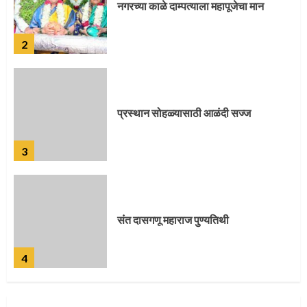
प्रस्थान सोहळ्यासाठी आळंदी सज्ज
3
संत दासगणू महाराज पुण्यतिथी
4
जवानाला मिळाला महापूजेचा मान
5