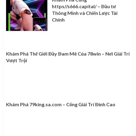
https//s666.capital/ – Đầu tư
Thông Minh và Chiến Lược Tài
Chính
Khám Phá Thế Giới Đầy Đam Mê Của 78win – Nơi Giải Trí
Vượt Trội
Khám Phá 79king.sa.com – Cổng Giải Trí Đỉnh Cao