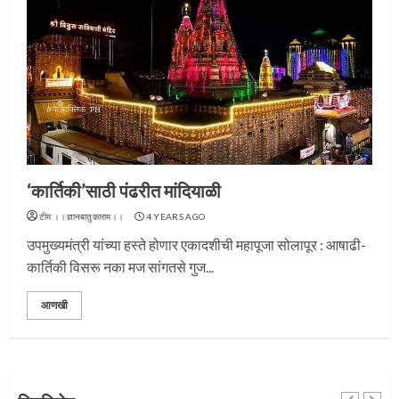
प्रस्थान सोहळ्यासाठी आळंदी सज्ज
3
‘कार्तिकी’साठी पंढरीत मांदियाळी
टीम ।।ज्ञानबातुकाराम।।
4 YEARS AGO
उपमुख्यमंत्री यांच्या हस्ते होणार एकादशीची महापूजा सोलापूर : आषाढी-
संत दासगणू महाराज पुण्यतिथी
कार्तिकी विसरू नका मज सांगतसे गुज...
4
आणखी
जवानाला मिळाला महापूजेचा मान