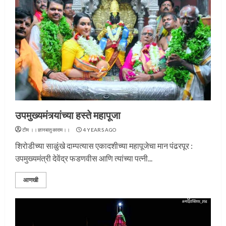
उपमुख्यमंत्र्यांच्या हस्ते महापूजा
टीम ।।ज्ञानबातुकाराम।।
4 YEARS AGO
शिरोडीच्या साळुंखे दाम्पत्यास एकादशीच्या महापूजेचा मान पंढरपूर :
उपमुख्यमंत्री देवेंद्र फडणवीस आणि त्यांच्या पत्नी...
आणखी