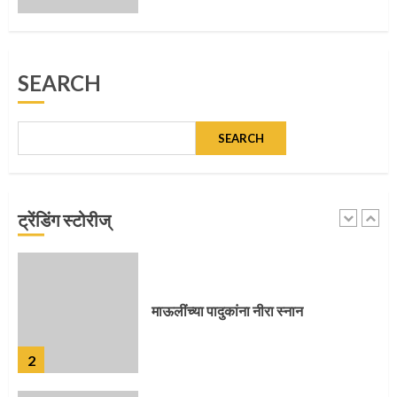
मुख्यमंत्र्यांच्या हस्ते विठ्ठलाची महापूजा
SEARCH
1
SEARCH
माऊलींच्या पादुकांना नीरा स्नान
ट्रेंडिंग स्टोरीज्
2
माऊलींची पालखी खंडेरायाच्या जेजुरीत
3