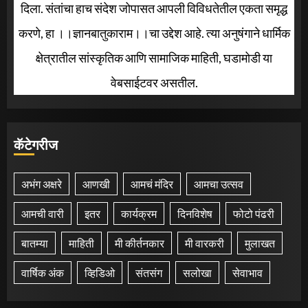
दिला. संतांचा हाच संदेश जोपासत आपली विविधतेतील एकता समृद्ध
करणे, हा ।।ज्ञानबातुकाराम।।चा उद्देश आहे. त्या अनुषंगाने धार्मिक
क्षेत्रातील सांस्कृतिक आणि सामाजिक माहिती, घडामोडी या
वेबसाईटवर असतील.
कॅटेगरीज
अभंग अक्षरे
आणखी
आमचं मंदिर
आमचा उत्सव
आमची वारी
इतर
कार्यक्रम
दिनविशेष
फोटो पंढरी
बातम्या
माहिती
मी कीर्तनकार
मी वारकरी
मुलाखत
वार्षिक अंक
व्हिडिओ
संतसंग
सलोखा
सेवाभाव