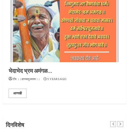
भेदाभेद भ्रम अमंगळ…
प्रस्थान सोहळ्यासाठी आळंदी सज्ज
टीम ।।ज्ञानबातुकाराम।।
5 YEARS AGO
3
आणखी
संत दासगणू महाराज पुण्यतिथी
दिनविशेष