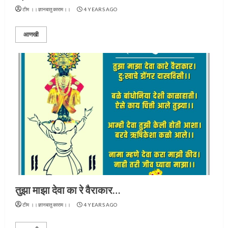
टीम ।।ज्ञानबातुकाराम।।
4 YEARS AGO
आणखी
तुझा माझा देवा का रे वैराकार…
टीम ।।ज्ञानबातुकाराम।।
4 YEARS AGO