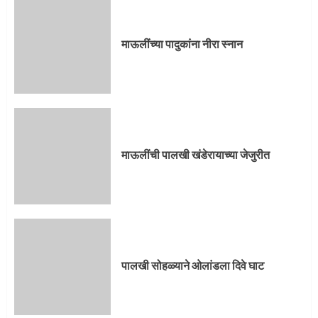
प्रस्थान सोहळ्यासाठी आळंदी सज्ज
माऊलींच्या पादुकांना नीरा स्नान
3
माऊलींची पालखी खंडेरायाच्या जेजुरीत
3
माऊलींची पालखी खंडेरायाच्या जेजुरीत
पालखी सोहळ्याने ओलांडला दिवे घाट
4
पालखी सोहळ्याने ओलांडला दिवे घाट