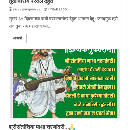
तुकोबाराय परतले देहूत
टीम ।।ज्ञानबातुकाराम।।
4 YEARS AGO
सुमारे ३५ दिवसांच्या पायी प्रवासानंतर देहूत आगमन देहू : जगद्‌गुरू श्री
संत तुकाराम महाराजांच्या...
आणखी
श्रीसंतांचिया माथा चरणांवरी…