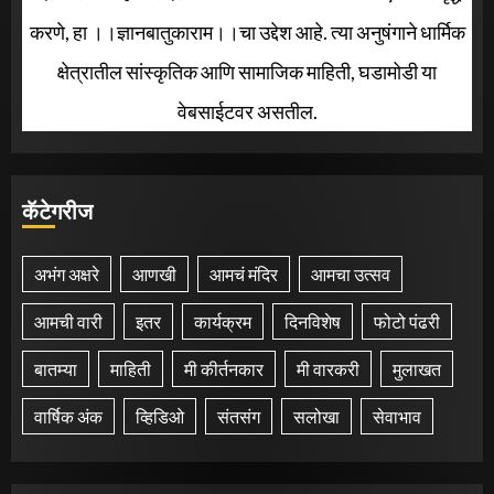
करणे, हा ।।ज्ञानबातुकाराम।।चा उद्देश आहे. त्या अनुषंगाने धार्मिक
क्षेत्रातील सांस्कृतिक आणि सामाजिक माहिती, घडामोडी या
वेबसाईटवर असतील.
कॅटेगरीज
अभंग अक्षरे
आणखी
आमचं मंदिर
आमचा उत्सव
आमची वारी
इतर
कार्यक्रम
दिनविशेष
फोटो पंढरी
बातम्या
माहिती
मी कीर्तनकार
मी वारकरी
मुलाखत
वार्षिक अंक
व्हिडिओ
संतसंग
सलोखा
सेवाभाव