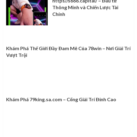
https//s666.capital/ – Đầu tư
Thông Minh và Chiến Lược Tài
Chính
Khám Phá Thế Giới Đầy Đam Mê Của 78win – Nơi Giải Trí
Vượt Trội
Khám Phá 79king.sa.com – Cổng Giải Trí Đỉnh Cao