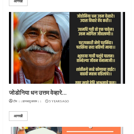
आणखी
जोडोनिया धन उत्तम वेव्हारे…
टीम ।।ज्ञानबातुकाराम।।
5 YEARS AGO
आणखी