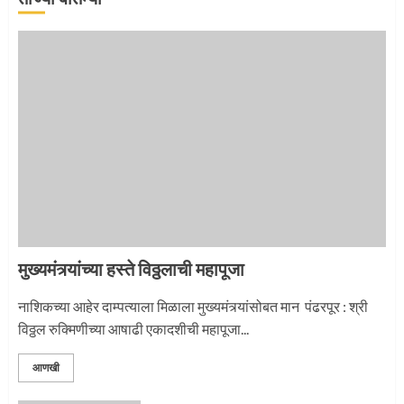
जवानाला मिळाला महापूजेचा मान
5
‘तुकाराम तुकाराम’ गजरी दुमदुमली देहूनगरी
1
मुख्यमंत्र्यांच्या हस्ते विठ्ठलाची महापूजा
नगरच्या काळे दाम्पत्याला महापूजेचा मान
नाशिकच्या आहेर दाम्पत्याला मिळाला मुख्यमंत्र्यांसोबत मान पंढरपूर : श्री
विठ्ठल रुक्मिणीच्या आषाढी एकादशीची महापूजा...
2
आणखी