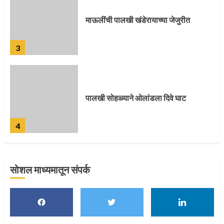
माऊलींची पालखी खंडेरायाच्या जेजुरीत
3
पालखी सोहळ्याने ओलांडला दिवे घाट
4
सोशल माध्यमातून संपर्क
पुणेकरांकडून पालख्यांचे उत्साही स्वागत
5