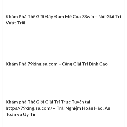
Khám Phá Thế Giới Đầy Đam Mê Của 78win – Nơi Giải Trí
Vượt Trội
Khám Phá 79king.sa.com – Cổng Giải Trí Đỉnh Cao
Khám phá Thế Giới Giải Trí Trực Tuyến tại
https//79king.sa.com/ – Trải Nghiệm Hoàn Hảo, An
Toàn và Uy Tín