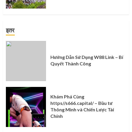
इतर
Hướng Dẫn Sử Dụng W88 Link – Bí
Quyết Thành Công
Khám Phá Cùng
https//s666.capital/ – Đầu tư
Thông Minh và Chiến Lược Tài
Chính