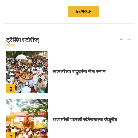
SEARCH
माऊलींच्या पादुकांना नीरा स्नान
ट्रेंडिंग स्टोरीज्
2
माऊलींची पालखी खंडेरायाच्या जेजुरीत
3
पालखी सोहळ्याने ओलांडला दिवे घाट
4