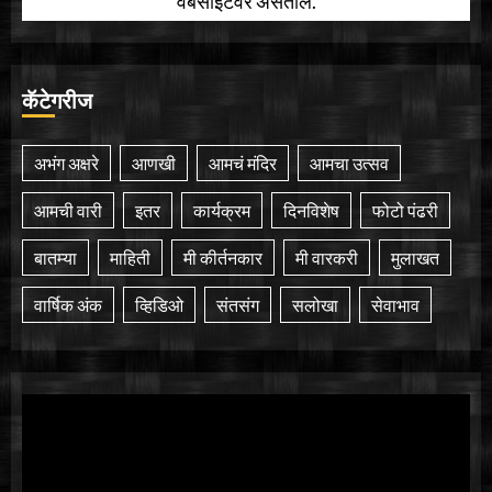
वेबसाईटवर असतील.
कॅटेगरीज
अभंग अक्षरे
आणखी
आमचं मंदिर
आमचा उत्सव
आमची वारी
इतर
कार्यक्रम
दिनविशेष
फोटो पंढरी
बातम्या
माहिती
मी कीर्तनकार
मी वारकरी
मुलाखत
वार्षिक अंक
व्हिडिओ
संतसंग
सलोखा
सेवाभाव