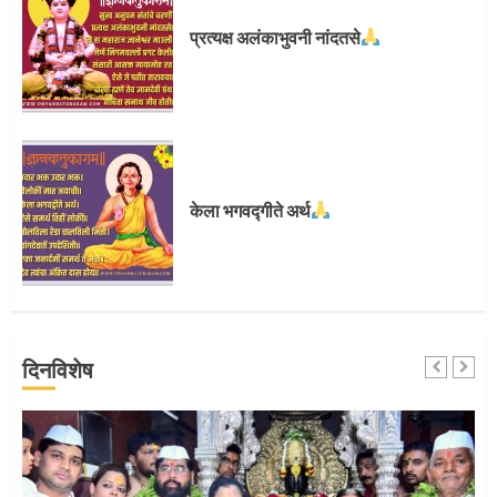
प्रस्थान सोहळ्यासाठी आळंदी सज्ज
प्रत्यक्ष अलंकाभुवनी नांदतसे
3
संत दासगणू महाराज पुण्यतिथी
केला भगवद्गीते अर्थ
4
जवानाला मिळाला महापूजेचा मान
दिनविशेष
5