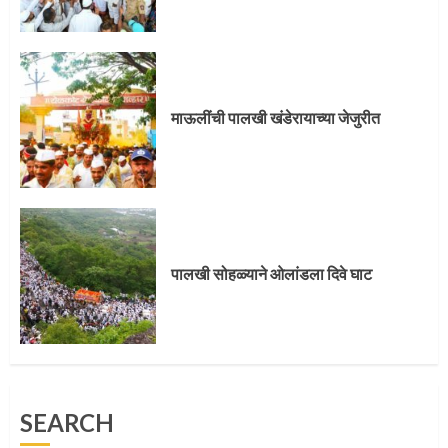
पालखी सोहळ्याने ओलांडला दिवे घाट
4
माऊलींची पालखी खंडेरायाच्या जेजुरीत
पुणेकरांकडून पालख्यांचे उत्साही स्वागत
5
पालखी सोहळ्याने ओलांडला दिवे घाट
मुख्यमंत्र्यांच्या हस्ते विठ्ठलाची महापूजा
SEARCH
1