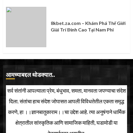
8kbet.za.com – Khám Phá Thế Giới
Giải Trí Đỉnh Cao Tại Nam Phi
आमच्याबद्दल थोडक्यात..
सर्व संतांनी आपल्याला प्रेम, बंधुभाव, समता, मानवता जपण्याचा संदेश
दिला. संतांचा हाच संदेश जोपासत आपली विविधतेतील एकता समृद्ध
करणे, हा ।।ज्ञानबातुकाराम।।चा उद्देश आहे. त्या अनुषंगाने धार्मिक
क्षेत्रातील सांस्कृतिक आणि सामाजिक माहिती, घडामोडी या