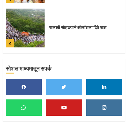
पुणेकरांकडून पालख्यांचे उत्साही स्वागत
5
सोशल माध्यमातून संपर्क
मुख्यमंत्र्यांच्या हस्ते विठ्ठलाची महापूजा
1
माऊलींच्या पादुकांना नीरा स्नान