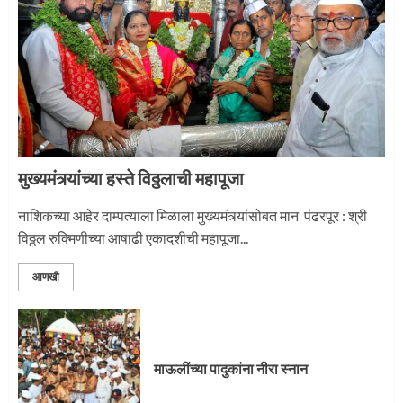
नगरच्या काळे दाम्पत्याला महापूजेचा मान
2
मुख्यमंत्र्यांच्या हस्ते विठ्ठलाची महापूजा
प्रस्थान सोहळ्यासाठी आळंदी सज्ज
नाशिकच्या आहेर दाम्पत्याला मिळाला मुख्यमंत्र्यांसोबत मान पंढरपूर : श्री
विठ्ठल रुक्मिणीच्या आषाढी एकादशीची महापूजा...
3
आणखी
माऊलींची पालखी खंडेरायाच्या जेजुरीत
3
माऊलींच्या पादुकांना नीरा स्नान