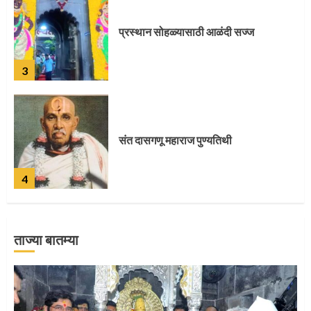
संत दासगणू महाराज पुण्यतिथी
4
जवानाला मिळाला महापूजेचा मान
5
ताज्या बातम्या
‘तुकाराम तुकाराम’ गजरी दुमदुमली देहूनगरी
1