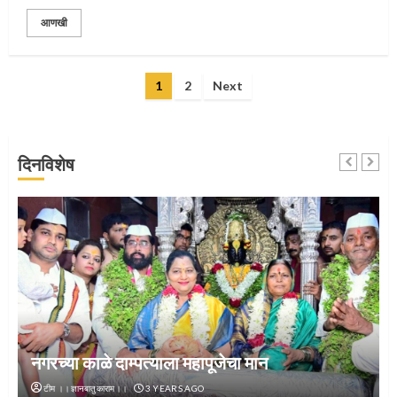
संत दासगणू महाराज पुण्यतिथी
आणखी
4
Posts
1
2
Next
pagination
जवानाला मिळाला महापूजेचा मान
दिनविशेष
5
‘तुकाराम तुकाराम’ गजरी दुमदुमली देहूनगरी
1
नगरच्या काळे दाम्पत्याला महापूजेचा मान
टीम ।।ज्ञानबातुकाराम।।
3 YEARS AGO