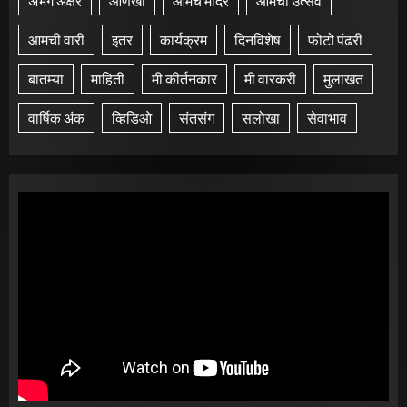
अभंग अक्षरे
आणखी
आमचं मंदिर
आमचा उत्सव
आमची वारी
इतर
कार्यक्रम
दिनविशेष
फोटो पंढरी
बातम्या
माहिती
मी कीर्तनकार
मी वारकरी
मुलाखत
वार्षिक अंक
व्हिडिओ
संतसंग
सलोखा
सेवाभाव