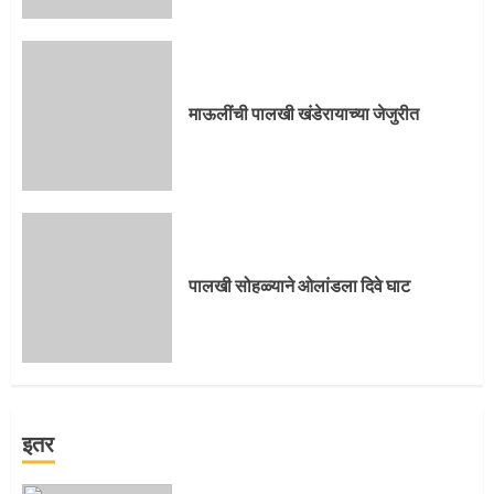
माऊलींची पालखी खंडेरायाच्या जेजुरीत
पालखी सोहळ्याने ओलांडला दिवे घाट
इतर