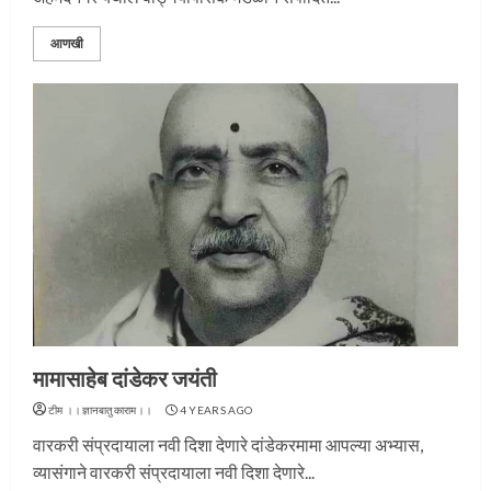
आणखी
प्रस्थान सोहळ्यासाठी आळंदी सज्ज
मामासाहेब दांडेकर जयंती
3
टीम ।।ज्ञानबातुकाराम।।
4 YEARS AGO
वारकरी संप्रदायाला नवी दिशा देणारे दांडेकरमामा आपल्या अभ्यास,
व्यासंगाने वारकरी संप्रदायाला नवी दिशा देणारे...