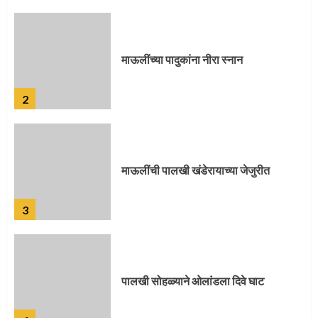
माऊलींची पालखी खंडेरायाच्या जेजुरीत
3
पालखी सोहळ्याने ओलांडला दिवे घाट
4
पुणेकरांकडून पालख्यांचे उत्साही स्वागत