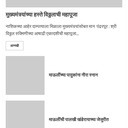
मुख्यमंत्र्यांच्या हस्ते विठ्ठलाची महापूजा
प्रस्थान सोहळ्यासाठी आळंदी सज्ज
नाशिकच्या आहेर दाम्पत्याला मिळाला मुख्यमंत्र्यांसोबत मान पंढरपूर : श्री
विठ्ठल रुक्मिणीच्या आषाढी एकादशीची महापूजा...
3
आणखी
माऊलींची पालखी खंडेरायाच्या जेजुरीत
3
माऊलींच्या पादुकांना नीरा स्नान
पालखी सोहळ्याने ओलांडला दिवे घाट
4
माऊलींची पालखी खंडेरायाच्या जेजुरीत