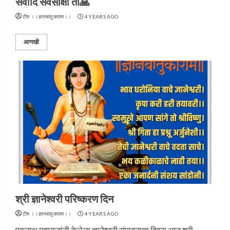
सर्वादि सर्वसाक्षी तो🙏
टीम ।।ज्ञानबातुकाराम।।
4 YEARS AGO
आणखी
श्री ज्ञानेश्वरी परिष्करण दिन
टीम ।।ज्ञानबातुकाराम।।
4 YEARS AGO
एकनाथ महाराजांनी केलेला ज्ञानेश्वरी संपादनाचा दिवस आज श्री