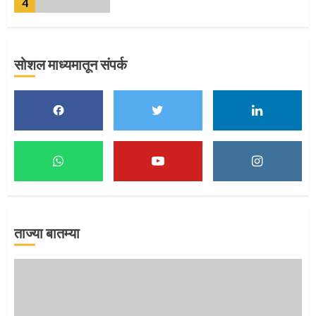
5
सोशल माध्यमातून संपर्क
मुख्यमंत्र्यांच्या हस्ते विठ्ठलाची महापूजा
1
माऊलींच्या पादुकांना नीरा स्नान
2
ताज्या बातम्या
माऊलींची पालखी खंडेरायाच्या जेजुरीत