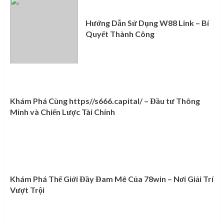
Hướng Dẫn Sử Dụng W88 Link – Bí
Quyết Thành Công
Khám Phá Cùng https//s666.capital/ – Đầu tư Thông
Minh và Chiến Lược Tài Chính
Khám Phá Thế Giới Đầy Đam Mê Của 78win – Nơi Giải Trí
Vượt Trội