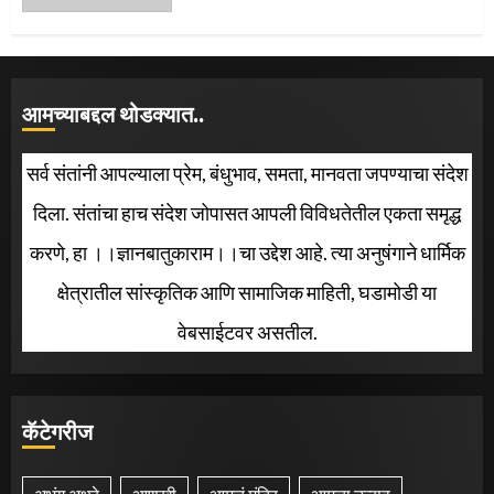
आमच्याबद्दल थोडक्यात..
सर्व संतांनी आपल्याला प्रेम, बंधुभाव, समता, मानवता जपण्याचा संदेश
दिला. संतांचा हाच संदेश जोपासत आपली विविधतेतील एकता समृद्ध
करणे, हा ।।ज्ञानबातुकाराम।।चा उद्देश आहे. त्या अनुषंगाने धार्मिक
क्षेत्रातील सांस्कृतिक आणि सामाजिक माहिती, घडामोडी या
वेबसाईटवर असतील.
कॅटेगरीज