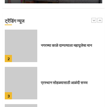
नगरच्या काळे दाम्पत्याला महापूजेचा मान
ट्रेंडिंग न्यूज
2
प्रस्थान सोहळ्यासाठी आळंदी सज्ज
3
संत दासगणू महाराज पुण्यतिथी
4