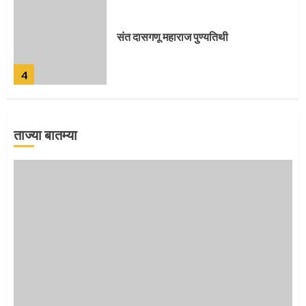
जवानाला मिळाला महापूजेचा मान
5
ताज्या बातम्या
‘तुकाराम तुकाराम’ गजरी दुमदुमली देहूनगरी
1
नगरच्या काळे दाम्पत्याला महापूजेचा मान
2