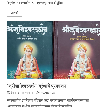
‘श्रीज्ञानेश्वरदर्शन’ हा महाराष्ट्राच्या बौद्धीक...
आणखी
‘श्रीज्ञानेश्वरदर्शन’ ग्रंथाचे प्रकाशन
टीम ।।ज्ञानबातुकाराम।।
4 YEARS AGO
नेवासा येथे ज्ञानेश्वर मंदिरात उद्या प्रकाशनाचा कार्यक्रम नेवासा :
अहमदनगर येथील वाङ्गयोपासक मंडळाने संपादित...