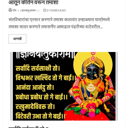
आतून कीर्तन वरून तमाशा
टीम ।।ज्ञानबातुकाराम।।
3 YEARS AGO
संतविचारांचा प्रसार करणारे तमाशा कलावंत उन्हाळ्यात यात्रेमध्ये
तमाशा सादर करणारे तमासगीर आषाढात पंढरीच्या वाटेवरील...
आणखी