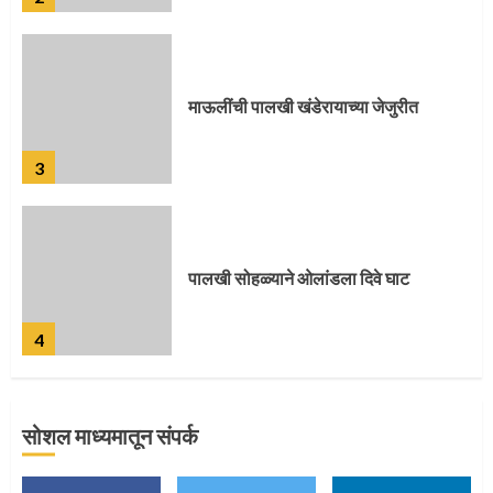
पालखी सोहळ्याने ओलांडला दिवे घाट
4
पुणेकरांकडून पालख्यांचे उत्साही स्वागत
5
सोशल माध्यमातून संपर्क
मुख्यमंत्र्यांच्या हस्ते विठ्ठलाची महापूजा