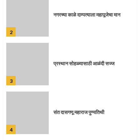
प्रस्थान सोहळ्यासाठी आळंदी सज्ज
3
संत दासगणू महाराज पुण्यतिथी
4
जवानाला मिळाला महापूजेचा मान
5