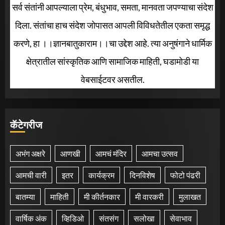
सर्व संतांनी आपल्याला प्रेम, बंधुभाव, समता, मानवता जपण्याचा संदेश
दिला. संतांचा हाच संदेश जोपासत आपली विविधतेतील एकता समृद्ध
करणे, हा ।।ज्ञानबातुकाराम।।चा उद्देश आहे. त्या अनुषंगाने धार्मिक
क्षेत्रातील सांस्कृतिक आणि सामाजिक माहिती, घडामोडी या
वेबसाईटवर असतील.
कॅटेगरीज
अभंग अक्षरे
आणखी
आमचं मंदिर
आमचा उत्सव
आमची वारी
इतर
कार्यक्रम
दिनविशेष
फोटो पंढरी
बातम्या
माहिती
मी कीर्तनकार
मी वारकरी
मुलाखत
वार्षिक अंक
व्हिडिओ
संतसंग
सलोखा
सेवाभाव