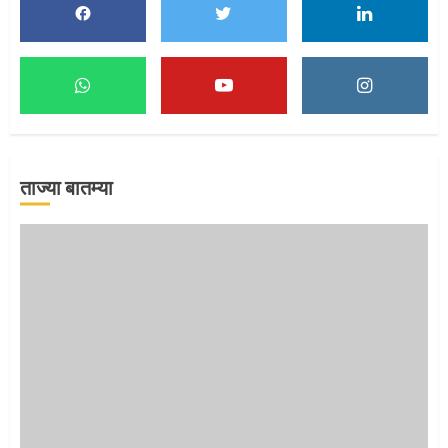
1
माऊलींच्या पादुकांना नीरा स्नान
2
ताज्या बातम्या
माऊलींची पालखी खंडेरायाच्या जेजुरीत
3