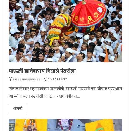
माऊली ज्ञानेबाराय निघाले पंढरीला
टीम ।।ज्ञानबातुकाराम।।
3 YEARS AGO
संत ज्ञानेश्वर महाराजांच्या पालखीचे ‘माऊली माऊली’च्या घोषात प्रस्थान
आळंदी : चला पंढरीसी जाऊं। रखमादेवीवरा...
आणखी