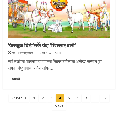
प्रस्थान सोहळ्यासाठी आळंदी सज्ज
‘फेसबुक दिंडी’तर्फे यंदा ‘खिल्लार वारी’
टीम ।।ज्ञानबातुकाराम।।
3 YEARS AGO
3
सर्व संतांच्या पालख्या वाहणाऱ्या खिल्लार बैलांचा अनोखा सन्मान पुणे :
समता, बंधुभावाचा संदेश सांगत...
आणखी
संत दासगणू महाराज पुण्यतिथी
Posts
Previous
1
2
3
4
5
6
7
…
17
4
pagination
Next