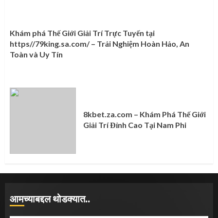
Khám phá Thế Giới Giải Trí Trực Tuyến tại
https//79king.sa.com/ – Trải Nghiệm Hoàn Hảo, An
Toàn và Uy Tín
8kbet.za.com – Khám Phá Thế Giới
Giải Trí Đỉnh Cao Tại Nam Phi
आमच्याबद्दल थोडक्यात..