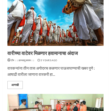
वारीच्या वाटेवर मिळणार हवामानाचा अंदाज
टीम ।।ज्ञानबातुकाराम।।
3 YEARS AGO
वारकऱ्यांना तीन तास अगोदरच कळणार पाऊसपाण्याची खबर पुणे :
आषाढी वारीला जाणारा वारकरी हा...
आणखी