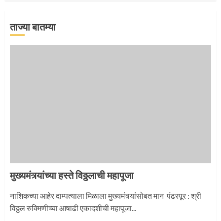
ताज्या बातम्या
‘तुकाराम तुकाराम’ गजरी दुमदुमली देहूनगरी
1
नगरच्या काळे दाम्पत्याला महापूजेचा मान
2
मुख्यमंत्र्यांच्या हस्ते विठ्ठलाची महापूजा
प्रस्थान सोहळ्यासाठी आळंदी सज्ज
नाशिकच्या आहेर दाम्पत्याला मिळाला मुख्यमंत्र्यांसोबत मान पंढरपूर : श्री
विठ्ठल रुक्मिणीच्या आषाढी एकादशीची महापूजा...
3