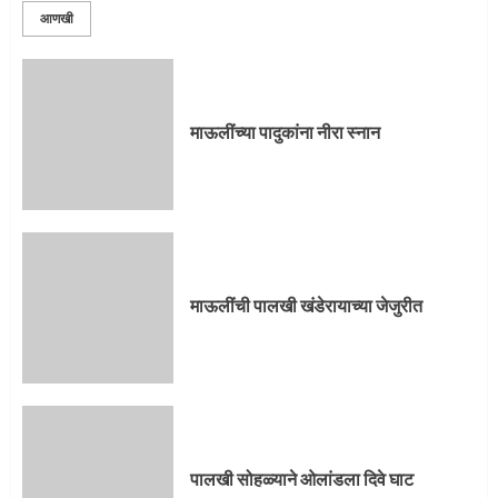
आणखी
माऊलींची पालखी खंडेरायाच्या जेजुरीत
3
माऊलींच्या पादुकांना नीरा स्नान
पालखी सोहळ्याने ओलांडला दिवे घाट
4
माऊलींची पालखी खंडेरायाच्या जेजुरीत
पुणेकरांकडून पालख्यांचे उत्साही स्वागत
5
पालखी सोहळ्याने ओलांडला दिवे घाट