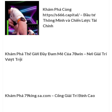
Khám Phá Cùng
https//s666.capital/ – Đầu tư
Thông Minh và Chiến Lược Tài
Chính
Khám Phá Thế Giới Đầy Đam Mê Của 78win – Nơi Giải Trí
Vượt Trội
Khám Phá 79king.sa.com – Cổng Giải Trí Đỉnh Cao