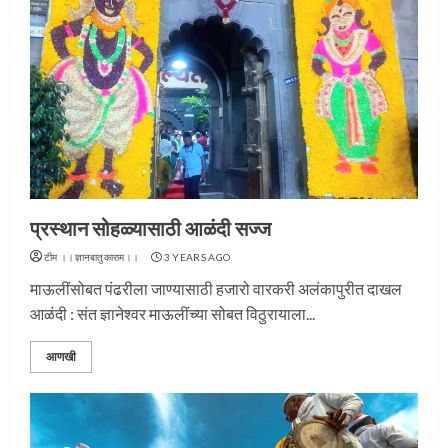
प्रस्थान सोहळ्यासाठी आळंदी सज्ज
टीम ।।ज्ञानबातुकाराम।।
3 YEARS AGO
माऊलींसोबत पंढरीला जाण्यासाठी हजारो वारकरी अलंकापुरीत दाखल
आळंदी : संत ज्ञानेश्वर माऊलींच्या सोबत विठुरायाला...
आणखी