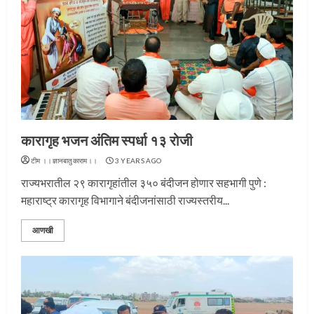
कारागृह भजन अंतिम स्पर्धा १३ रोजी
टीम ।।ज्ञानबातुकाराम।।
3 YEARS AGO
राज्यभरातील २९ कारागृहांतील ३५० बंदीजन होणार सहभागी पुणे :
महाराष्ट्र कारागृह विभागाने बंदीजनांसाठी राज्यस्तरीय...
आणखी