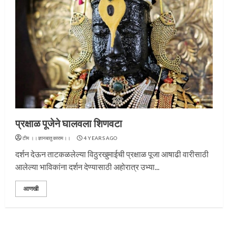
प्रक्षाळ पूजेने घालवला शिणवटा
टीम ।।ज्ञानबातुकाराम।।
4 YEARS AGO
दर्शन देऊन ताटकळलेल्या विठुरखुमाईची प्रक्षाळ पूजा आषाढी वारीसाठी
प्रस्थान सोहळ्यासाठी आळंदी सज्ज
आलेल्या भाविकांना दर्शन देण्यासाठी अहोरात्र उभ्या...
3
आणखी