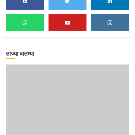
5
मुख्यमंत्र्यांच्या हस्ते विठ्ठलाची महापूजा
1
ताज्या बातम्या
माऊलींच्या पादुकांना नीरा स्नान
2
माऊलींची पालखी खंडेरायाच्या जेजुरीत