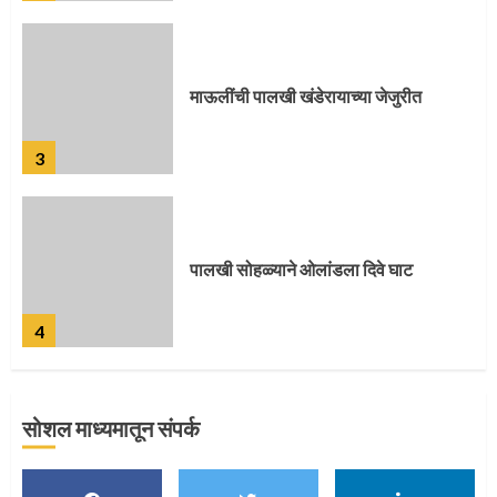
माऊलींची पालखी खंडेरायाच्या जेजुरीत
3
पालखी सोहळ्याने ओलांडला दिवे घाट
4
सोशल माध्यमातून संपर्क
पुणेकरांकडून पालख्यांचे उत्साही स्वागत