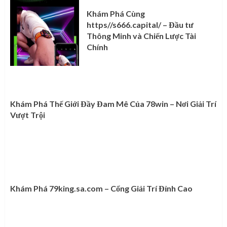
Khám Phá Cùng
https//s666.capital/ – Đầu tư
Thông Minh và Chiến Lược Tài
Chính
Khám Phá Thế Giới Đầy Đam Mê Của 78win – Nơi Giải Trí
Vượt Trội
Khám Phá 79king.sa.com – Cổng Giải Trí Đỉnh Cao