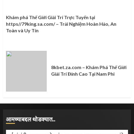
Khám phá Thế Giới Giải Trí Trực Tuyến tại
https//79king.sa.com/ – Trải Nghiệm Hoàn Hảo, An
Toàn và Uy Tín
8kbet.za.com – Khám Phá Thế Giới
Giải Trí Đỉnh Cao Tại Nam Phi
आमच्याबद्दल थोडक्यात..