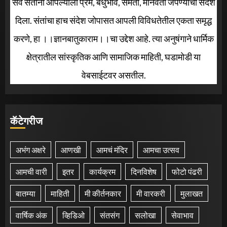
सर्व संतांनी आपल्याला प्रेम, बंधुभाव, समता, मानवता जपण्याचा संदेश
दिला. संतांचा हाच संदेश जोपासत आपली विविधतेतील एकता समृद्ध
करणे, हा ।।ज्ञानबातुकाराम।।चा उद्देश आहे. त्या अनुषंगाने धार्मिक
क्षेत्रातील सांस्कृतिक आणि सामाजिक माहिती, घडामोडी या
वेबसाईटवर असतील.
कॅटेगरीज
अभंग अक्षरे
आणखी
आमचं मंदिर
आमचा उत्सव
आमची वारी
इतर
कार्यक्रम
दिनविशेष
फोटो पंढरी
बातम्या
माहिती
मी कीर्तनकार
मी वारकरी
मुलाखत
वार्षिक अंक
व्हिडिओ
संतसंग
सलोखा
सेवाभाव