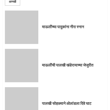
आणखी
प्रस्थान सोहळ्यासाठी आळंदी सज्ज
माऊलींच्या पादुकांना नीरा स्नान
3
माऊलींची पालखी खंडेरायाच्या जेजुरीत
3
माऊलींची पालखी खंडेरायाच्या जेजुरीत
पालखी सोहळ्याने ओलांडला दिवे घाट
4
पालखी सोहळ्याने ओलांडला दिवे घाट