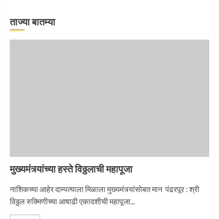
ताज्या बातम्या
जवानाला मिळाला महापूजेचा मान
5
‘तुकाराम तुकाराम’ गजरी दुमदुमली देहूनगरी
1
मुख्यमंत्र्यांच्या हस्ते विठ्ठलाची महापूजा
नगरच्या काळे दाम्पत्याला महापूजेचा मान
नाशिकच्या आहेर दाम्पत्याला मिळाला मुख्यमंत्र्यांसोबत मान पंढरपूर : श्री
विठ्ठल रुक्मिणीच्या आषाढी एकादशीची महापूजा...
2