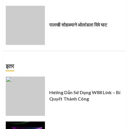
पालखी सोहळ्याने ओलांडला दिवे घाट
इतर
Hướng Dẫn Sử Dụng W88 Link – Bí
Quyết Thành Công