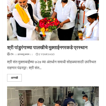
श्री पांडुरंगाच्या पालखीचे मुक्ताईनगरकडे प्रस्थान
टीम ।।ज्ञानबातुकाराम।।
2 YEARS AGO
श्री संत मुक्ताबाईंच्या ७२७ व्या अंतर्धान समाधी सोहळ्यासाठी उपस्थित
राहणार पंढरपूर : श्री संत...
आणखी