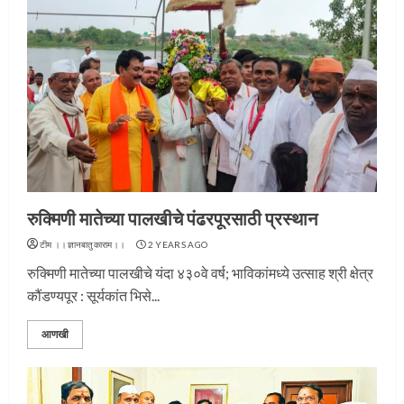
रुक्मिणी मातेच्या पालखीचे पंढरपूरसाठी प्रस्थान
टीम ।।ज्ञानबातुकाराम।।
2 YEARS AGO
रुक्मिणी मातेच्या पालखीचे यंदा ४३०वे वर्ष; भाविकांमध्ये उत्साह श्री क्षेत्र
कौंडण्यपूर : सूर्यकांत भिसे...
आणखी