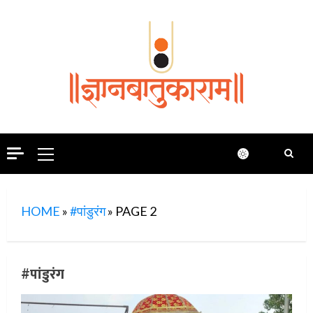
Skip
to
content
Primary
Menu
HOME
»
#पांडुरंग
»
PAGE 2
#पांडुरंग