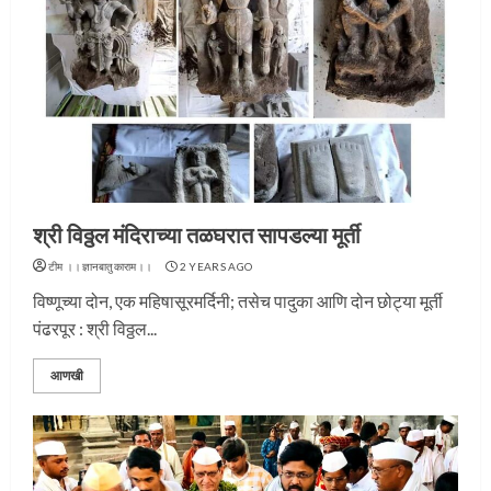
श्री विठ्ठल मंदिराच्या तळघरात सापडल्या मूर्ती
टीम ।।ज्ञानबातुकाराम।।
2 YEARS AGO
विष्णूच्या दोन, एक महिषासूरमर्दिनी; तसेच पादुका आणि दोन छोट्या मूर्ती
पंढरपूर : श्री विठ्ठल...
आणखी