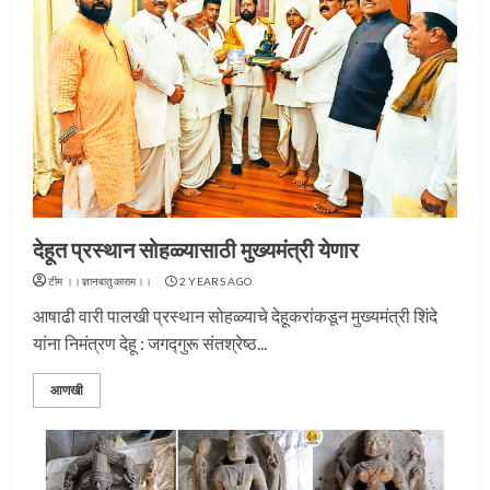
देहूत प्रस्थान सोहळ्यासाठी मुख्यमंत्री येणार
टीम ।।ज्ञानबातुकाराम।।
2 YEARS AGO
आषाढी वारी पालखी प्रस्थान सोहळ्याचे देहूकरांकडून मुख्यमंत्री शिंदे
यांना निमंत्रण देहू : जगद्गुरू संतश्रेष्ठ...
आणखी