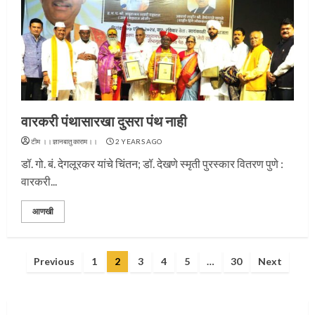
प्रस्थान सोहळ्यासाठी आळंदी सज्ज
वारकरी पंथासारखा दुसरा पंथ नाही
3
टीम ।।ज्ञानबातुकाराम।।
2 YEARS AGO
डॉ. गो. बं. देगलूरकर यांचे चिंतन; डॉ. देखणे स्मृती पुरस्कार वितरण पुणे :
वारकरी...
संत दासगणू महाराज पुण्यतिथी
आणखी
4
Posts
Previous
1
2
3
4
5
…
30
Next
pagination
जवानाला मिळाला महापूजेचा मान