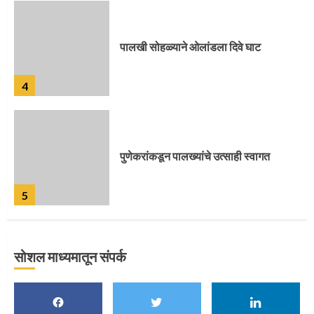
पालखी सोहळ्याने ओलांडला दिवे घाट
4
पुणेकरांकडून पालख्यांचे उत्साही स्वागत
5
सोशल माध्यमातून संपर्क
मुख्यमंत्र्यांच्या हस्ते विठ्ठलाची महापूजा
1