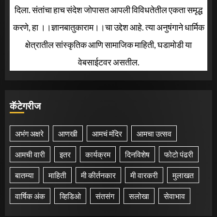
दिला. संतांचा हाच संदेश जोपासत आपली विविधतेतील एकता समृद्ध
करणे, हा ।।ज्ञानबातुकाराम।।चा उद्देश आहे. त्या अनुषंगाने धार्मिक
क्षेत्रातील सांस्कृतिक आणि सामाजिक माहिती, घडामोडी या
वेबसाईटवर असतील.
कॅटेगरीज
अभंग अक्षरे
आणखी
आमचं मंदिर
आमचा उत्सव
आमची वारी
इतर
कार्यक्रम
दिनविशेष
फोटो पंढरी
बातम्या
माहिती
मी कीर्तनकार
मी वारकरी
मुलाखत
वार्षिक अंक
व्हिडिओ
संतसंग
सलोखा
सेवाभाव