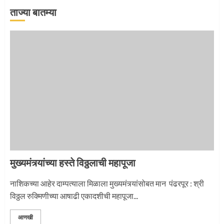
ताज्या बातम्या
‘तुकाराम तुकाराम’ गजरी दुमदुमली देहूनगरी
1
नगरच्या काळे दाम्पत्याला महापूजेचा मान
2
मुख्यमंत्र्यांच्या हस्ते विठ्ठलाची महापूजा
प्रस्थान सोहळ्यासाठी आळंदी सज्ज
नाशिकच्या आहेर दाम्पत्याला मिळाला मुख्यमंत्र्यांसोबत मान पंढरपूर : श्री
विठ्ठल रुक्मिणीच्या आषाढी एकादशीची महापूजा...
3
आणखी