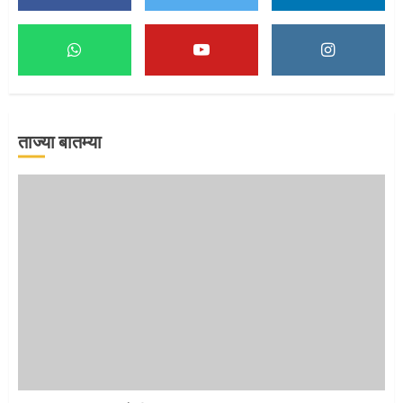
माऊलींच्या पादुकांना नीरा स्नान
2
ताज्या बातम्या
माऊलींची पालखी खंडेरायाच्या जेजुरीत
3