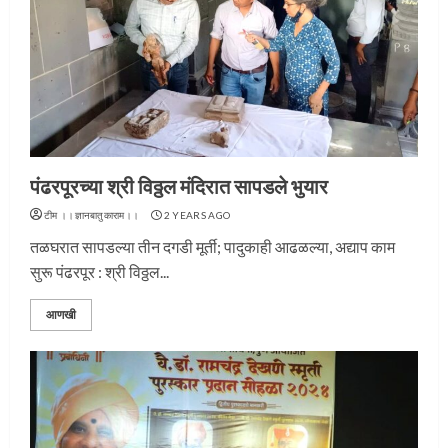
पंढरपूरच्या श्री विठ्ठल मंदिरात सापडले भुयार
टीम ।।ज्ञानबातुकाराम।।
2 YEARS AGO
तळघरात सापडल्या तीन दगडी मूर्ती; पादुकाही आढळल्या, अद्याप काम
सुरू पंढरपूर : श्री विठ्ठल...
आणखी