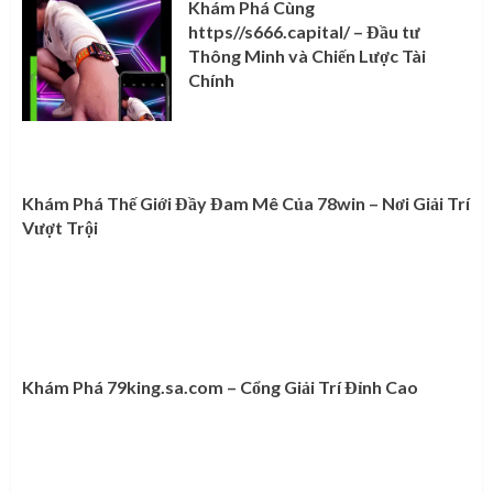
Khám Phá Cùng
https//s666.capital/ – Đầu tư
Thông Minh và Chiến Lược Tài
Chính
Khám Phá Thế Giới Đầy Đam Mê Của 78win – Nơi Giải Trí
Vượt Trội
Khám Phá 79king.sa.com – Cổng Giải Trí Đỉnh Cao