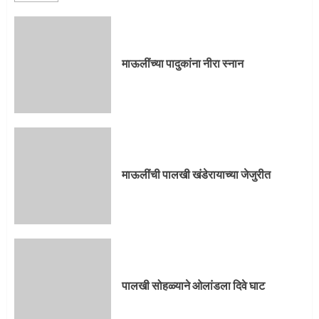
माऊलींची पालखी खंडेरायाच्या जेजुरीत
3
माऊलींच्या पादुकांना नीरा स्नान
पालखी सोहळ्याने ओलांडला दिवे घाट
4
माऊलींची पालखी खंडेरायाच्या जेजुरीत
पुणेकरांकडून पालख्यांचे उत्साही स्वागत
5
पालखी सोहळ्याने ओलांडला दिवे घाट