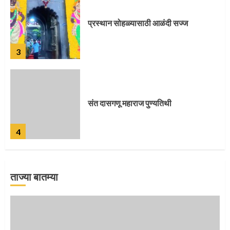
संत दासगणू महाराज पुण्यतिथी
4
जवानाला मिळाला महापूजेचा मान
5
ताज्या बातम्या
‘तुकाराम तुकाराम’ गजरी दुमदुमली देहूनगरी
1