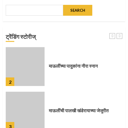
SEARCH
माऊलींच्या पादुकांना नीरा स्नान
ट्रेंडिंग स्टोरीज्
2
माऊलींची पालखी खंडेरायाच्या जेजुरीत
3
पालखी सोहळ्याने ओलांडला दिवे घाट
4