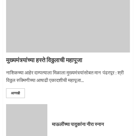
नगरच्या काळे दाम्पत्याला महापूजेचा मान
2
मुख्यमंत्र्यांच्या हस्ते विठ्ठलाची महापूजा
प्रस्थान सोहळ्यासाठी आळंदी सज्ज
नाशिकच्या आहेर दाम्पत्याला मिळाला मुख्यमंत्र्यांसोबत मान पंढरपूर : श्री
विठ्ठल रुक्मिणीच्या आषाढी एकादशीची महापूजा...
3
आणखी
माऊलींची पालखी खंडेरायाच्या जेजुरीत
3
माऊलींच्या पादुकांना नीरा स्नान