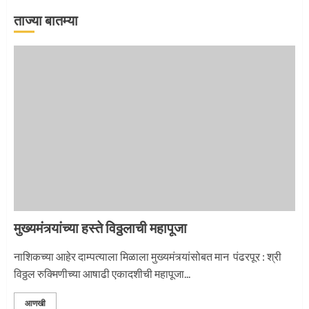
2
ताज्या बातम्या
माऊलींची पालखी खंडेरायाच्या जेजुरीत
3
मुख्यमंत्र्यांच्या हस्ते विठ्ठलाची महापूजा
नाशिकच्या आहेर दाम्पत्याला मिळाला मुख्यमंत्र्यांसोबत मान पंढरपूर : श्री
विठ्ठल रुक्मिणीच्या आषाढी एकादशीची महापूजा...
आणखी