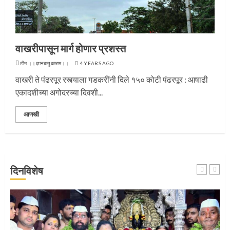
प्रस्थान सोहळ्यासाठी आळंदी सज्ज
3
वाखरीपासून मार्ग होणार प्रशस्त
टीम ।।ज्ञानबातुकाराम।।
4 YEARS AGO
वाखरी ते पंढरपूर रस्त्याला गडकरींनी दिले १५० कोटी पंढरपूर : आषाढी
संत दासगणू महाराज पुण्यतिथी
एकादशीच्या अगोदरच्या दिवशी...
4
आणखी
जवानाला मिळाला महापूजेचा मान
दिनविशेष
5