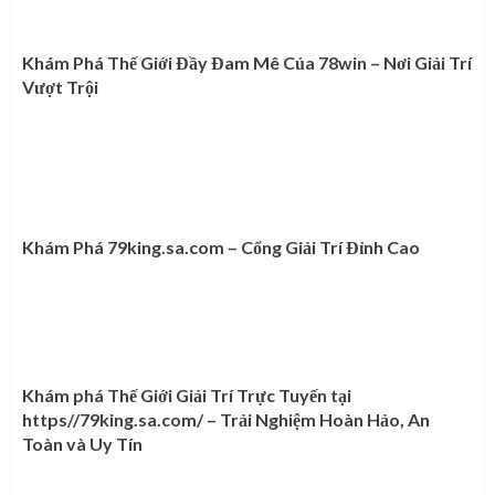
Khám Phá Thế Giới Đầy Đam Mê Của 78win – Nơi Giải Trí
Vượt Trội
Khám Phá 79king.sa.com – Cổng Giải Trí Đỉnh Cao
Khám phá Thế Giới Giải Trí Trực Tuyến tại
https//79king.sa.com/ – Trải Nghiệm Hoàn Hảo, An
Toàn và Uy Tín