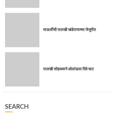
पालखी सोहळ्याने ओलांडला दिवे घाट
4
माऊलींची पालखी खंडेरायाच्या जेजुरीत
पुणेकरांकडून पालख्यांचे उत्साही स्वागत
5
पालखी सोहळ्याने ओलांडला दिवे घाट
मुख्यमंत्र्यांच्या हस्ते विठ्ठलाची महापूजा
SEARCH
1