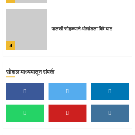
पुणेकरांकडून पालख्यांचे उत्साही स्वागत
5
सोशल माध्यमातून संपर्क
मुख्यमंत्र्यांच्या हस्ते विठ्ठलाची महापूजा
1
माऊलींच्या पादुकांना नीरा स्नान