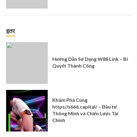
इतर
Hướng Dẫn Sử Dụng W88 Link – Bí
Quyết Thành Công
Khám Phá Cùng
https//s666.capital/ – Đầu tư
Thông Minh và Chiến Lược Tài
Chính