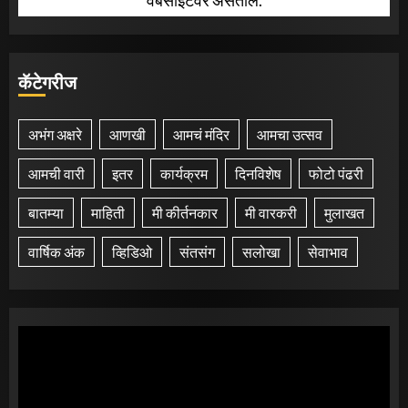
वेबसाईटवर असतील.
कॅटेगरीज
अभंग अक्षरे
आणखी
आमचं मंदिर
आमचा उत्सव
आमची वारी
इतर
कार्यक्रम
दिनविशेष
फोटो पंढरी
बातम्या
माहिती
मी कीर्तनकार
मी वारकरी
मुलाखत
वार्षिक अंक
व्हिडिओ
संतसंग
सलोखा
सेवाभाव